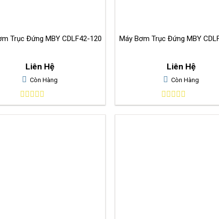
Máy Bơm Trục Đứng MBY CDLF42-120
Máy Bơm Trục
Liên Hệ
Liên Hệ
Còn Hàng
Còn Hàng
0
0
out
out
of
of
5
5