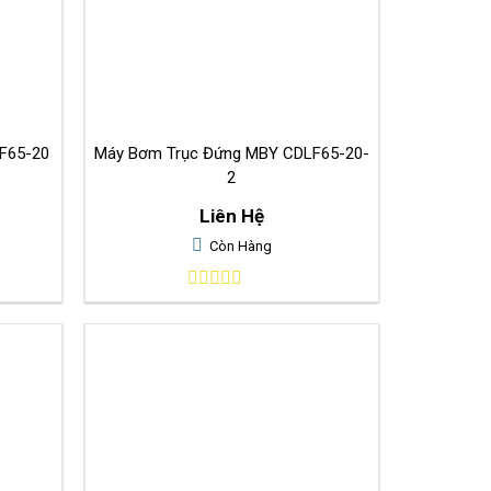
F65-20
Máy Bơm Trục Đứng MBY CDLF65-20-
2
Liên Hệ
Còn Hàng
0
out
of
5