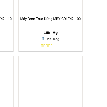
 Đứng MBY CDLF42-110
Máy Bơm Trục Đứng MBY CDLF42-100
Liên Hệ
Còn Hàng
0
out
of
5