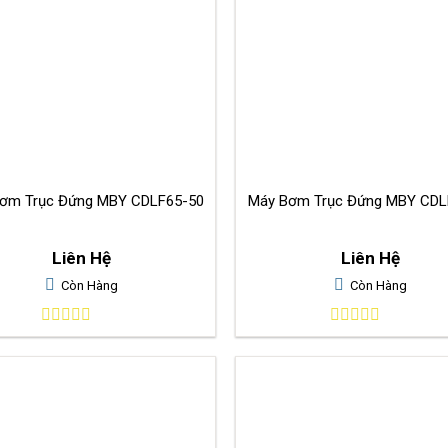
Máy Bơm Trục Đứng MBY CDLF65-50
Máy Bơm Trục Đứng MBY CDL
Liên Hệ
Liên Hệ
Còn Hàng
Còn Hàng
0
0
out
out
of
of
5
5