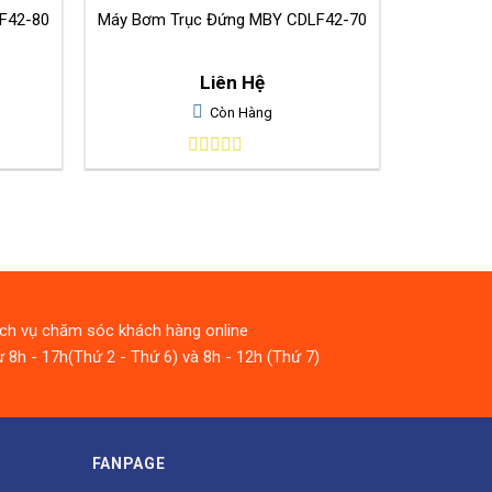
F42-80
Máy Bơm Trục Đứng MBY CDLF42-70
Liên Hệ
Còn Hàng
0
out
of
5
ịch vụ chăm sóc khách hàng online
 8h - 17h(Thứ 2 - Thứ 6) và 8h - 12h (Thứ 7)
FANPAGE