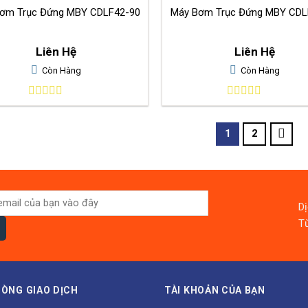
ơm Trục Đứng MBY CDLF42-90
Máy Bơm Trục Đứng MBY CDL
Liên Hệ
Liên Hệ
Còn Hàng
Còn Hàng
0
0
out
out
of
of
1
2
5
5
D
Từ
ÒNG GIAO DỊCH
TÀI KHOẢN CỦA BẠN