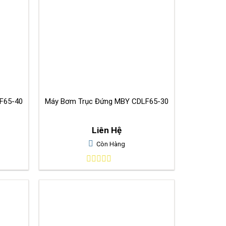
F65-40
Máy Bơm Trục Đứng MBY CDLF65-30
Liên Hệ
Còn Hàng
0
out
of
5