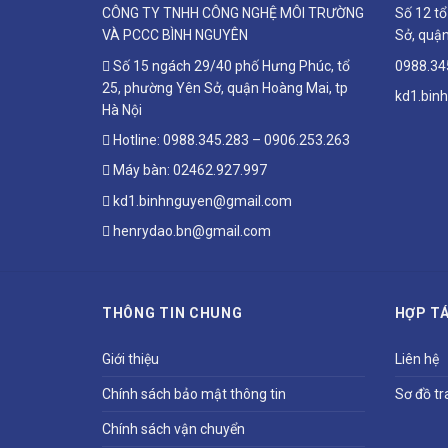
CÔNG TY TNHH CÔNG NGHỆ MÔI TRƯỜNG
Số 12 t
VÀ PCCC BÌNH NGUYÊN
Sở, quận
Số 15 ngách 29/40 phố Hưng Phúc, tổ
0988.34
25, phường Yên Sở, quận Hoàng Mai, tp
kd1.bin
Hà Nội
Hotline:
0988.345.283
–
0906.253.263
Máy bàn:
02462.927.997
kd1.binhnguyen@gmail.com
henrydao.bn@gmail.com
THÔNG TIN CHUNG
HỢP TÁ
Giới thiệu
Liên hệ
Chính sách bảo mật thông tin
Sơ đồ tr
Chính sách vận chuyển