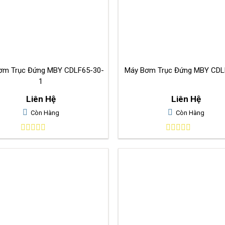
ơm Trục Đứng MBY CDLF65-30-
Máy Bơm Trục Đứng MBY CDL
1
Liên Hệ
Liên Hệ
Còn Hàng
Còn Hàng
0
0
out
out
of
of
5
5