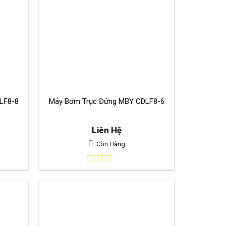
LF8-8
Máy Bơm Trục Đứng MBY CDLF8-6
Liên Hệ
Còn Hàng
0
out
of
5