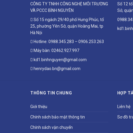
CÔNG TY TNHH CÔNG NGHỆ MÔI TRƯỜNG
Số 12 t
VÀ PCCC BÌNH NGUYÊN
Sở, quận
Số 15 ngách 29/40 phố Hưng Phúc, tổ
0988.34
25, phường Yên Sở, quận Hoàng Mai, tp
kd1.bin
Hà Nội
Hotline:
0988.345.283
–
0906.253.263
Máy bàn:
02462.927.997
kd1.binhnguyen@gmail.com
henrydao.bn@gmail.com
THÔNG TIN CHUNG
HỢP TÁ
Giới thiệu
Liên hệ
Chính sách bảo mật thông tin
Sơ đồ tr
Chính sách vận chuyển