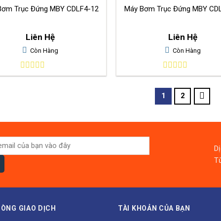
Máy Bơm Trục Đứng MBY CDLF4-12
Máy Bơm Trục Đứng MBY CD
Liên Hệ
Liên Hệ
Còn Hàng
Còn Hàng
0
0
out
out
of
of
1
2
5
5
D
Từ
ÒNG GIAO DỊCH
TÀI KHOẢN CỦA BẠN