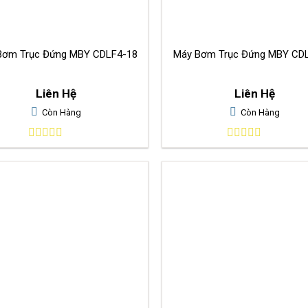
Bơm Trục Đứng MBY CDLF4-18
Máy Bơm Trụ
Liên Hệ
Liên Hệ
Còn Hàng
Còn Hàng
0
0
out
out
of
of
5
5