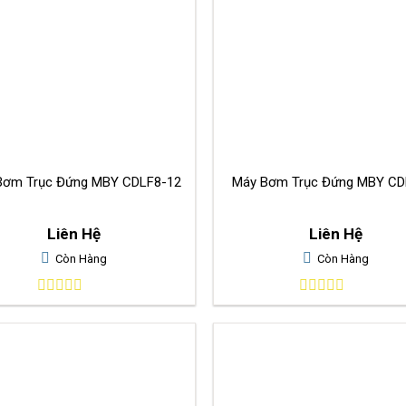
Bơm Trục Đứng MBY CDLF8-12
Máy Bơm Trục Đứng MBY CD
Liên Hệ
Liên Hệ
Còn Hàng
Còn Hàng
0
0
out
out
of
of
5
5