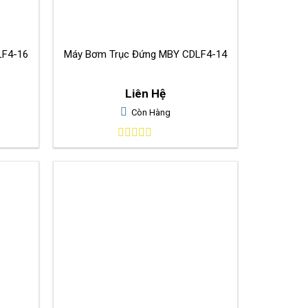
c Đứng MBY CDLF4-16
Máy Bơm Trục Đứng MBY CDLF4-14
Liên Hệ
Còn Hàng
0
out
of
5