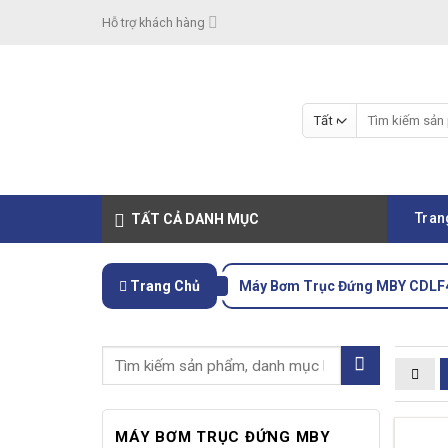
Skip
Hỗ trợ khách hàng
to
content
Tìm
kiếm:
Tran
TẤT CẢ DANH MỤC
Trang Chủ
Máy Bơm Trục Đứng MBY CDLF
MÁY BƠM TRỤC ĐỨNG MBY