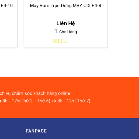
LF4-10
Máy Bơm Trục Đứng MBY CDLF4-8
Liên Hệ
Còn Hàng
0
out
of
5
ịch vụ chăm sóc khách hàng online
 8h - 17h(Thứ 2 - Thứ 6) và 8h - 12h (Thứ 7)
FANPAGE