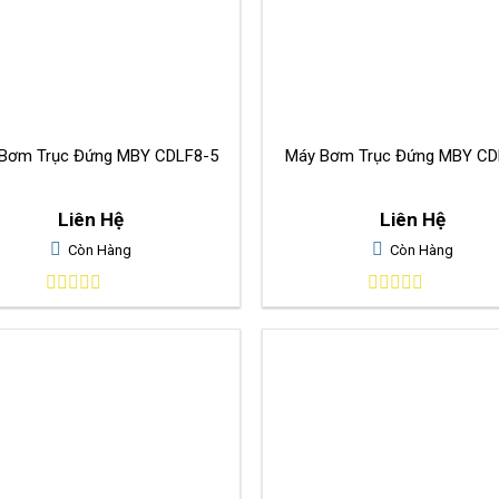
Bơm Trục Đứng MBY CDLF8-5
Máy Bơm Trục Đứng MBY CD
Liên Hệ
Liên Hệ
Còn Hàng
Còn Hàng
0
0
out
out
of
of
5
5