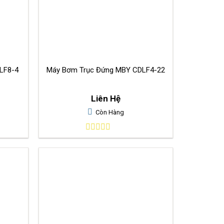
LF8-4
Máy Bơm Trục Đứng MBY CDLF4-22
Liên Hệ
Còn Hàng
0
out
of
5