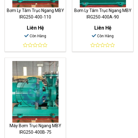
Bơm Ly Tâm Trục Ngang MBY
Bơm Ly Tâm Trục Ngang MBY
IRG250-400-110
IRG250-400A-90
Liên Hệ
Liên Hệ
Còn Hàng
Còn Hàng
0
0
out
out
of
of
5
5
Máy Bơm Trục Ngang MBY
IRG250-400B-75