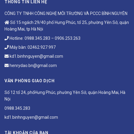
THÔNG TIN LIÊN HỆ
CÔNG TY TNHH CÔNG NGHỆ MÔI TRƯỜNG VÀ PCCC BÌNH NGUYÊN
Số 15 ngách 29/40 phố Hưng Phúc, tổ 25, phường Yên Sở, quận
Hoàng Mai, tp Hà Nội
Hotline:
0988.345.283
–
0906.253.263
Máy bàn:
02462.927.997
kd1.binhnguyen@gmail.com
henrydao.bn@gmail.com
VĂN PHÒNG GIAO DỊCH
Số 12 tổ 24, phốHưng Phúc, phường Yên Sở, quận Hoàng Mai, Hà
Nội
0988.345.283
kd1.binhnguyen@gmail.com
TÀI KHOẢN CỦA BẠN