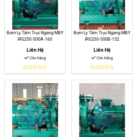
Bơm Ly Tâm Trục Ngang MBY
Bơm Ly Tâm Trục Ngang MBY
IRG250-500A-160
IRG250-500B-132
Liên Hệ
Liên Hệ
Còn Hàng
Còn Hàng
0
0
out
out
of
of
5
5