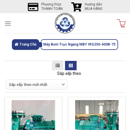
Skip
Phương thức
Hướng dẫn
THANH TOÁN
MUA HÀNG
to
content
Trang Chủ
Máy Bơm Trục Ngang MBY IRG250-400B-75
Sắp xếp theo: