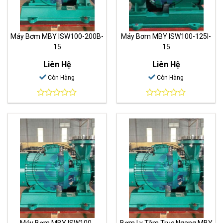
Máy Bơm MBY ISW100-200B-
Máy Bơm MBY ISW100-125I-
15
15
Liên Hệ
Liên Hệ
Còn Hàng
Còn Hàng
0
0
out
out
of
of
5
5
Máy Bơm MBY ISW100-
Bơm Ly Tâm Trục Ngang MBY