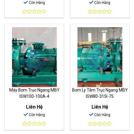
Còn Hàng
Còn Hàng
0
0
out
out
of
of
5
5
Máy Bơm Trục Ngang MBY
Bơm Ly Tâm Trục Ngang MBY
ISW100-100A-4
ISW80-315I-75
Liên Hệ
Liên Hệ
Còn Hàng
Còn Hàng
0
0