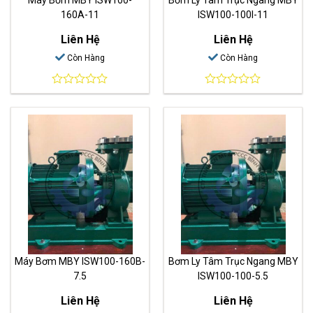
160A-11
ISW100-100I-11
Liên Hệ
Liên Hệ
Còn Hàng
Còn Hàng
0
0
out
out
of
of
5
5
Máy Bơm MBY ISW100-160B-
Bơm Ly Tâm Trục Ngang MBY
7.5
ISW100-100-5.5
Liên Hệ
Liên Hệ