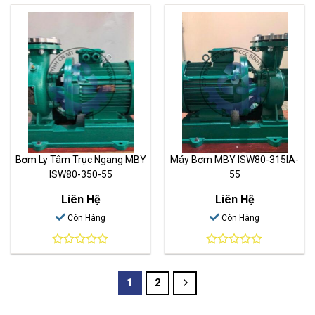
out
out
of
of
5
5
Bơm Ly Tâm Trục Ngang MBY
Máy Bơm MBY ISW80-315IA-
ISW80-350-55
55
Liên Hệ
Liên Hệ
Còn Hàng
Còn Hàng
0
0
out
out
of
of
1
2
5
5