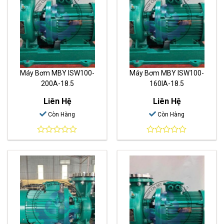
Máy Bơm MBY ISW100-
Máy Bơm MBY ISW100-
200A-18.5
160IA-18.5
Liên Hệ
Liên Hệ
Còn Hàng
Còn Hàng
0
0
out
out
of
of
5
5