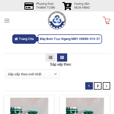
Skip
Phương thức
Hướng dẫn
THANH TOÁN
MUA HÀNG
to
content
Trang Chủ
Máy Bơm Trục Ngang MBY ISW80-315-37
Sắp xếp theo:
1
2