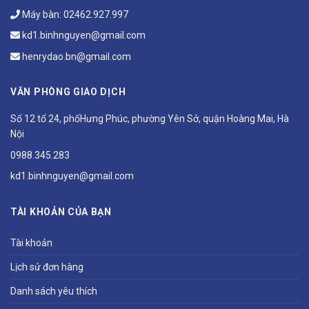
Máy bàn:
02462.927.997
kd1.binhnguyen@gmail.com
henrydao.bn@gmail.com
VĂN PHÒNG GIAO DỊCH
Số 12 tổ 24, phốHưng Phúc, phường Yên Sở, quận Hoàng Mai, Hà
Nội
0988.345.283
kd1.binhnguyen@gmail.com
TÀI KHOẢN CỦA BẠN
Tài khoản
Lịch sử đơn hàng
Danh sách yêu thích