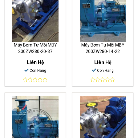
Máy Bơm Tự Mồi MBY
Máy Bơm Tự Mồi MBY
200ZW280-20-37
200ZW280-14-22
Liên Hệ
Liên Hệ
Còn Hàng
Còn Hàng
0
0
out
out
of
of
5
5