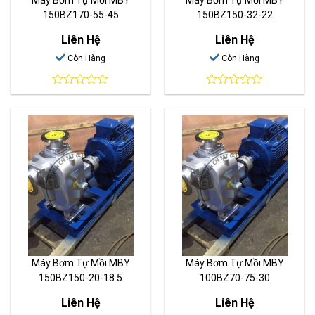
150BZ170-55-45
150BZ150-32-22
Liên Hệ
Liên Hệ
Còn Hàng
Còn Hàng
0
0
out
out
of
of
5
5
Máy Bơm Tự Mồi MBY
Máy Bơm Tự Mồi MBY
150BZ150-20-18.5
100BZ70-75-30
Liên Hệ
Liên Hệ