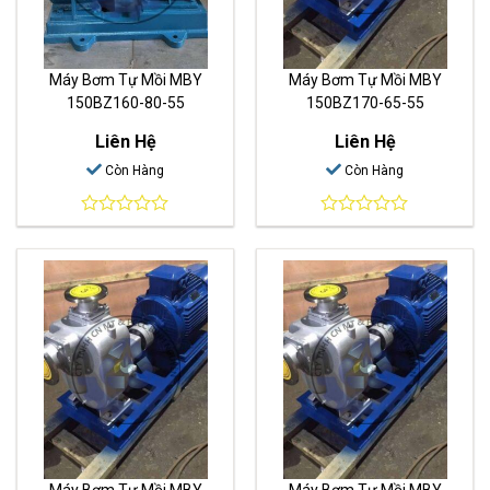
Máy Bơm Tự Mồi MBY
Máy Bơm Tự Mồi MBY
150BZ160-80-55
150BZ170-65-55
Liên Hệ
Liên Hệ
Còn Hàng
Còn Hàng
0
0
out
out
of
of
5
5
Máy Bơm Tự Mồi MBY
Máy Bơm Tự Mồi MBY