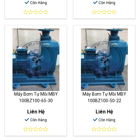
Còn Hàng
Còn Hàng
0
0
out
out
of
of
5
5
Mấy Bơm Tự Mồi MBY
Máy Bơm Tự Mồi MBY
100BZ100-65-30
100BZ100-50-22
Liên Hệ
Liên Hệ
Còn Hàng
Còn Hàng
0
0