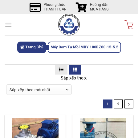
Skip
Phương thức
Hướng dẫn
THANH TOÁN
MUA HÀNG
to
content
Trang Chủ
Máy Bơm Tự Mồi MBY 100BZ80-15-5.5
Sắp xếp theo:
1
2