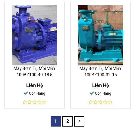
out
out
of
of
5
5
Máy Bơm Tự Mồi MBY
Máy Bơm Tự Mồi MBY
100BZ100-40-18.5
100BZ100-32-15
Liên Hệ
Liên Hệ
Còn Hàng
Còn Hàng
0
0
out
out
of
of
1
2
5
5