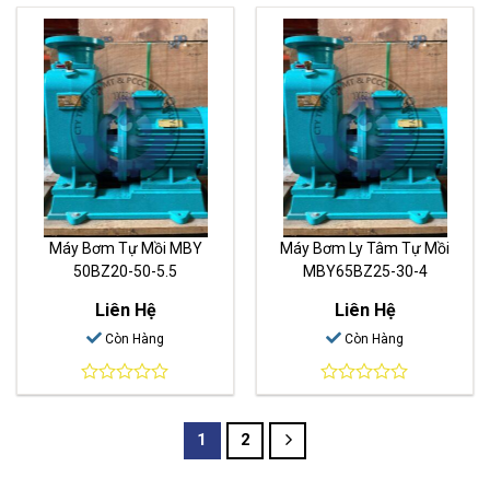
out
out
of
of
5
5
Máy Bơm Tự Mồi MBY
Máy Bơm Ly Tâm Tự Mồi
50BZ20-50-5.5
MBY65BZ25-30-4
Liên Hệ
Liên Hệ
Còn Hàng
Còn Hàng
0
0
out
out
of
of
1
2
5
5