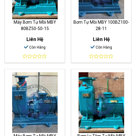
Máy Bơm Tự Mồi MBY
Bơm Tự Mồi MBY 100BZ100-
80BZ50-50-15
28-11
Liên Hệ
Liên Hệ
Còn Hàng
Còn Hàng
0
0
out
out
of
of
5
5
Máy Bơm Tự Mồi MBY
Bơm Ly Tâm Tự Mồi MBY