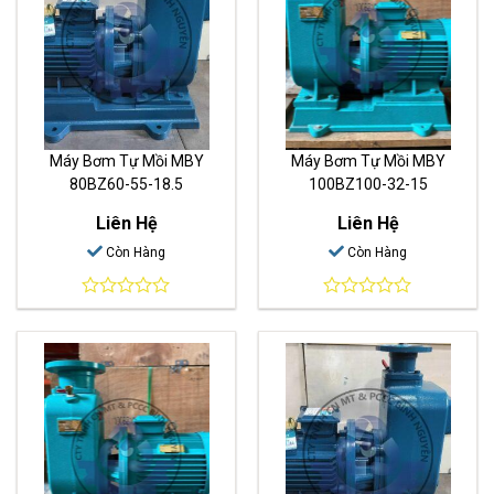
Máy Bơm Tự Mồi MBY
Máy Bơm Tự Mồi MBY
80BZ60-55-18.5
100BZ100-32-15
Liên Hệ
Liên Hệ
Còn Hàng
Còn Hàng
0
0
out
out
of
of
5
5