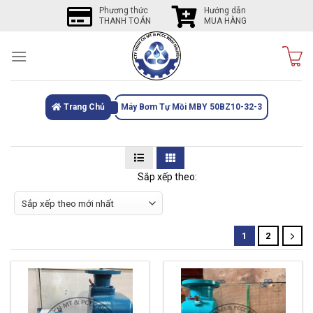
Skip
Phương thức
Hướng dẫn
THANH TOÁN
MUA HÀNG
to
content
Trang Chủ
Máy Bơm Tự Mồi MBY 50BZ10-32-3
Sắp xếp theo:
1
2