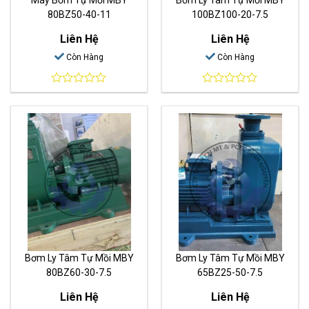
80BZ50-40-11
100BZ100-20-7.5
Liên Hệ
Liên Hệ
Còn Hàng
Còn Hàng
0
0
out
out
of
of
5
5
Bơm Ly Tâm Tự Mồi MBY
Bơm Ly Tâm Tự Mồi MBY
80BZ60-30-7.5
65BZ25-50-7.5
Liên Hệ
Liên Hệ