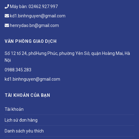
Máy bàn:
02462.927.997
kd1.binhnguyen@gmail.com
henrydao.bn@gmail.com
VĂN PHÒNG GIAO DỊCH
Số 12 tổ 24, phốHưng Phúc, phường Yên Sở, quận Hoàng Mai, Hà
Nội
0988.345.283
kd1.binhnguyen@gmail.com
TÀI KHOẢN CỦA BẠN
Tài khoản
Lịch sử đơn hàng
Danh sách yêu thích