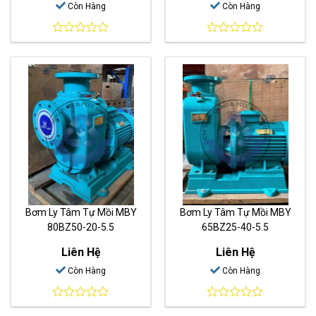
Còn Hàng
Còn Hàng
0
0
out
out
of
of
5
5
Bơm Ly Tâm Tự Mồi MBY
Bơm Ly Tâm Tự Mồi MBY
80BZ50-20-5.5
65BZ25-40-5.5
Liên Hệ
Liên Hệ
Còn Hàng
Còn Hàng
0
0