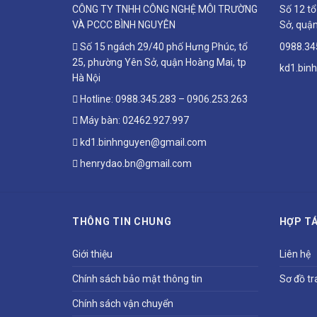
CÔNG TY TNHH CÔNG NGHỆ MÔI TRƯỜNG
Số 12 t
VÀ PCCC BÌNH NGUYÊN
Sở, quận
Số 15 ngách 29/40 phố Hưng Phúc, tổ
0988.34
25, phường Yên Sở, quận Hoàng Mai, tp
kd1.bin
Hà Nội
Hotline:
0988.345.283
–
0906.253.263
Máy bàn:
02462.927.997
kd1.binhnguyen@gmail.com
henrydao.bn@gmail.com
THÔNG TIN CHUNG
HỢP TÁ
Giới thiệu
Liên hệ
Chính sách bảo mật thông tin
Sơ đồ tr
Chính sách vận chuyển