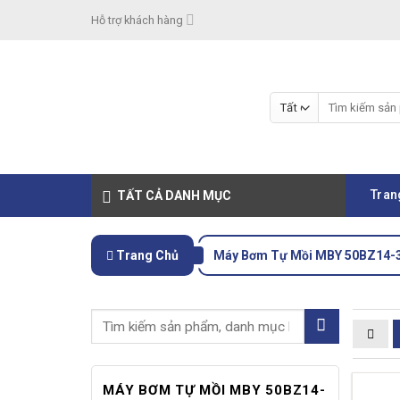
Skip
Hỗ trợ khách hàng
to
content
Tìm
kiếm:
Tran
TẤT CẢ DANH MỤC
Trang Chủ
Máy Bơm Tự Mồi MBY 50BZ14-
MÁY BƠM TỰ MỒI MBY 50BZ14-