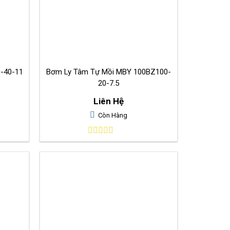
-40-11
Bơm Ly Tâm Tự Mồi MBY 100BZ100-
20-7.5
Liên Hệ
Còn Hàng
0
out
of
5