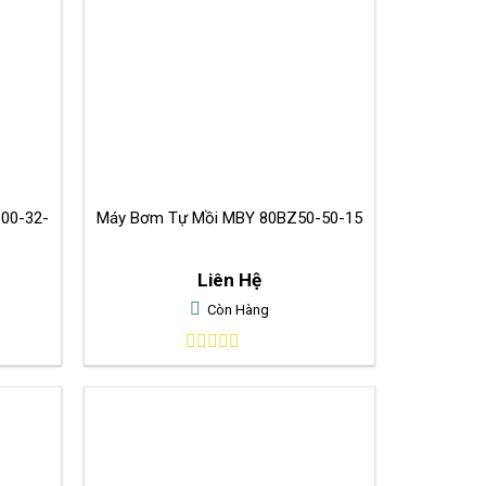
00-32-
Máy Bơm Tự Mồi MBY 80BZ50-50-15
Liên Hệ
Còn Hàng
0
out
of
5