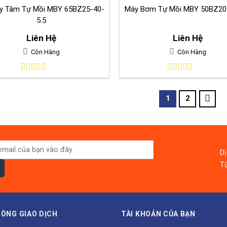
y Tâm Tự Mồi MBY 65BZ25-40-
Máy Bơm Tự Mồi MBY 50BZ20-
5.5
Liên Hệ
Liên Hệ
Còn Hàng
Còn Hàng
0
0
out
out
of
of
1
2
5
5
D
Từ
ÒNG GIAO DỊCH
TÀI KHOẢN CỦA BẠN