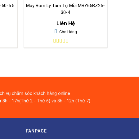
50-5.5
Máy Bơm Ly Tâm Tự Mồi MBY65BZ25-
30-4
Liên Hệ
Còn Hàng
0
out
of
5
ịch vụ chăm sóc khách hàng online
 8h - 17h(Thứ 2 - Thứ 6) và 8h - 12h (Thứ 7)
FANPAGE