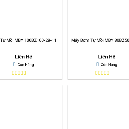
Bơm Tự Mồi MBY 100BZ100-28-11
Máy Bơm Tự Mồi MBY 80BZ50
Liên Hệ
Liên Hệ
Còn Hàng
Còn Hàng
0
0
out
out
of
of
5
5