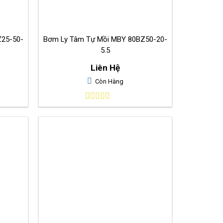
Bơm Ly Tâm Tự Mồi MBY 80BZ50-20-
5.5
Liên Hệ
Còn Hàng
0
out
of
5