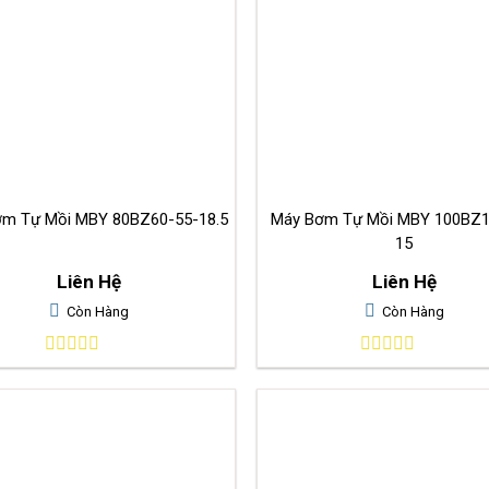
m Tự Mồi MBY 80BZ60-55-18.5
Máy Bơm Tự Mồi MBY 100BZ1
15
Liên Hệ
Liên Hệ
Còn Hàng
Còn Hàng
0
0
out
out
of
of
5
5