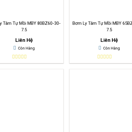
y Tâm Tự Mồi MBY 80BZ60-30-
Bơm Ly Tâm Tự Mồi MBY 65BZ25-50-
7.5
7.5
Liên Hệ
Liên Hệ
Còn Hàng
Còn Hàng
0
0
out
out
of
of
5
5