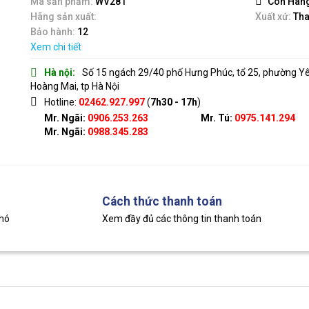
Mã sản phẩm:
WV281
Còn Hàn
5
Hãng sản xuất:
Xuất xứ:
Tha
Bảo hành:
12
Xem chi tiết
Hà nội:
Số 15 ngách 29/40 phố Hưng Phúc, tổ 25, phường Y
Hoàng Mai, tp Hà Nội
Hotline:
02462.927.997
(
7h30 - 17h
)
Mr. Ngãi:
0906.253.263
Mr. Tú:
0975.141.294
Mr. Ngãi:
0988.345.283
Cách thức thanh toán
khó
Xem đầy đủ các thông tin thanh toán