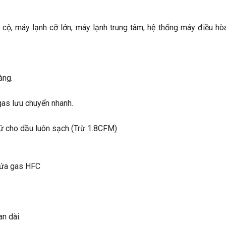
cộ, máy lạnh cỡ lớn, máy lạnh trung tâm, hệ thống máy điều hò
àng.
gas lưu chuyển nhanh.
iữ cho dầu luôn sạch (Trừ 1.8CFM)
hứa gas HFC
n dài.