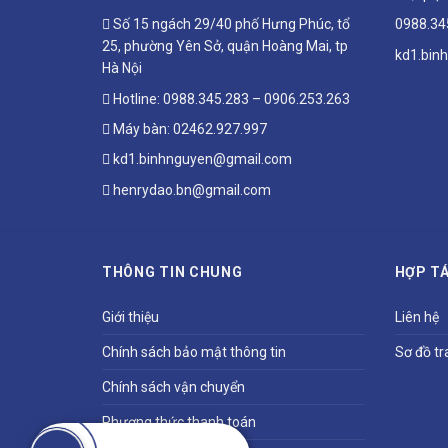
Số 15 ngách 29/40 phố Hưng Phúc, tổ
0988.34
25, phường Yên Sở, quận Hoàng Mai, tp
kd1.bin
Hà Nội
Hotline:
0988.345.283
–
0906.253.263
Máy bàn:
02462.927.997
kd1.binhnguyen@gmail.com
henrydao.bn@gmail.com
THÔNG TIN CHUNG
HỢP TÁ
Giới thiệu
Liên hệ
Chính sách bảo mật thông tin
Sơ đồ tr
Chính sách vận chuyển
Phương thức thanh toán