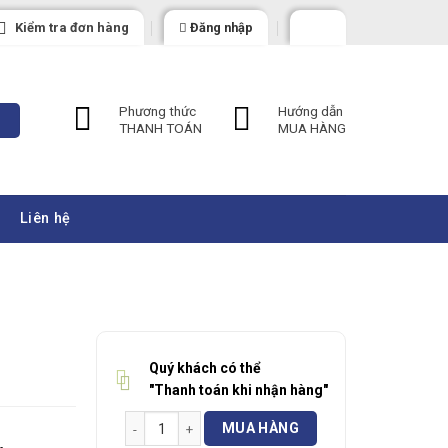
Kiểm tra đơn hàng
Đăng nhập
Phương thức
Hướng dẫn
THANH TOÁN
MUA HÀNG
Liên hệ
Quý khách có thể
"Thanh toán khi nhận hàng"
Bơm Chân Không ASADA WV281 số lượng
MUA HÀNG