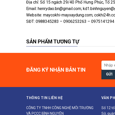
Địa chỉ: Số 15 ngách 29/40 Phố Hưng Phúc, Tổ 2
Email: henrydao.bn@gmail.com; kd1.binhnguyen@
Website: maycokhi-mayxaydung.com; cokhi24h.co
SĐT: 0988345283 – 0906253263 – 0975141294
SẢN PHẨM TƯƠNG TỰ
ĐĂNG KÝ NHẬN BẢN TIN
THÔNG TIN LIÊN HỆ
VĂN PH
CÔNG TY TNHH CÔNG NGHỆ MÔI TRƯỜNG
Số 12 t
VÀ PCCC BÌNH NGUYÊN
Sở, quận