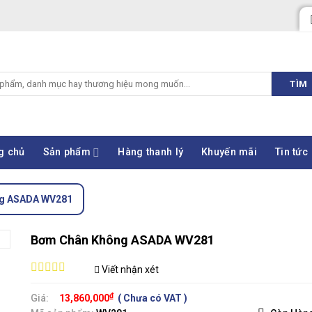
TÌM
g chủ
Sản phẩm
Hàng thanh lý
Khuyến mãi
Tin tức
g ASADA WV281
Bơm Chân Không ASADA WV281
Viết nhận xét
0
out
₫
Giá:
13,860,000
( Chưa có VAT )
of