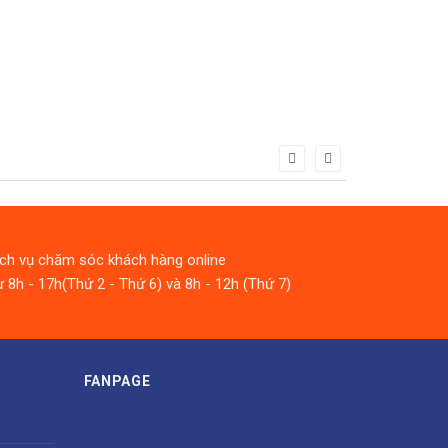
ịch vụ chăm sóc khách hàng online
 8h - 17h(Thứ 2 - Thứ 6) và 8h - 12h (Thứ 7)
FANPAGE