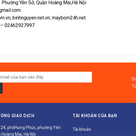
5 Phường Yên Sở, Quận Hoàng Mai,Hà Nội
gmail.com
m.vn; binhnguyen.net.vn; maybom24h.net
 – 02462927997
D
Từ
ÒNG GIAO DỊCH
TÀI KHOẢN CỦA BẠN
ổ 24, phốHưng Phúc, phường Yên
Tài khoản
 Hoàng Mai, Hà Nội