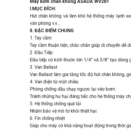
Máy bơm chân không ASADA WV281
I.MỤC ĐÍCH:
Hút chân không và làm khô hệ thống máy lạnh xe 
văn phòng v.v…
II. ĐẶC ĐIỂM CHUNG
1. Tay cầm:
Tay cầm thuận tiện, chắc chắn giúp di chuyển dễ d
2. Đầu Tiếp:
Đầu tiếp có kích thước lớn 1/4” và 3/8” tạo dòng 
3. Van Ballast
Van Ballast làm gia tăng tốc độ hút chân không, g
4. Van điện từ một chiều
Phòng chống dầu chạy ngược lại vào bơm.
Tránh những hư hại đáng tiếc cho hệ thống máy c
5. Hệ thống chống quá tải
Nhằm bảo vệ mô tơ khỏi thiệt hại.
6. Fin chống nhiệt
Giúp cho máy có khả năng hoạt động trong thời gia