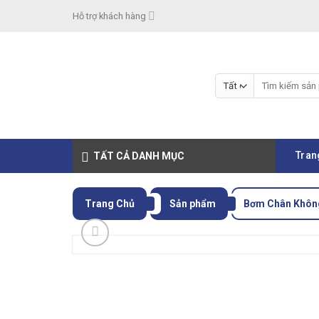
Skip
Hỗ trợ khách hàng
to
content
Tìm
kiếm:
Tran
TẤT CẢ DANH MỤC
Trang Chủ
Sản phẩm
Bơm Chân Khôn