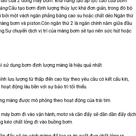
n hảo của 2 dòng máy bơm:
khả năng tạo áp lực cao của bơm
màng
.Cấu tạo bơm định lượng thủy lực khá đơn giản, trong đó bộ
i bởi một vách ngăn phẳng bằng cao su hoặc chất dẻo.Ngăn thứ
màng bơm và piston.Còn ngăn thứ 2 là ngăn chính nằm giữa đầu
Sự chuyển dịch vị trí của màng bơm sẽ tạo nên sức hút hoặc
hì sử dụng bơm định lượng màng là hiệu quả nhất.
h lưu lượng từ thấp đến cao tùy theo yêu cầu có kết cấu kín,
oạt động lâu bền với sự bảo trì tối thiểu.
ợng màng được mô phỏng theo hoạt động của trái tim.
i máy bơm đi vào vận hành, motơ và cần đẩy sẽ dần dần đẩy dịch
ng kéo chất lỏng đi vào buồng bơm.
ần đẩy sẽ ép vách màng để tạo ra áp suất đưa chất lỏng ra