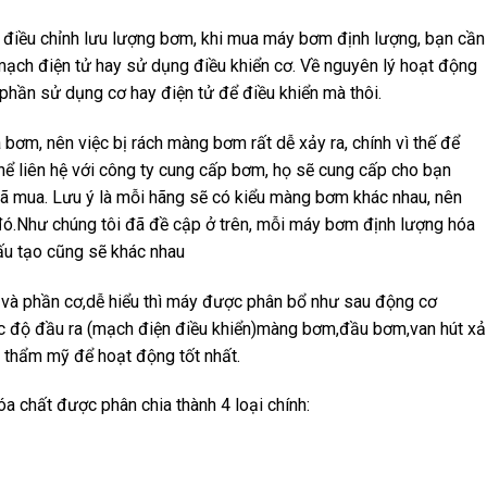
 điều chỉnh lưu lượng bơm, khi mua máy bơm định lượng, bạn cần
ạch điện tử hay sử dụng điều khiển cơ. Về nguyên lý hoạt động
ở phần sử dụng cơ hay điện tử để điều khiển mà thôi.
ơm, nên việc bị rách màng bơm rất dễ xảy ra, chính vì thế để
thể liên hệ với công ty cung cấp bơm, họ sẽ cung cấp cho bạn
 mua. Lưu ý là mỗi hãng sẽ có kiểu màng bơm khác nhau, nên
đó.Như chúng tôi đã đề cập ở trên, mỗi máy bơm định lượng hóa
cấu tạo cũng sẽ khác nhau
và phần cơ,dễ hiểu thì máy được phân bổ như sau động cơ
ốc độ đầu ra (mạch điện điều khiển)màng bơm,đầu bơm,van hút xả
c thẩm mỹ để hoạt động tốt nhất.
 chất được phân chia thành 4 loại chính: