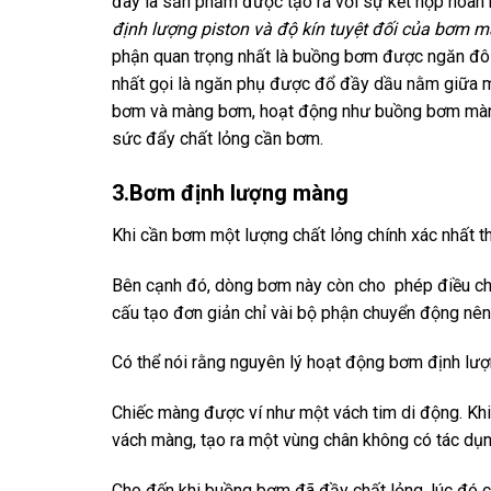
đây là sản phẩm được tạo ra với sự kết hợp hoà
định lượng piston và độ kín tuyệt đối của bơm 
phận quan trọng nhất là buồng bơm được ngăn đô
nhất gọi là ngăn phụ được đổ đầy dầu nằm giữa 
bơm và màng bơm, hoạt động như buồng bơm màng.
sức đẩy chất lỏng cần bơm.
3.Bơm định lượng màng
Khi cần bơm một lượng chất lỏng chính xác nhất t
Bên cạnh đó, dòng bơm này còn cho phép điều chỉn
cấu tạo đơn giản chỉ vài bộ phận chuyển động nên h
Có thể nói rằng nguyên lý hoạt động bơm định lư
Chiếc màng được ví như một vách tim di động. Kh
vách màng, tạo ra một vùng chân không có tác dụ
Cho đến khi buồng bơm đã đầy chất lỏng, lúc đó c