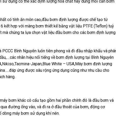
i sử dụng có thể xác định lượng hoá chất hay dung môi cần bơm
hất có tính ăn mòn cao,đầu bơm định lượng được chế tạo từ
kết hợp với màng bơm thiết kế bằng vật liệu PTFE (Teflon) tuỳ
t mà chúng ta lựa chọn vật liệu đầu bơm cho các bơm định lượng
 PCCC Bình Nguyên luôn tiên phong và đi đầu nhập khẩu và phâ
ầu,….các nhãn hiệu nổi tiếng về bơm định lượng tại Bình Nguyên
SA,Nikiso,Tacmina-Japan,Blue White – USA,Máy bơm định lượng
a…..đáp ứng được sâu rộng ứng dụng cũng như nhu cầu cho
ách hàng.
 máy bơm khác có cấu tạo gồm hai phần chính đó là đầu bơm và
qua đường ống vào, và đi ra ở đầu thoát của bơm, động cơ
số dòng máy bơm sử dụng khí nén.