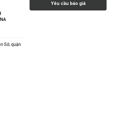
Yêu cầu báo giá
g
INA
ên Sở, quận