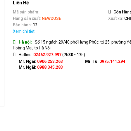
out
Liên Hệ
of
5
Mã sản phẩm:
Còn Hàn
Hãng sản xuất:
NEWDOSE
Xuất xứ:
CH
Bảo hành:
12
Xem chi tiết
Hà nội:
Số 15 ngách 29/40 phố Hưng Phúc, tổ 25, phường Y
Hoàng Mai, tp Hà Nội
Hotline:
02462.927.997
(
7h30 - 17h
)
Mr. Ngãi:
0906.253.263
Mr. Tú:
0975.141.294
Mr. Ngãi:
0988.345.283