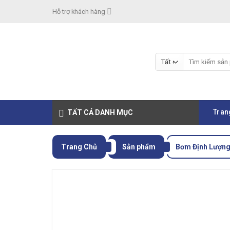
Skip
Hỗ trợ khách hàng
to
content
Tìm
kiếm:
Tran
TẤT CẢ DANH MỤC
Trang Chủ
Sản phẩm
Bơm Định Lượng