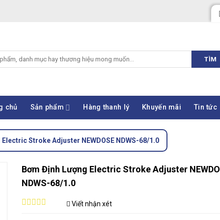
TÌM
g chủ
Sản phẩm
Hàng thanh lý
Khuyến mãi
Tin tức
 Electric Stroke Adjuster NEWDOSE NDWS-68/1.0
Bơm Định Lượng Electric Stroke Adjuster NEWD
NDWS-68/1.0
Viết nhận xét
0