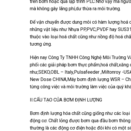
trên bơm hoặc qua lập trình PLC.Nhờ vậy mà ngườ
mà không gây lãng phí,dư thừa ra môi trường.
Để vận chuyển được dung môi có hàm lượng hoá c
những vật liệu như Nhựa PP,PVC,PVDF hay SUS316 
thuộc vào loại hoá chất cũng như nồng độ hoá chấ
tương ứng.
Hiện nay Công Ty TNHH Công Nghệ Môi Trường Và
phối các giải pháp bơm thực phẩm,hoá chất,xăng d
như,SEKO,OBL – Italy,Pulsafeeder ,Miltonroy -U
New Dose CHINA,Máy bơm định lượng WSR – Chin
từng công việc và môi trường làm việc của quý kh
II.CẤU TẠO CỦA BƠM ĐỊNH LƯỢNG
Bơm định lượng hóa chất cũng giống như các loại
động cơ. Chất lỏng được bơm qua đầu bơm thông 
thường là các động cơ điện hoặc đôi khi có một 