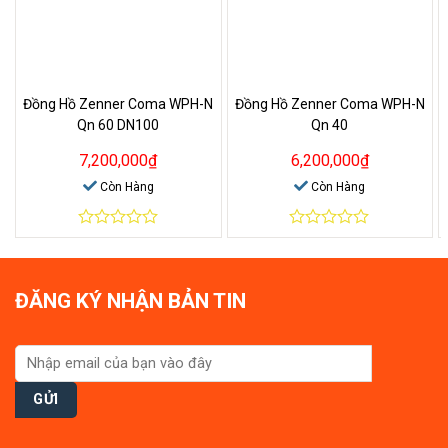
Đồng Hồ Zenner Coma WPH-N
Đồng Hồ Zenner Coma WPH-N
Qn 60 DN100
Qn 40
7,200,000
₫
6,200,000
₫
Còn Hàng
Còn Hàng
0
0
out
out
of
of
5
5
ĐĂNG KÝ NHẬN BẢN TIN