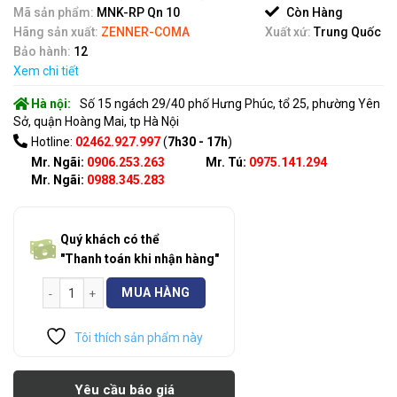
of
Mã sản phẩm:
MNK-RP Qn 10
Còn Hàng
5
Hãng sản xuất:
ZENNER-COMA
Xuất xứ:
Trung Quốc
Bảo hành:
12
Xem chi tiết
Hà nội:
Số 15 ngách 29/40 phố Hưng Phúc, tổ 25, phường Yên
Sở, quận Hoàng Mai, tp Hà Nội
Hotline:
02462.927.997
(
7h30 - 17h
)
Mr. Ngãi:
0906.253.263
Mr. Tú:
0975.141.294
Mr. Ngãi:
0988.345.283
Quý khách có thể
"Thanh toán khi nhận hàng"
Đồng Hồ Zenner Coma MNK-RP Qn 10 số lượng
MUA HÀNG
Tôi thích sản phẩm này
Yêu cầu báo giá