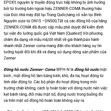
EPOXY, nguyên lý truyền động trực tiếp không bị ảnh hưởng
bởi từ trường bên ngoài hiệu ZENNER-COMA thương hiệu
của Đức nhà máy đặt tại Trung Quốc,hàng có sẵn tại Bình
Nguyên size từ DN15 –DN500,Tất cả các đồng hồ của hãng
ZENNER-COMA đã được cấp mẫu phê duyệt để kiểm định
tại viện đo lường quốc giá Việt Nam (Quatest).Với phương
châm đa dạng về mẫu mã,tốt nhất về giá thành,bảo hành
nhanh nhất Zenner coma mang đến cho khách hàng sự tin
tưởng tuyệt đối khi đã và đang sử dụng dòng sản phẩm của
Zenner
Đồng hồ nước Zenner
–
Coma
WPH-N là
đồng hồ nước
mặt
bích , mặt đồng hồ làm bằng kính, khô, đa tia, hoạt động từ
tính dẫn động từ .Các bộ phận đo hoạt động trong môi
trường chân không, cách ly hoàn toàn với dòng nước nên việc
kẹt bánh răng, đổi màu mặt số, đọng nước trong buồng đo
và trên mặt số đồng hồ hoàn toàn không xảy ra.