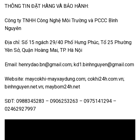
THÔNG TIN ĐẶT HÀNG VÀ BẢO HÀNH:
Công ty TNHH Công Nghệ Môi Trường và PCCC Bình
Nguyên
Địa chỉ: Số 15 ngách 29/40 Phố Hưng Phúc, Tổ 25 Phường
Yên Sở, Quận Hoàng Mai, TP. Hà Nội
Email: henrydao.bn@gmail.com; kd1.binhnguyen@gmail.com
Website: maycokhi-mayxaydung.com; cokhi24h.com.vn;
binhnguyen.net.vn; maybom24h.net
SĐT: 0988345283 – 0906253263 – 0975141294 –
02462927997