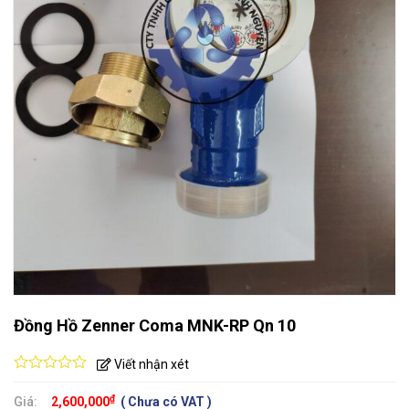
Đồng Hồ Zenner Coma MNK-RP Qn 10
Viết nhận xét
0
out
₫
Giá:
2,600,000
( Chưa có VAT )