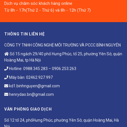
Dịch vụ chăm sóc khách hàng online
Từ 8h - 17h(Thứ 2 - Thứ 6) và 8h - 12h (Thứ 7)
THÔNG TIN LIÊN HỆ
CÔNG TY TNHH CÔNG NGHỆ MÔI TRƯỜNG VÀ PCCC BÌNH NGUYÊN
Số 15 ngách 29/40 phố Hưng Phúc, tổ 25, phường Yên Sở, quận
Hoàng Mai, tp Hà Nội
Hotline:
0988.345.283
–
0906.253.263
Máy bàn:
02462.927.997
kd1.binhnguyen@gmail.com
henrydao.bn@gmail.com
VĂN PHÒNG GIAO DỊCH
Số 12 tổ 24, phốHưng Phúc, phường Yên Sở, quận Hoàng Mai, Hà
Nội