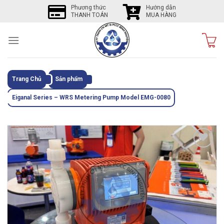
Skip
Phương thức
Hướng dẫn
THANH TOÁN
MUA HÀNG
to
content
Trang Chủ
Sản phẩm
Eiganal Series – WRS Metering Pump Model EMG-0080
Tôi
thích
sản
phẩm
này