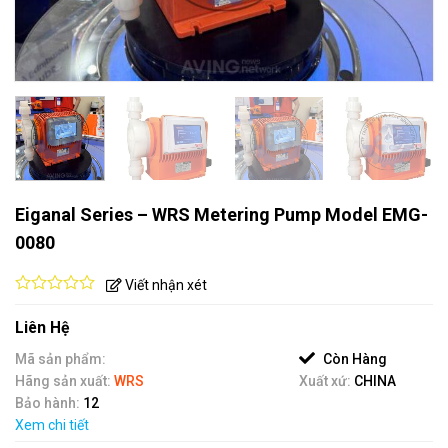
Eiganal Series – WRS Metering Pump Model EMG-
0080
Viết nhận xét
0
out
Liên Hệ
of
5
Mã sản phẩm:
Còn Hàng
Hãng sản xuất:
WRS
Xuất xứ:
CHINA
Bảo hành:
12
Xem chi tiết