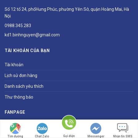
Số 12 tổ 24, phốHưng Phúc, phường Yên Sở, quận Hoàng Mai, Hà
Nội
0988.345.283
kd1.binhnguyen@gmail.com
TÀI KHOẢN CỦA BẠN
Tài khoản
Lịch sử đơn hàng
Danh sách yêu thích
Thư thông báo
FANPAGE
Gọi điện
Tìm đường
Chat Zalo
Messenger
Nhắn tin SMS