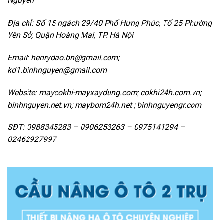
Nguyên
Địa chỉ: Số 15 ngách 29/40 Phố Hưng Phúc, Tổ 25 Phường
Yên Sở, Quận Hoàng Mai, TP.
Hà Nội
Email: henrydao.bn@gmail.com;
kd1.binhnguyen@gmail.com
Website: maycokhi-mayxaydung.com; cokhi24h.com.vn;
binhnguyen.net.vn; maybom24h.net ; binhnguyengr.com
SĐT: 0988345283 – 0906253263 – 0975141294 –
02462927997