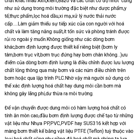
chất khác nhau Axit,kiềm,Bazo và các chất có độ nhớt cũng
như sử dụng trong môi trường đặc biệt như dược phẩm,y
tế,thực phẩm,lọc hoá dầu,xi mạ,xử lý nước thải nước
cấp…..Làm giảm thiểu sự tiếp xúc của con người với hoá
chất và làm tăng năng suất,ít tốn sức và phòng tránh được
rủi ro ngoài ý muốn.Không giống như các dòng bơm
khác,bơm định lượng được thiết kế riêng biệt (bơm ly
tâm,bơm trục vít,bơm trục đứng hay bơm chân không…)ưu
điểm của dòng bơm định lượng là điều chỉnh được lưu lượng
chất lỏng thông qua máy bơm và các núm điều chỉnh trên
bơm hoặc qua lập trình PLC.Nhờ vậy mà người sử dụng có
thể xác định lượng hoá chất hay dung môi cần bơm mà
không gây lãng phí,dư thừa ra môi trường.
Để vận chuyển được dung môi có hàm lượng hoá chất có
tính ăn mòn cao,đầu bơm định lượng được chế tạo từ những
vật liệu như Nhựa PP,PVC,PVDF hay SUS316 kết hợp với
màng bơm thiết kế bằng vật liệu PTFE (Teflon) tuỳ thuộc vào
loại hoá chất cũng như nồng độ hoá chất mà chúng ta lựa