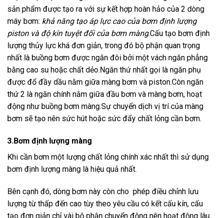
sản phẩm được tạo ra với sự kết hợp hoàn hảo của 2 dòng
máy bơm:
khả năng tạo áp lực cao của bơm định lượng
piston và độ kín tuyệt đối của bơm màng
.Cấu tạo bơm định
lượng thủy lực khá đơn giản, trong đó bộ phận quan trọng
nhất là buồng bơm được ngăn đôi bởi một vách ngăn phẳng
bằng cao su hoặc chất dẻo.Ngăn thứ nhất gọi là ngăn phụ
được đổ đầy dầu nằm giữa màng bơm và piston.Còn ngăn
thứ 2 là ngăn chính nằm giữa đầu bơm và màng bơm, hoạt
động như buồng bơm màng.Sự chuyển dịch vị trí của màng
bơm sẽ tạo nên sức hút hoặc sức đẩy chất lỏng cần bơm.
3.Bơm định lượng màng
Khi cần bơm một lượng chất lỏng chính xác nhất thì sử dụng
bơm định lượng màng là hiệu quả nhất.
Bên cạnh đó, dòng bơm này còn cho phép điều chỉnh lưu
lượng từ thấp đến cao tùy theo yêu cầu có kết cấu kín, cấu
tạo đơn giản chỉ vài bộ phận chuyển động nên hoạt động lâu