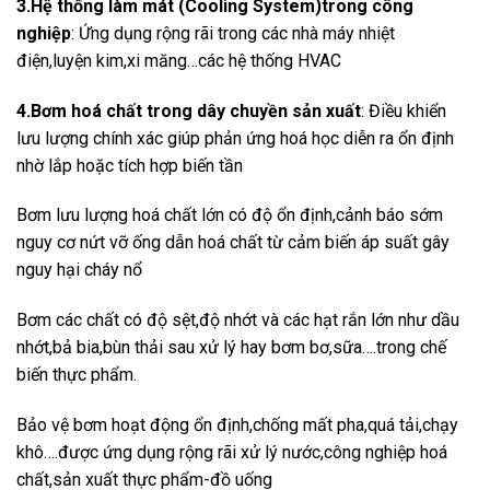
3.Hệ thống làm mát (Cooling System)trong công
nghiệp
: Ứng dụng rộng rãi trong các nhà máy nhiệt
điện,luyện kim,xi măng…các hệ thống HVAC
4.Bơm hoá chất trong dây chuyền sản xuất
: Điều khiển
lưu lượng chính xác giúp phản ứng hoá học diễn ra ổn định
nhờ lắp hoặc tích hợp biến tần
Bơm lưu lượng hoá chất lớn có độ ổn định,cảnh báo sớm
nguy cơ nứt vỡ ống dẫn hoá chất từ cảm biến áp suất gây
nguy hại cháy nổ
Bơm các chất có độ sệt,độ nhớt và các hạt rắn lớn như dầu
nhớt,bả bia,bùn thải sau xử lý hay bơm bơ,sữa….trong chế
biến thực phẩm.
Bảo vệ bơm hoạt động ổn định,chống mất pha,quá tải,chạy
khô….được ứng dụng rộng rãi xử lý nước,công nghiệp hoá
chất,sản xuất thực phẩm-đồ uống