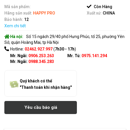
of
5
Mã sản phẩm:
Còn Hàng
Hãng sản xuất:
HAPPY PRO
Xuất xứ:
CHINA
Bảo hành:
12
Xem chi tiết
Hà nội:
Số 15 ngách 29/40 phố Hưng Phúc, tổ 25, phường Yên
Sở, quận Hoàng Mai, tp Hà Nội
Hotline:
02462.927.997
(
7h30 - 17h
)
Mr. Ngãi:
0906.253.263
Mr. Tú:
0975.141.294
Mr. Ngãi:
0988.345.283
Quý khách có thể
"Thanh toán khi nhận hàng"
Yêu cầu báo giá