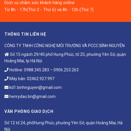
Dịch vụ chăm sóc khách hàng online
Từ 8h - 17h(Thứ 2 - Thứ 6) và 8h - 12h (Thứ 7)
THÔNG TIN LIÊN HỆ
CÔNG TY TNHH CÔNG NGHỆ MÔI TRƯỜNG VÀ PCCC BÌNH NGUYÊN
Số 15 ngách 29/40 phố Hưng Phúc, tổ 25, phường Yên Sở, quận
Hoàng Mai, tp Hà Nội
Hotline:
0988.345.283
–
0906.253.263
Máy bàn:
02462.927.997
kd1.binhnguyen@gmail.com
henrydao.bn@gmail.com
VĂN PHÒNG GIAO DỊCH
Số 12 tổ 24, phốHưng Phúc, phường Yên Sở, quận Hoàng Mai, Hà
Nội