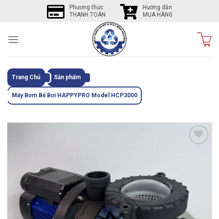
Skip
Phương thức
Hướng dẫn
THANH TOÁN
MUA HÀNG
to
content
Trang Chủ
Sản phẩm
Máy Bơm Bể Bơi HAPPYPRO Model HCP3000