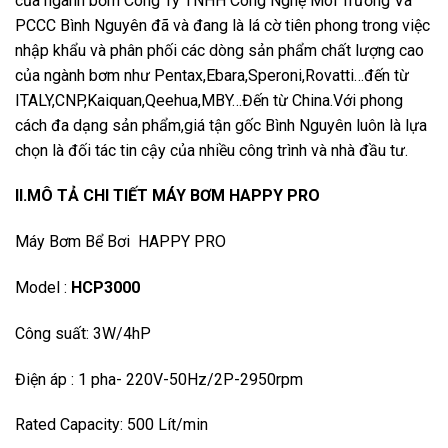
của ngành bơm Công Ty TNHH Công Nghệ Môi Trường Và
PCCC Bình Nguyên đã và đang là lá cờ tiên phong trong việc
nhập khẩu và phân phối các dòng sản phẩm chất lượng cao
của ngành bơm như Pentax,Ebara,Speroni,Rovatti…đến từ
ITALY,CNP,Kaiquan,Qeehua,MBY…Đến từ China.Với phong
cách đa dạng sản phẩm,giá tận gốc Bình Nguyên luôn là lựa
chọn là đối tác tin cậy của nhiều công trình và nhà đầu tư.
II.MÔ TẢ CHI TIẾT MÁY BƠM HAPPY PRO
Máy Bơm Bể Bơi HAPPY PRO
Model :
HCP3000
Công suất: 3W/4hP
Điện áp : 1 pha- 220V-50Hz/2P-2950rpm
Rated Capacity: 500 Lít/min