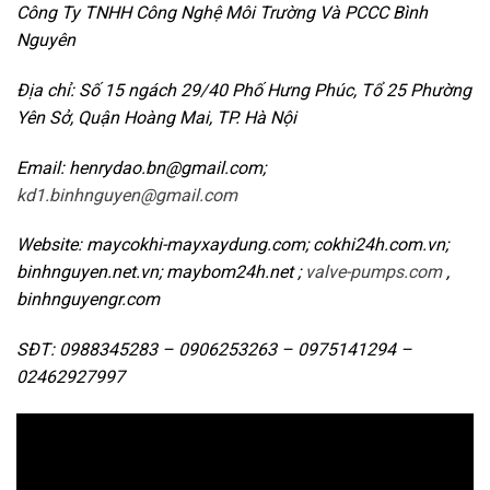
Công Ty TNHH Công Nghệ Môi Trường Và PCCC Bình
Nguyên
Địa chỉ: Số 15 ngách 29/40 Phố Hưng Phúc, Tổ 25 Phường
Yên Sở, Quận Hoàng Mai, TP. Hà Nội
Email: henrydao.bn@gmail.com;
kd1.binhnguyen@gmail.com
Website: maycokhi-mayxaydung.com; cokhi24h.com.vn;
binhnguyen.net.vn; maybom24h.net ;
valve-pumps.com
,
binhnguyengr.com
SĐT: 0988345283 – 0906253263 – 0975141294 –
02462927997