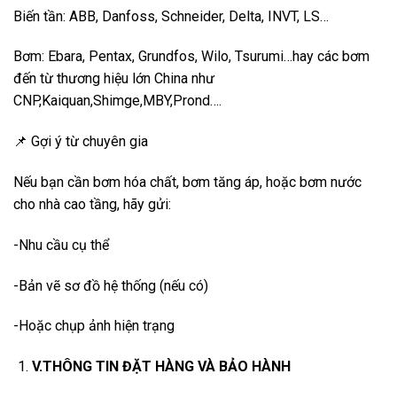
Biến tần: ABB, Danfoss, Schneider, Delta, INVT, LS…
Bơm: Ebara, Pentax, Grundfos, Wilo, Tsurumi…hay các bơm
đến từ thương hiệu lớn China như
CNP,Kaiquan,Shimge,MBY,Prond….
📌 Gợi ý từ chuyên gia
Nếu bạn cần bơm hóa chất, bơm tăng áp, hoặc bơm nước
cho nhà cao tầng, hãy gửi:
-Nhu cầu cụ thể
-Bản vẽ sơ đồ hệ thống (nếu có)
-Hoặc chụp ảnh hiện trạng
V.THÔNG TIN ĐẶT HÀNG VÀ BẢO HÀNH