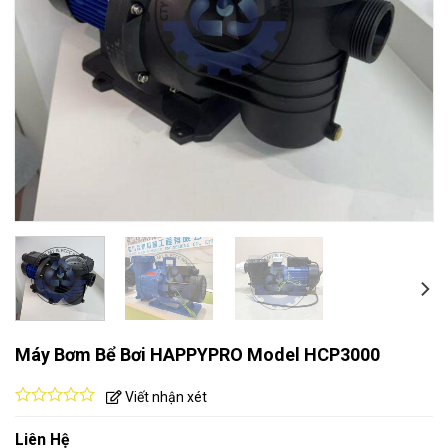
Máy Bơm Bể Bơi HAPPYPRO Model HCP3000
Viết nhận xét
0
out
Liên Hệ