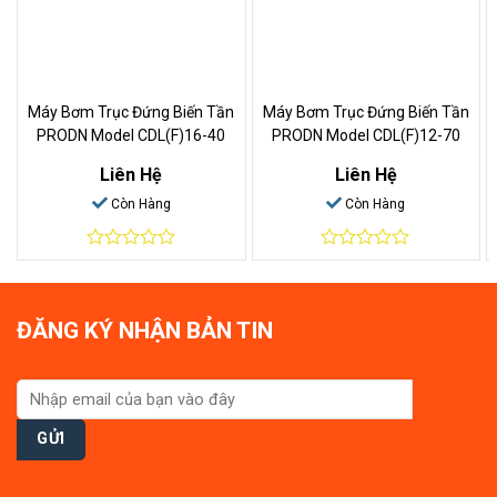
Máy Bơm Trục Đứng Biến Tần
Máy Bơm Trục Đứng Biến Tần
PRODN Model CDL(F)16-40
PRODN Model CDL(F)12-70
Liên Hệ
Liên Hệ
Còn Hàng
Còn Hàng
0
0
out
out
of
of
5
5
ĐĂNG KÝ NHẬN BẢN TIN