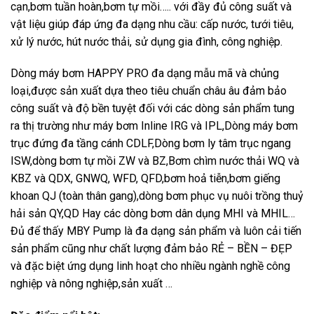
cạn,bơm tuần hoàn,bơm tự mồi….. với đầy đủ công suất và
vật liệu giúp đáp ứng đa dạng nhu cầu: cấp nước, tưới tiêu,
xử lý nước, hút nước thải, sử dụng gia đình, công nghiệp.
Dòng máy bơm HAPPY PRO đa dạng mẫu mã và chủng
loại,được sản xuất dựa theo tiêu chuẩn châu âu đảm bảo
công suất và độ bền tuyệt đối với các dòng sản phẩm tung
ra thị trường như máy bơm Inline IRG và IPL,Dòng máy bơm
trục đứng đa tầng cánh CDLF,Dòng bơm ly tâm trục ngang
ISW,dòng bơm tự mồi ZW và BZ,Bơm chìm nước thải WQ và
KBZ và QDX, GNWQ, WFD, QFD,bơm hoả tiễn,bơm giếng
khoan QJ (toàn thân gang),dòng bơm phục vụ nuôi trồng thuỷ
hải sản QY,QD Hay các dòng bơm dân dụng MHI và MHIL…
Đủ để thấy MBY Pump là đa dạng sản phẩm và luôn cải tiến
sản phẩm cũng như chất lượng đảm bảo RẺ – BỀN – ĐẸP
và đặc biệt ứng dụng linh hoạt cho nhiều ngành nghề công
nghiệp và nông nghiệp,sản xuất …