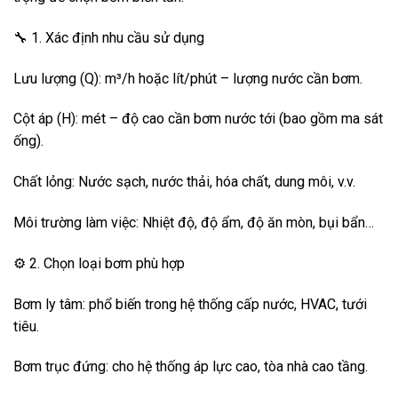
🔧 1. Xác định nhu cầu sử dụng
Lưu lượng (Q): m³/h hoặc lít/phút – lượng nước cần bơm.
Cột áp (H): mét – độ cao cần bơm nước tới (bao gồm ma sát
ống).
Chất lỏng: Nước sạch, nước thải, hóa chất, dung môi, v.v.
Môi trường làm việc: Nhiệt độ, độ ẩm, độ ăn mòn, bụi bẩn…
⚙️ 2. Chọn loại bơm phù hợp
Bơm ly tâm: phổ biến trong hệ thống cấp nước, HVAC, tưới
tiêu.
Bơm trục đứng: cho hệ thống áp lực cao, tòa nhà cao tầng.