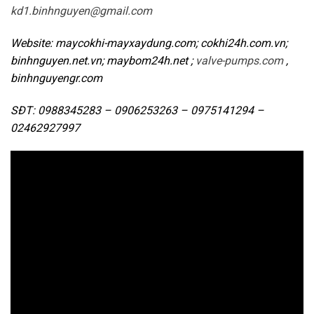
kd1.binhnguyen@gmail.com
Website: maycokhi-mayxaydung.com; cokhi24h.com.vn;
binhnguyen.net.vn; maybom24h.net ;
valve-pumps.com
,
binhnguyengr.com
SĐT: 0988345283 – 0906253263 – 0975141294 –
02462927997