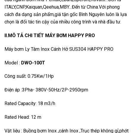
ITALY,CNP,Kaiquan,Qeehua,MBY…Đến từ China.Với phong
cách đa dạng sản phẩm,giá tận gốc Bình Nguyên luôn là lựa
chọn là đối tác tin cậy của nhiều công trình và nhà đầu tư.
II.MÔ TẢ CHI TIẾT MÁY BƠM HAPPY PRO
Máy bơm Ly Tâm Inox Cánh Hở SUS304 HAPPY PRO
Model :
DWO-100T
Công suất: 0.75Kw/1Hp
Điện áp :3Pha- 380V-50Hz/2P-2950rpm
Rated Capacity: 18 m3/h
Rated Head: 12 m
Vật liệu : Buồng bơm Inox ,cánh Inox ,Trục thép không gỉ,phớt