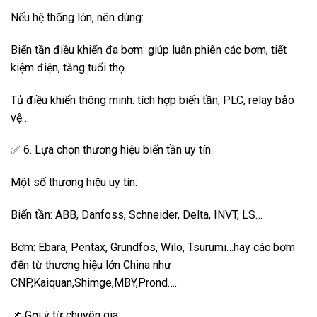
Nếu hệ thống lớn, nên dùng:
Biến tần điều khiển đa bơm: giúp luân phiên các bơm, tiết
kiệm điện, tăng tuổi thọ.
Tủ điều khiển thông minh: tích hợp biến tần, PLC, relay bảo
vệ…
✅ 6. Lựa chọn thương hiệu biến tần uy tín
Một số thương hiệu uy tín:
Biến tần: ABB, Danfoss, Schneider, Delta, INVT, LS…
Bơm: Ebara, Pentax, Grundfos, Wilo, Tsurumi…hay các bơm
đến từ thương hiệu lớn China như
CNP,Kaiquan,Shimge,MBY,Prond….
📌 Gợi ý từ chuyên gia