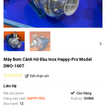
Máy Bơm Cánh Hở Đầu Inox Happy-Pro Model
DWO-100T
Viết nhận xét
0
out
Liên Hệ
of
5
Mã sản phẩm:
Còn Hàng
Hãng sản xuất:
HAPPY PRO
Xuất xứ:
CHINA
Bảo hành:
12