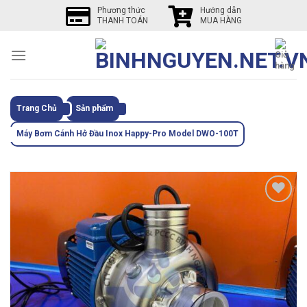
Skip
Phương thức
Hướng dẫn
THANH TOÁN
MUA HÀNG
to
content
Trang Chủ
Sản phẩm
Máy Bơm Cánh Hở Đầu Inox Happy-Pro Model DWO-100T