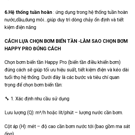
6.Hệ thống tuần hoàn
: ứng dụng trong hệ thống tuần hoàn
nước,dầu,dung môi…giúp duy trì dòng chảy ổn định và tiết
kiệm điện năng
CÁCH LỰA CHỌN BƠM BIẾN TẦN -LÀM SAO CHỌN BƠM
HAPPY PRO ĐÚNG CÁCH
Chọn bơm biến tần Happy Pro (biến tần điều khiển bơm)
đúng cách sẽ giúp tối ưu hiệu suất, tiết kiệm điện và kéo dài
tuổi thọ hệ thống. Dưới đây là các bước và tiêu chí quan
trọng để chọn bơm biến tần:
🔧 1. Xác định nhu cầu sử dụng
Lưu lượng (Q): m³/h hoặc lít/phút – lượng nước cần bơm.
Cột áp (H): mét – độ cao cần bơm nước tới (bao gồm ma sát
ống).