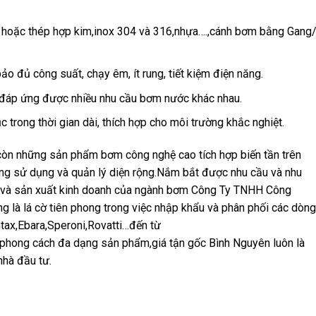
g hoặc thép hợp kim,inox 304 và 316,nhựa….,cánh bơm bằng Gang
o đủ công suất, chạy êm, ít rung, tiết kiệm điện năng.
, đáp ứng được nhiều nhu cầu bơm nước khác nhau.
ục trong thời gian dài, thích hợp cho môi trường khắc nghiệt.
n những sản phẩm bơm công nghệ cao tích hợp biến tần trên
ong sử dụng và quản lý diện rộng.Nắm bắt được nhu cầu và nhu
 và sản xuất kinh doanh của ngành bơm Công Ty TNHH Công
là lá cờ tiên phong trong việc nhập khẩu và phân phối các dòng
ax,Ebara,Speroni,Rovatti…đến từ
phong cách đa dạng sản phẩm,giá tận gốc Bình Nguyên luôn là
nhà đầu tư.