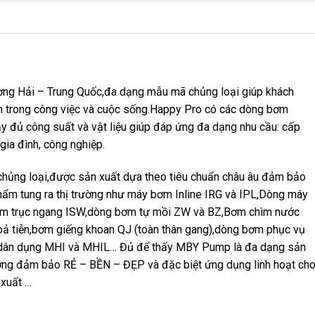
g Hải – Trung Quốc,đa dạng mẫu mã chủng loại giúp khách
h trong công việc và cuộc sống.Happy Pro có các dòng bơm
y đủ công suất và vật liệu giúp đáp ứng đa dạng nhu cầu: cấp
 gia đình, công nghiệp.
ng loại,được sản xuất dựa theo tiêu chuẩn châu âu đảm bảo
hẩm tung ra thị trường như máy bơm Inline IRG và IPL,Dòng máy
âm trục ngang ISW,dòng bơm tự mồi ZW và BZ,Bơm chìm nước
 tiễn,bơm giếng khoan QJ (toàn thân gang),dòng bơm phục vụ
m dân dụng MHI và MHIL… Đủ để thấy MBY Pump là đa dạng sản
ợng đảm bảo RẺ – BỀN – ĐẸP và đặc biệt ứng dụng linh hoạt ch
 xuất …