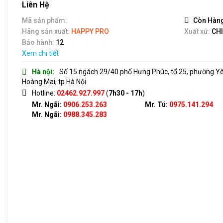
out
Liên Hệ
of
5
Mã sản phẩm:
Còn Hàn
Hãng sản xuất:
HAPPY PRO
Xuất xứ:
CH
Bảo hành:
12
Xem chi tiết
Hà nội:
Số 15 ngách 29/40 phố Hưng Phúc, tổ 25, phường Y
Hoàng Mai, tp Hà Nội
Hotline:
02462.927.997
(
7h30 - 17h
)
Mr. Ngãi:
0906.253.263
Mr. Tú:
0975.141.294
Mr. Ngãi:
0988.345.283