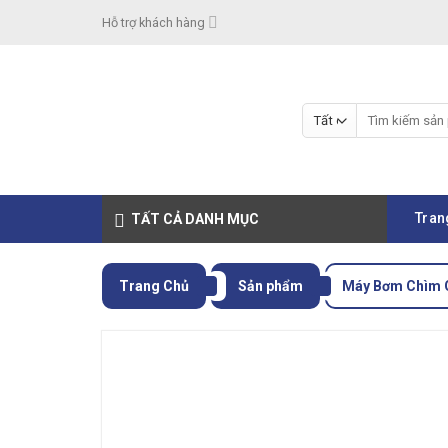
Skip
Hỗ trợ khách hàng
to
content
Tìm
kiếm:
Tran
TẤT CẢ DANH MỤC
Trang Chủ
Sản phẩm
Máy Bơm Chìm 