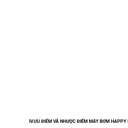
IV.ƯU ĐIỂM VÀ NHƯỢC ĐIỂM MÁY BƠM HAPPY