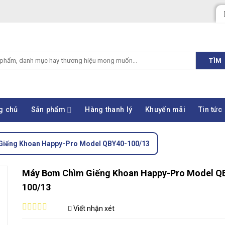
TÌM
g chủ
Sản phẩm
Hàng thanh lý
Khuyến mãi
Tin tức
Giếng Khoan Happy-Pro Model QBY40-100/13
Máy Bơm Chìm Giếng Khoan Happy-Pro Model Q
100/13
Viết nhận xét
0