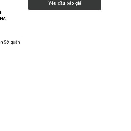
Yêu cầu báo giá
g
INA
ên Sở, quận