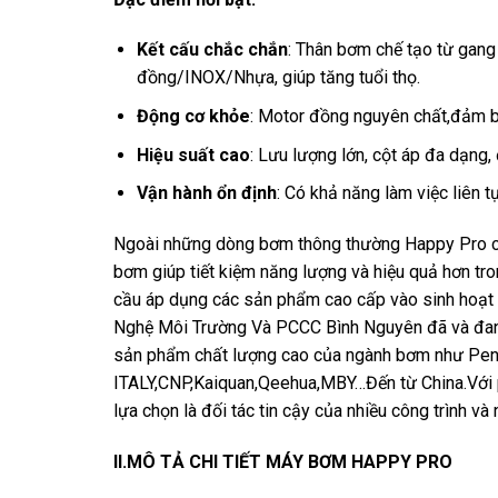
Kết cấu chắc chắn
: Thân bơm chế tạo từ gan
đồng/INOX/Nhựa, giúp tăng tuổi thọ.
Động cơ khỏe
: Motor đồng nguyên chất,đảm bả
Hiệu suất cao
: Lưu lượng lớn, cột áp đa dạng
Vận hành ổn định
: Có khả năng làm việc liên t
Ngoài những dòng bơm thông thường Happy Pro cò
bơm giúp tiết kiệm năng lượng và hiệu quả hơn tr
cầu áp dụng các sản phẩm cao cấp vào sinh hoạt
Nghệ Môi Trường Và PCCC Bình Nguyên đã và đang 
sản phẩm chất lượng cao của ngành bơm như Pent
ITALY,CNP,Kaiquan,Qeehua,MBY…Đến từ China.Với 
lựa chọn là đối tác tin cậy của nhiều công trình và 
II.MÔ TẢ CHI TIẾT MÁY BƠM HAPPY PRO