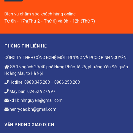
Dịch vụ chăm sóc khách hàng online
Từ 8h - 17h(Thứ 2 - Thứ 6) và 8h - 12h (Thứ 7)
THÔNG TIN LIÊN HỆ
CÔNG TY TNHH CÔNG NGHỆ MÔI TRƯỜNG VÀ PCCC BÌNH NGUYÊN
Số 15 ngách 29/40 phố Hưng Phúc, tổ 25, phường Yên Sở, quận
Hoàng Mai, tp Hà Nội
Hotline:
0988.345.283
–
0906.253.263
Máy bàn:
02462.927.997
kd1.binhnguyen@gmail.com
henrydao.bn@gmail.com
VĂN PHÒNG GIAO DỊCH