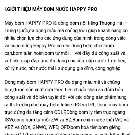
I.GIỚI THIỆU MÁY BƠM NƯỚC HAPPY PRO
Máy bơm HAPPY PRO là dòng bơm nổi tiếng Thượng Hải –
Trung Quốc,đa dạng mẫu mã chủng loại giúp khách hàng có
nhiều chọn lựa cho các ứng dụng của mình trong công việc
và cuộc sống.Happy Pro có các dòng bơm chìm,bơm
cạn,bơm tuần hoàn,bơm tự mồi….. với đầy đủ công suất và
vật liệu giúp đáp ứng đa dạng nhu cầu: cấp nước, tưới tiêu,
xử lý nước, hút nước thải, sử dụng gia đình, công nghiệp.
Dòng máy bơm HAPPY PRO đa dạng mẫu mã và chủng
loại,được sản xuất dựa theo tiêu chuẩn châu âu đảm bảo
công suất và độ bền tuyệt đối với các dòng sản phẩm tung
ra thị trường như máy bơm Inline IRG và IPL,Dòng máy bơm
trục đứng đa tầng cánh CDLF,Dòng bơm ly tâm trục ngang
ISW,dòng bơm tự mồi ZW và BZ,Bơm chìm nước thải WQ và
KBZ và QDX, GNWQ, WFD, QFD,bơm hoả tiễn,bơm giếng
khoan QJ (toàn thân gang),dòng bơm phục vụ nuôi trồng thuỷ