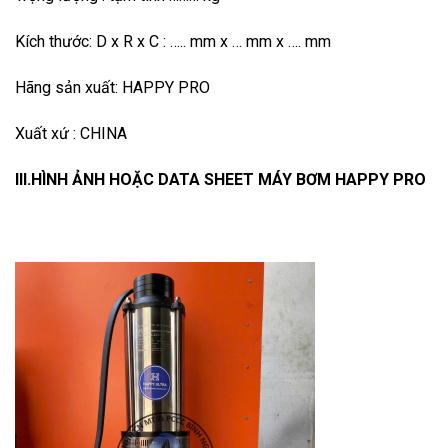
Kích thước: D x R x C : ….. mm x … mm x …. mm
Hãng sản xuất: HAPPY PRO
Xuất xứ : CHINA
III.HÌNH ẢNH HOẶC DATA SHEET MÁY BƠM HAPPY PRO