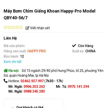
Máy Bơm Chìm Giếng Khoan Happy-Pro Model
QBY40-56/7
Viết nhận xét
0
out
Liên Hệ
of
5
Mã sản phẩm:
Còn Hàng
Hãng sản xuất:
HAPPY PRO
Xuất xứ:
CHINA
Bảo hành:
12
Xem chi tiết
Hà nội:
Số 15 ngách 29/40 phố Hưng Phúc, tổ 25, phường Yên
Sở, quận Hoàng Mai, tp Hà Nội
Hotline:
02462.927.997
(
7h30 - 17h
)
Mr. Ngãi:
0906.253.263
Mr. Tú:
0975.141.294
Mr. Ngãi:
0988.345.283
Quý khách có thể