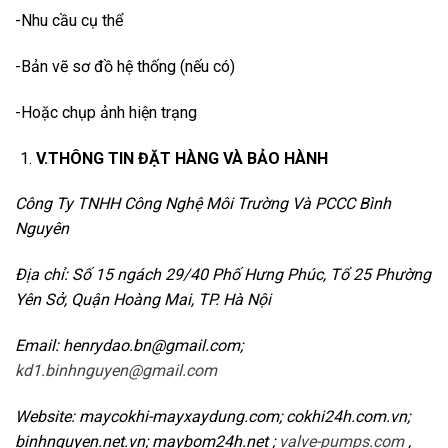
-Nhu cầu cụ thể
-Bản vẽ sơ đồ hệ thống (nếu có)
-Hoặc chụp ảnh hiện trạng
V.THÔNG TIN ĐẶT HÀNG VÀ BẢO HÀNH
Công Ty TNHH Công Nghệ Môi Trường Và PCCC Bình
Nguyên
Địa chỉ: Số 15 ngách 29/40 Phố Hưng Phúc, Tổ 25 Phường
Yên Sở, Quận Hoàng Mai, TP. Hà Nội
Email: henrydao.bn@gmail.com;
kd1.binhnguyen@gmail.com
Website: maycokhi-mayxaydung.com; cokhi24h.com.vn;
binhnguyen.net.vn; maybom24h.net ;
valve-pumps.com
,