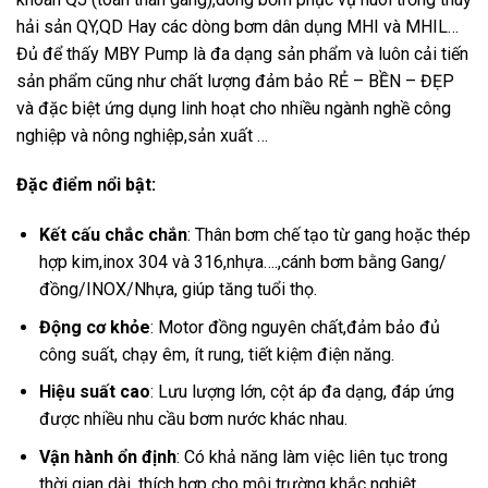
hải sản QY,QD Hay các dòng bơm dân dụng MHI và MHIL…
Đủ để thấy MBY Pump là đa dạng sản phẩm và luôn cải tiến
sản phẩm cũng như chất lượng đảm bảo RẺ – BỀN – ĐẸP
và đặc biệt ứng dụng linh hoạt cho nhiều ngành nghề công
nghiệp và nông nghiệp,sản xuất …
Đặc điểm nổi bật:
Kết cấu chắc chắn
: Thân bơm chế tạo từ gang hoặc thép
hợp kim,inox 304 và 316,nhựa….,cánh bơm bằng Gang/
đồng/INOX/Nhựa, giúp tăng tuổi thọ.
Động cơ khỏe
: Motor đồng nguyên chất,đảm bảo đủ
công suất, chạy êm, ít rung, tiết kiệm điện năng.
Hiệu suất cao
: Lưu lượng lớn, cột áp đa dạng, đáp ứng
được nhiều nhu cầu bơm nước khác nhau.
Vận hành ổn định
: Có khả năng làm việc liên tục trong
thời gian dài, thích hợp cho môi trường khắc nghiệt.