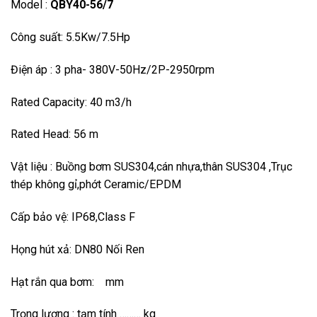
Model :
QBY40-56/7
Công suất: 5.5Kw/7.5Hp
Điện áp : 3 pha- 380V-50Hz/2P-2950rpm
Rated Capacity: 40 m3/h
Rated Head: 56 m
Vật liệu : Buồng bơm SUS304,cán nhựa,thân SUS304 ,Trục
thép không gỉ,phớt Ceramic/EPDM
Cấp bảo vệ: IP68,Class F
Họng hút xả: DN80 Nối Ren
Hạt rắn qua bơm: mm
Trọng lượng : tạm tính ……… kg