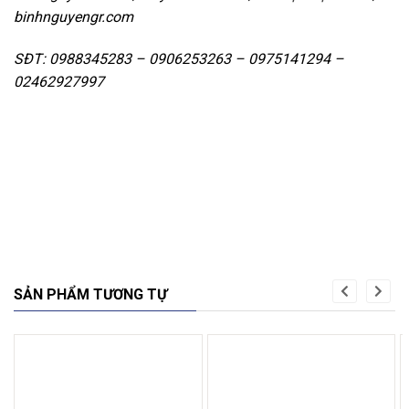
binhnguyengr.com
SĐT: 0988345283 – 0906253263 – 0975141294 –
02462927997
SẢN PHẨM TƯƠNG TỰ