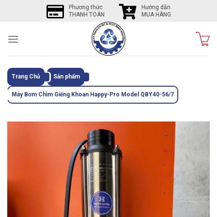
Skip
Phương thức
Hướng dẫn
THANH TOÁN
MUA HÀNG
to
content
Trang Chủ
Sản phẩm
Máy Bơm Chìm Giếng Khoan Happy-Pro Model QBY40-56/7