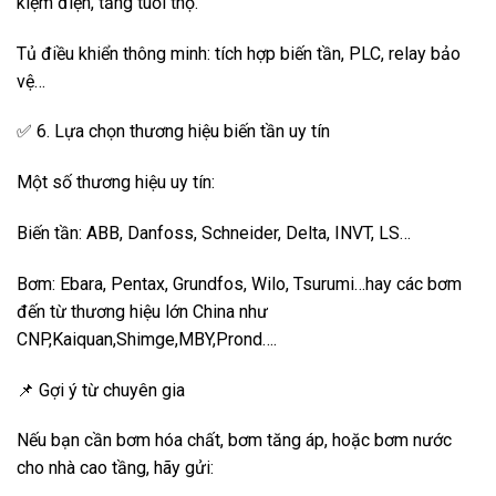
kiệm điện, tăng tuổi thọ.
Tủ điều khiển thông minh: tích hợp biến tần, PLC, relay bảo
vệ…
✅ 6. Lựa chọn thương hiệu biến tần uy tín
Một số thương hiệu uy tín:
Biến tần: ABB, Danfoss, Schneider, Delta, INVT, LS…
Bơm: Ebara, Pentax, Grundfos, Wilo, Tsurumi…hay các bơm
đến từ thương hiệu lớn China như
CNP,Kaiquan,Shimge,MBY,Prond….
📌 Gợi ý từ chuyên gia
Nếu bạn cần bơm hóa chất, bơm tăng áp, hoặc bơm nước
cho nhà cao tầng, hãy gửi: