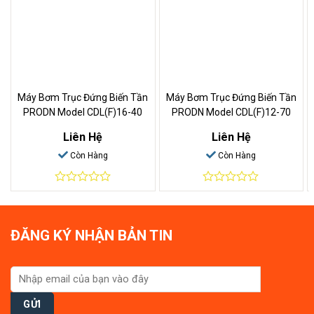
Máy Bơm Trục Đứng Biến Tần
Máy Bơm Trục Đứng Biến Tần
PRODN Model CDL(F)16-40
PRODN Model CDL(F)12-70
Liên Hệ
Liên Hệ
Còn Hàng
Còn Hàng
0
0
out
out
of
of
5
5
ĐĂNG KÝ NHẬN BẢN TIN