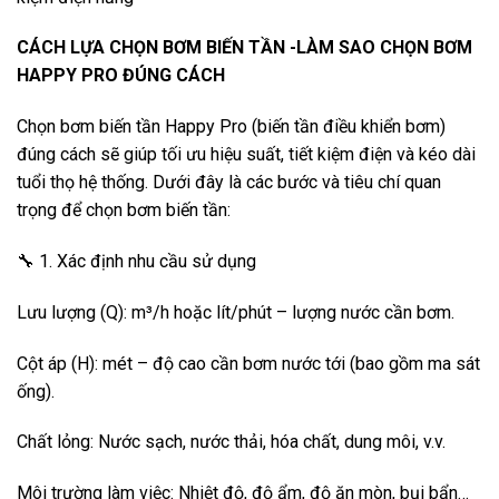
CÁCH LỰA CHỌN BƠM BIẾN TẦN -LÀM SAO CHỌN BƠM
HAPPY PRO ĐÚNG CÁCH
Chọn bơm biến tần Happy Pro (biến tần điều khiển bơm)
đúng cách sẽ giúp tối ưu hiệu suất, tiết kiệm điện và kéo dài
tuổi thọ hệ thống. Dưới đây là các bước và tiêu chí quan
trọng để chọn bơm biến tần:
🔧 1. Xác định nhu cầu sử dụng
Lưu lượng (Q): m³/h hoặc lít/phút – lượng nước cần bơm.
Cột áp (H): mét – độ cao cần bơm nước tới (bao gồm ma sát
ống).
Chất lỏng: Nước sạch, nước thải, hóa chất, dung môi, v.v.
Môi trường làm việc: Nhiệt độ, độ ẩm, độ ăn mòn, bụi bẩn…