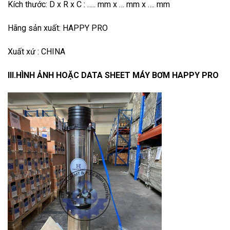
Kích thước: D x R x C : ….. mm x … mm x …. mm
Hãng sản xuất: HAPPY PRO
Xuất xứ : CHINA
III.HÌNH ẢNH HOẶC DATA SHEET MÁY BƠM HAPPY PRO