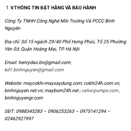
V.THÔNG TIN ĐẶT HÀNG VÀ BẢO HÀNH
Công Ty TNHH Công Nghệ Môi Trường Và PCCC Bình
Nguyên
Địa chỉ: Số 15 ngách 29/40 Phố Hưng Phúc, Tổ 25 Phường
Yên Sở, Quận Hoàng Mai, TP. Hà Nội
Email: henrydao.bn@gmail.com;
kd1.binhnguyen@gmail.com
Website: maycokhi-mayxaydung.com; cokhi24h.com.vn;
binhnguyen.net.vn; maybom24h.net ;
valve-pumps.com
,
binhnguyengr.com
SĐT: 0988345283 – 0906253263 – 0975141294 –
02462927997