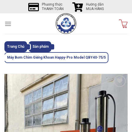
Skip
Phương thức
Hướng dẫn
THANH TOÁN
MUA HÀNG
to
content
Trang Chủ
Sản phẩm
Máy Bơm Chìm Giếng Khoan Happy-Pro Model QBY40-75/5
Tôi
thích
sản
phẩm
này