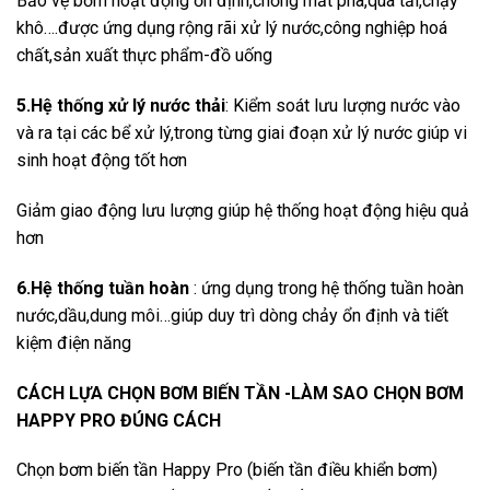
Bảo vệ bơm hoạt động ổn định,chống mất pha,quá tải,chạy
khô….được ứng dụng rộng rãi xử lý nước,công nghiệp hoá
chất,sản xuất thực phẩm-đồ uống
5.Hệ thống xử lý nước thải
: Kiểm soát lưu lượng nước vào
và ra tại các bể xử lý,trong từng giai đoạn xử lý nước giúp vi
sinh hoạt động tốt hơn
Giảm giao động lưu lượng giúp hệ thống hoạt động hiệu quả
hơn
6.Hệ thống tuần hoàn
: ứng dụng trong hệ thống tuần hoàn
nước,dầu,dung môi…giúp duy trì dòng chảy ổn định và tiết
kiệm điện năng
CÁCH LỰA CHỌN BƠM BIẾN TẦN -LÀM SAO CHỌN BƠM
HAPPY PRO ĐÚNG CÁCH
Chọn bơm biến tần Happy Pro (biến tần điều khiển bơm)