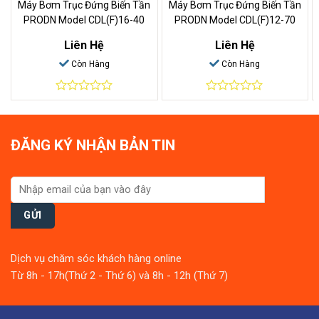
Máy Bơm Trục Đứng Biến Tần
Máy Bơm Trục Đứng Biến Tần
PRODN Model CDL(F)16-40
PRODN Model CDL(F)12-70
Liên Hệ
Liên Hệ
Còn Hàng
Còn Hàng
0
0
out
out
of
of
5
5
ĐĂNG KÝ NHẬN BẢN TIN
Dịch vụ chăm sóc khách hàng online
Từ 8h - 17h(Thứ 2 - Thứ 6) và 8h - 12h (Thứ 7)