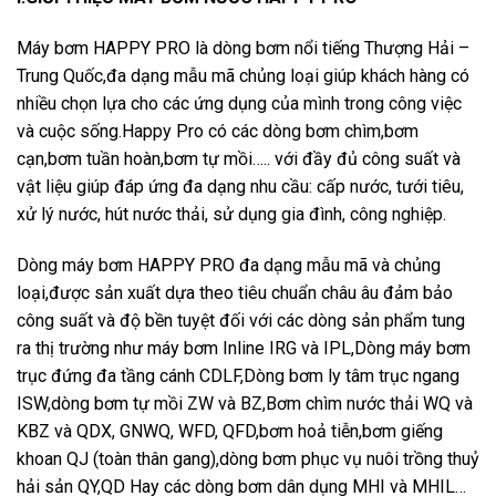
Máy bơm HAPPY PRO là dòng bơm nổi tiếng Thượng Hải –
Trung Quốc,đa dạng mẫu mã chủng loại giúp khách hàng có
nhiều chọn lựa cho các ứng dụng của mình trong công việc
và cuộc sống.Happy Pro có các dòng bơm chìm,bơm
cạn,bơm tuần hoàn,bơm tự mồi….. với đầy đủ công suất và
vật liệu giúp đáp ứng đa dạng nhu cầu: cấp nước, tưới tiêu,
xử lý nước, hút nước thải, sử dụng gia đình, công nghiệp.
Dòng máy bơm HAPPY PRO đa dạng mẫu mã và chủng
loại,được sản xuất dựa theo tiêu chuẩn châu âu đảm bảo
công suất và độ bền tuyệt đối với các dòng sản phẩm tung
ra thị trường như máy bơm Inline IRG và IPL,Dòng máy bơm
trục đứng đa tầng cánh CDLF,Dòng bơm ly tâm trục ngang
ISW,dòng bơm tự mồi ZW và BZ,Bơm chìm nước thải WQ và
KBZ và QDX, GNWQ, WFD, QFD,bơm hoả tiễn,bơm giếng
khoan QJ (toàn thân gang),dòng bơm phục vụ nuôi trồng thuỷ
hải sản QY,QD Hay các dòng bơm dân dụng MHI và MHIL…