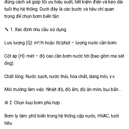
đúng cách sẽ giúp tối ưu hiệu suất, tiết kiệm điện và kéo dài
tuổi thọ hệ thống. Dưới đây là các bước và tiêu chí quan
trọng để chọn bơm biến tần:
🔧 1. Xác định nhu cầu sử dụng
Lưu lượng (Q): m³/h hoặc lít/phút – lượng nước cần bơm.
Cột áp (H): mét – độ cao cần bơm nước tới (bao gồm ma sát
ống).
Chất lỏng: Nước sạch, nước thải, hóa chất, dung môi, v.v.
Môi trường làm việc: Nhiệt độ, độ ẩm, độ ăn mòn, bụi bẩn…
⚙️ 2. Chọn loại bơm phù hợp
Bơm ly tâm: phổ biến trong hệ thống cấp nước, HVAC, tưới
tiêu.