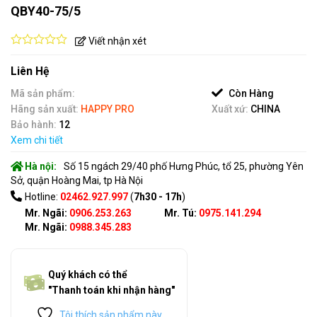
QBY40-75/5
Viết nhận xét
0
out
Liên Hệ
of
5
Mã sản phẩm:
Còn Hàng
Hãng sản xuất:
HAPPY PRO
Xuất xứ:
CHINA
Bảo hành:
12
Xem chi tiết
Hà nội:
Số 15 ngách 29/40 phố Hưng Phúc, tổ 25, phường Yên
Sở, quận Hoàng Mai, tp Hà Nội
Hotline:
02462.927.997
(
7h30 - 17h
)
Mr. Ngãi:
0906.253.263
Mr. Tú:
0975.141.294
Mr. Ngãi:
0988.345.283
Quý khách có thể
"Thanh toán khi nhận hàng"
Tôi thích sản phẩm này