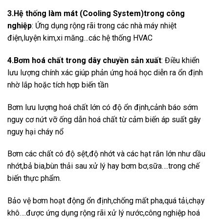
3.Hệ thống làm mát (Cooling System)trong công
nghiệp
: Ứng dụng rộng rãi trong các nhà máy nhiệt
điện,luyện kim,xi măng…các hệ thống HVAC
4.Bơm hoá chất trong dây chuyền sản xuất
: Điều khiển
lưu lượng chính xác giúp phản ứng hoá học diễn ra ổn định
nhờ lắp hoặc tích hợp biến tần
Bơm lưu lượng hoá chất lớn có độ ổn định,cảnh báo sớm
nguy cơ nứt vỡ ống dẫn hoá chất từ cảm biến áp suất gây
nguy hại cháy nổ
Bơm các chất có độ sệt,độ nhớt và các hạt rắn lớn như dầu
nhớt,bả bia,bùn thải sau xử lý hay bơm bơ,sữa….trong chế
biến thực phẩm.
Bảo vệ bơm hoạt động ổn định,chống mất pha,quá tải,chạy
khô….được ứng dụng rộng rãi xử lý nước,công nghiệp hoá