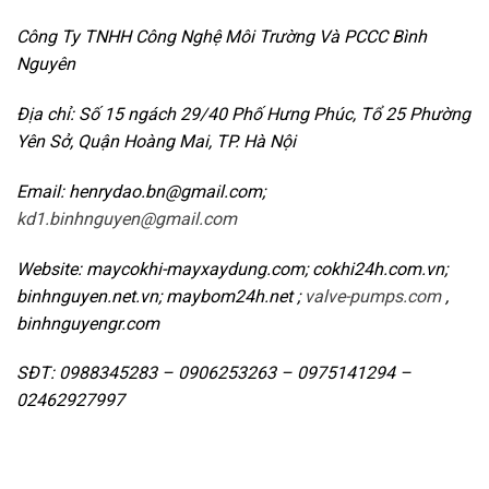
Công Ty TNHH Công Nghệ Môi Trường Và PCCC Bình
Nguyên
Địa chỉ: Số 15 ngách 29/40 Phố Hưng Phúc, Tổ 25 Phường
Yên Sở, Quận Hoàng Mai, TP. Hà Nội
Email: henrydao.bn@gmail.com;
kd1.binhnguyen@gmail.com
Website: maycokhi-mayxaydung.com; cokhi24h.com.vn;
binhnguyen.net.vn; maybom24h.net ;
valve-pumps.com
,
binhnguyengr.com
SĐT: 0988345283 – 0906253263 – 0975141294 –
02462927997