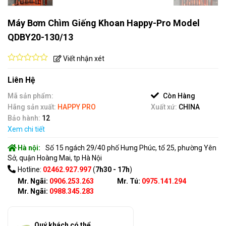
Máy Bơm Chìm Giếng Khoan Happy-Pro Model
QDBY20-130/13
Viết nhận xét
0
out
Liên Hệ
of
5
Mã sản phẩm:
Còn Hàng
Hãng sản xuất:
HAPPY PRO
Xuất xứ:
CHINA
Bảo hành:
12
Xem chi tiết
Hà nội:
Số 15 ngách 29/40 phố Hưng Phúc, tổ 25, phường Yên
Sở, quận Hoàng Mai, tp Hà Nội
Hotline:
02462.927.997
(
7h30 - 17h
)
Mr. Ngãi:
0906.253.263
Mr. Tú:
0975.141.294
Mr. Ngãi:
0988.345.283
Quý khách có thể