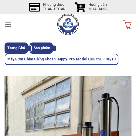
Skip
Phương thức
Hướng dẫn
THANH TOÁN
MUA HÀNG
to
content
Trang Chủ
Sản phẩm
Máy Bơm Chìm Giếng Khoan Happy-Pro Model QDBY20-130/13
Tôi
thích
sản
phẩm
này