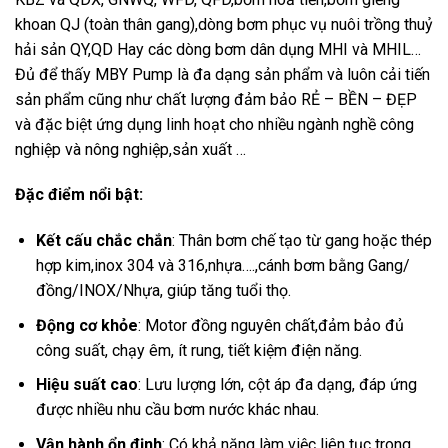
khoan QJ (toàn thân gang),dòng bơm phục vụ nuôi trồng thuỷ
hải sản QY,QD Hay các dòng bơm dân dụng MHI và MHIL…
Đủ để thấy MBY Pump là đa dạng sản phẩm và luôn cải tiến
sản phẩm cũng như chất lượng đảm bảo RẺ – BỀN – ĐẸP
và đặc biệt ứng dụng linh hoạt cho nhiều ngành nghề công
nghiệp và nông nghiệp,sản xuất …
Đặc điểm nổi bật:
Kết cấu chắc chắn
: Thân bơm chế tạo từ gang hoặc thép
hợp kim,inox 304 và 316,nhựa….,cánh bơm bằng Gang/
đồng/INOX/Nhựa, giúp tăng tuổi thọ.
Động cơ khỏe
: Motor đồng nguyên chất,đảm bảo đủ
công suất, chạy êm, ít rung, tiết kiệm điện năng.
Hiệu suất cao
: Lưu lượng lớn, cột áp đa dạng, đáp ứng
được nhiều nhu cầu bơm nước khác nhau.
Vận hành ổn định
: Có khả năng làm việc liên tục trong