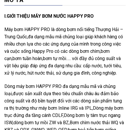
MÔ TẢ
I.GIỚI THIỆU MÁY BƠM NƯỚC HAPPY PRO
Máy bơm HAPPY PRO là dòng bơm nổi tiếng Thượng Hải –
Trung Quốc,đa dạng mẫu mã chủng loại giúp khách hàng có
nhiều chọn lựa cho các ứng dụng của mình trong công việc
và cuộc sống.Happy Pro có các dòng bơm chìm,bơm
cạn,bơm tuần hoàn,bơm tự mồi….. với đầy đủ công suất và
vật liệu giúp đáp ứng đa dạng nhu cầu: cấp nước, tưới tiêu,
xử lý nước, hút nước thải, sử dụng gia đình, công nghiệp.
Dòng máy bơm HAPPY PRO đa dạng mẫu mã và chủng
loại,được sản xuất dựa theo tiêu chuẩn châu âu đảm bảo
công suất và độ bền tuyệt đối với các dòng sản phẩm tung
ra thị trường như máy bơm Inline IRG và IPL,Dòng máy bơm
trục đứng đa tầng cánh CDLF,Dòng bơm ly tâm trục ngang
ISW,dòng bơm tự mồi ZW và BZ,Bơm chìm nước thải WQ và
KBZ và QDX, GNWQ, WFD, QFD,bơm hoả tiễn,bơm giếng