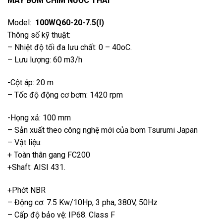
MÁY BƠM CHÌM NƯỚC THẢI
Model:
100WQ60-20-7.5(I)
Thông số kỹ thuật:
– Nhiệt độ tối đa lưu chất: 0 – 40oC.
– Lưu lượng: 60 m3/h
-Cột áp: 20 m
– Tốc độ động cơ bơm: 1420 rpm
-Họng xả: 100 mm
– Sản xuất theo công nghệ mới của bơm Tsurumi Japan
– Vật liệu:
+ Toàn thân gang FC200
+Shaft: AISI 431.
+Phớt NBR
– Động cơ: 7.5 Kw/10Hp, 3 pha, 380V, 50Hz
– Cấp độ bảo vệ: IP68. Class F