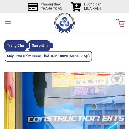
Skip
Phương thức
Hướng dẫn
THANH TOÁN
MUA HÀNG
to
content
Trang Chủ
Sản phẩm
Máy Bơm Chìm Nước Thải CNP 100WQ60-20-7.5(I)
Tôi
thích
sản
phẩm
này