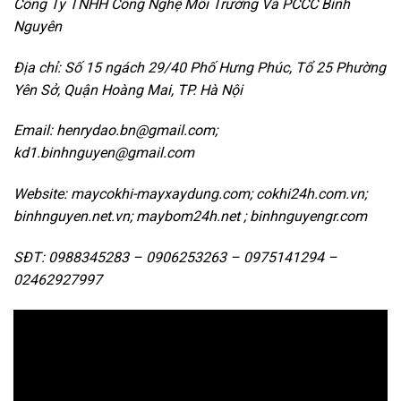
Công Ty TNHH Công Nghệ Môi Trường Và PCCC Bình
Nguyên
Địa chỉ: Số 15 ngách 29/40 Phố Hưng Phúc, Tổ 25 Phường
Yên Sở, Quận Hoàng Mai, TP. Hà Nội
Email: henrydao.bn@gmail.com;
kd1.binhnguyen@gmail.com
Website: maycokhi-mayxaydung.com; cokhi24h.com.vn;
binhnguyen.net.vn; maybom24h.net ; binhnguyengr.com
SĐT: 0988345283 – 0906253263 – 0975141294 –
02462927997