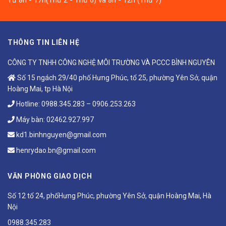
Từ 8h - 17h(Thứ 2 - Thứ 6) và 8h - 12h (Thứ 7)
THÔNG TIN LIÊN HỆ
CÔNG TY TNHH CÔNG NGHỆ MÔI TRƯỜNG VÀ PCCC BÌNH NGUYÊN
Số 15 ngách 29/40 phố Hưng Phúc, tổ 25, phường Yên Sở, quận
Hoàng Mai, tp Hà Nội
Hotline:
0988.345.283
–
0906.253.263
Máy bàn:
02462.927.997
kd1.binhnguyen@gmail.com
henrydao.bn@gmail.com
VĂN PHÒNG GIAO DỊCH
Số 12 tổ 24, phốHưng Phúc, phường Yên Sở, quận Hoàng Mai, Hà
Nội
0988.345.283