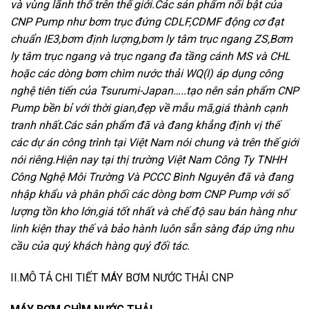
và vùng lãnh thổ trên thế giới.Các sản phẩm nổi bật của
CNP Pump như bơm trục đứng CDLF,CDMF động cơ đạt
chuẩn IE3,bơm định lượng,bơm ly tâm trục ngang ZS,Bơm
ly tâm trục ngang và trục ngang đa tầng cánh MS và CHL
hoặc các dòng bơm chìm nước thải WQ(I) áp dụng công
nghệ tiên tiến của Tsurumi-Japan…..tạo nên sản phẩm CNP
Pump bền bỉ với thời gian,đẹp về mẫu mã,giá thành cạnh
tranh nhất.Các sản phẩm đã và đang khẳng định vị thế
các dự án công trình tại Việt Nam nói chung và trên thế giới
nói riêng.Hiện nay tại thị trường Việt Nam Công Ty TNHH
Công Nghệ Môi Trường Và PCCC Bình Nguyên đã và đang
nhập khẩu và phân phối các dòng bơm CNP Pump với số
lượng tồn kho lớn,giá tốt nhất và chế độ sau bán hàng như
linh kiện thay thế và bảo hành luôn sẵn sàng đáp ứng nhu
cầu của quý khách hàng quý đối tác.
II.MÔ TẢ CHI TIẾT MÁY BƠM NƯỚC THẢI CNP