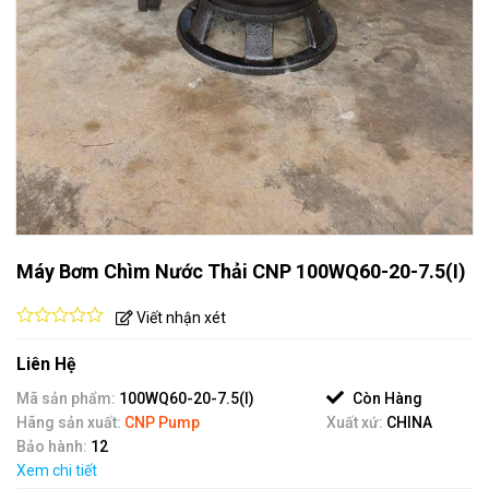
Máy Bơm Chìm Nước Thải CNP 100WQ60-20-7.5(I)
Viết nhận xét
0
out
Liên Hệ
of
5
Mã sản phẩm:
100WQ60-20-7.5(I)
Còn Hàng
Hãng sản xuất:
CNP Pump
Xuất xứ:
CHINA
Bảo hành:
12
Xem chi tiết