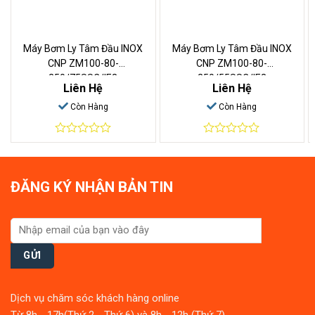
Máy Bơm Ly Tâm Đầu INOX
Máy Bơm Ly Tâm Đầu INOX
CNP ZM100-80-
CNP ZM100-80-
250/75SSC/IE3
250/55SSC/IE3
Liên Hệ
Liên Hệ
Còn Hàng
Còn Hàng
0
0
out
out
of
of
5
5
ĐĂNG KÝ NHẬN BẢN TIN
Dịch vụ chăm sóc khách hàng online