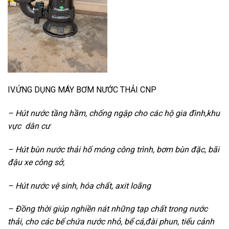
IV.ỨNG DỤNG MÁY BƠM NƯỚC THẢI CNP
– Hút nước tầng hầm, chống ngập cho các hộ gia đình,khu
vực dân cư
– Hút bùn nước thải hố móng công trình, bơm bùn đặc, bãi
đậu xe công sở,
– Hút nước vệ sinh, hóa chất, axit loãng
– Đồng thời giúp nghiền nát những tạp chất trong nước
thải, cho các bể chứa nước nhỏ, bể cá,đài phun, tiểu cảnh