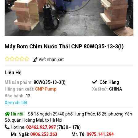
Máy Bơm Chìm Nước Thải CNP 80WQ35-13-3(I)
Viết nhận xét
0
out
Liên Hệ
of
5
Mã sản phẩm:
80WQ35-13-3(I)
Còn Hàng
Hãng sản xuất:
CNP Pump
Xuất xứ:
CHINA
Bảo hành:
12
Xem chi tiết
Hà nội:
Số 15 ngách 29/40 phố Hưng Phúc, tổ 25, phường Yên
Sở, quận Hoàng Mai, tp Hà Nội
Hotline:
02462.927.997
(
7h30 - 17h
)
Mr. Ngãi:
0906.253.263
Mr. Tú:
0975.141.294