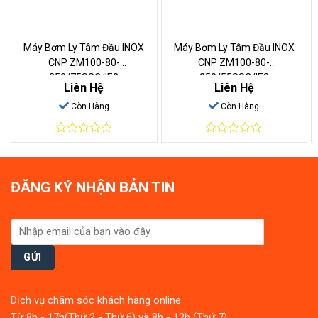
Máy Bơm Ly Tâm Đầu INOX
Máy Bơm Ly Tâm Đầu INOX
CNP ZM100-80-
CNP ZM100-80-
250/75SSC/IE3
250/55SSC/IE3
Liên Hệ
Liên Hệ
Còn Hàng
Còn Hàng
0
0
out
out
of
of
5
5
ĐĂNG KÝ NHẬN BẢN TIN
Dịch vụ chăm sóc khách hàng online
Từ 8h - 17h(Thứ 2 - Thứ 6) và 8h - 12h (Thứ 7)