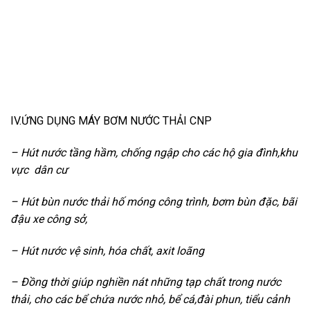
IV.ỨNG DỤNG MÁY BƠM NƯỚC THẢI CNP
– Hút nước tầng hầm, chống ngập cho các hộ gia đình,khu
vực dân cư
– Hút bùn nước thải hố móng công trình, bơm bùn đặc, bãi
đậu xe công sở,
– Hút nước vệ sinh, hóa chất, axit loãng
– Đồng thời giúp nghiền nát những tạp chất trong nước
thải, cho các bể chứa nước nhỏ, bể cá,đài phun, tiểu cảnh