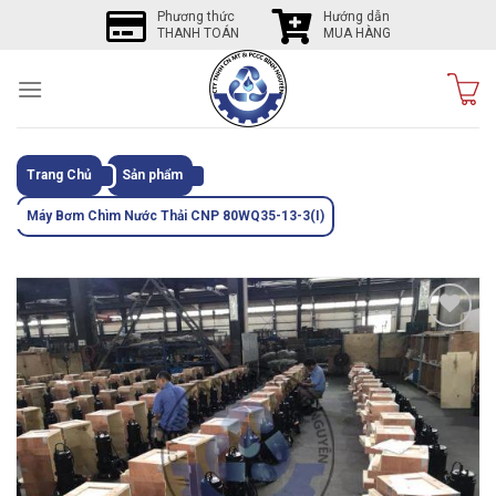
Skip
Phương thức
Hướng dẫn
THANH TOÁN
MUA HÀNG
to
content
Trang Chủ
Sản phẩm
Máy Bơm Chìm Nước Thải CNP 80WQ35-13-3(I)
Tôi
thích
sản
phẩm
này