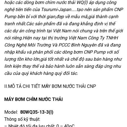
hoặc các dòng bơm chìm nước thải WQ(I) áp dụng công
nghệ tiên tiến của Tsurumi-Japan…..tạo nên sản phẩm CNP
Pump bền bỉ với thời gian,đẹp về mẫu mã,giá thành cạnh
tranh nhất.Các sản phẩm đã và đang khẳng định vị thế
các dự án công trình tại Việt Nam nói chung và trên thế giới
nói riêng.Hiện nay tại thị trường Việt Nam Công Ty TNHH
Công Nghệ Môi Trường Và PCCC Bình Nguyên đã và đang
nhập khẩu và phân phối các dòng bơm CNP Pump với số
lượng tồn kho lớn,giá tốt nhất và chế độ sau bán hàng như
linh kiện thay thế và bảo hành luôn sẵn sàng đáp ứng nhu
cầu của quý khách hàng quý đối tác.
II.MÔ TẢ CHI TIẾT MÁY BƠM NƯỚC THẢI CNP
MÁY BƠM CHÌM NƯỚC THẢI
Model:
80WQ35-13-3(I)
Thông số kỹ thuật:
– Nhiệt độ tối đa lưu chất: 0 – 40oC.