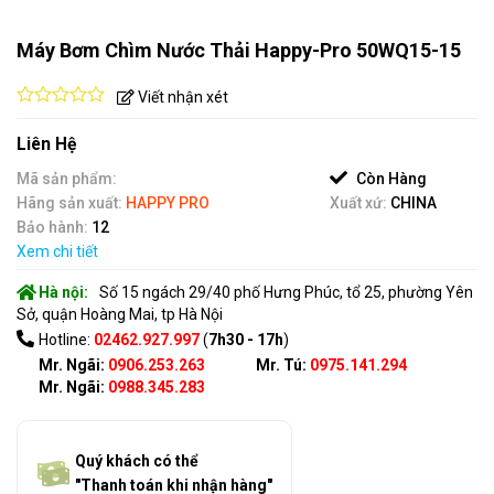
Máy Bơm Chìm Nước Thải Happy-Pro 50WQ15-15
Viết nhận xét
0
out
Liên Hệ
of
5
Mã sản phẩm:
Còn Hàng
Hãng sản xuất:
HAPPY PRO
Xuất xứ:
CHINA
Bảo hành:
12
Xem chi tiết
Hà nội:
Số 15 ngách 29/40 phố Hưng Phúc, tổ 25, phường Yên
Sở, quận Hoàng Mai, tp Hà Nội
Hotline:
02462.927.997
(
7h30 - 17h
)
Mr. Ngãi:
0906.253.263
Mr. Tú:
0975.141.294
Mr. Ngãi:
0988.345.283
Quý khách có thể
"Thanh toán khi nhận hàng"