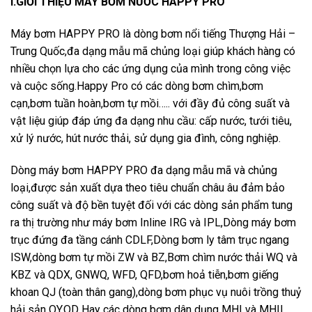
I.GIỚI THIỆU MÁY BƠM NƯỚC HAPPY PRO
Máy bơm HAPPY PRO là dòng bơm nổi tiếng Thượng Hải –
Trung Quốc,đa dạng mẫu mã chủng loại giúp khách hàng có
nhiều chọn lựa cho các ứng dụng của mình trong công việc
và cuộc sống.Happy Pro có các dòng bơm chìm,bơm
cạn,bơm tuần hoàn,bơm tự mồi….. với đầy đủ công suất và
vật liệu giúp đáp ứng đa dạng nhu cầu: cấp nước, tưới tiêu,
xử lý nước, hút nước thải, sử dụng gia đình, công nghiệp.
Dòng máy bơm HAPPY PRO đa dạng mẫu mã và chủng
loại,được sản xuất dựa theo tiêu chuẩn châu âu đảm bảo
công suất và độ bền tuyệt đối với các dòng sản phẩm tung
ra thị trường như máy bơm Inline IRG và IPL,Dòng máy bơm
trục đứng đa tầng cánh CDLF,Dòng bơm ly tâm trục ngang
ISW,dòng bơm tự mồi ZW và BZ,Bơm chìm nước thải WQ và
KBZ và QDX, GNWQ, WFD, QFD,bơm hoả tiễn,bơm giếng
khoan QJ (toàn thân gang),dòng bơm phục vụ nuôi trồng thuỷ
hải sản QY,QD Hay các dòng bơm dân dụng MHI và MHIL…