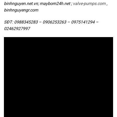
binhnguyen.net.vn; maybom24h.net ;
valve-pumps.com
,
binhnguyengr.com
SĐT: 0988345283 – 0906253263 – 0975141294 –
02462927997