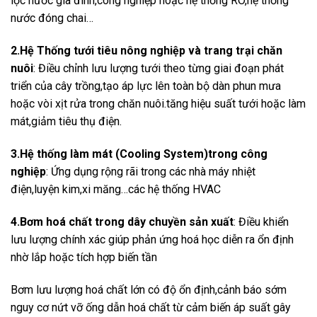
lọc nước gia đình,công nghiệp hoặc hệ thống RO,hệ thống
nước đóng chai…
2.Hệ Thống tưới tiêu nông nghiệp và trang trại chăn
nuôi
: Điều chỉnh lưu lượng tưới theo từng giai đoạn phát
triển của cây trồng,tạo áp lực lên toàn bộ dàn phun mưa
hoặc vòi xịt rửa trong chăn nuôi.tăng hiệu suất tưới hoặc làm
mát,giảm tiêu thụ điện.
3.Hệ thống làm mát (Cooling System)trong công
nghiệp
: Ứng dụng rộng rãi trong các nhà máy nhiệt
điện,luyện kim,xi măng…các hệ thống HVAC
4.Bơm hoá chất trong dây chuyền sản xuất
: Điều khiển
lưu lượng chính xác giúp phản ứng hoá học diễn ra ổn định
nhờ lắp hoặc tích hợp biến tần
Bơm lưu lượng hoá chất lớn có độ ổn định,cảnh báo sớm
nguy cơ nứt vỡ ống dẫn hoá chất từ cảm biến áp suất gây