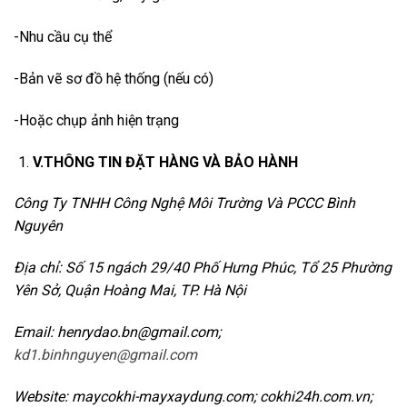
-Nhu cầu cụ thể
-Bản vẽ sơ đồ hệ thống (nếu có)
-Hoặc chụp ảnh hiện trạng
V.THÔNG TIN ĐẶT HÀNG VÀ BẢO HÀNH
Công Ty TNHH Công Nghệ Môi Trường Và PCCC Bình
Nguyên
Địa chỉ: Số 15 ngách 29/40 Phố Hưng Phúc, Tổ 25 Phường
Yên Sở, Quận Hoàng Mai, TP. Hà Nội
Email: henrydao.bn@gmail.com;
kd1.binhnguyen@gmail.com
Website: maycokhi-mayxaydung.com; cokhi24h.com.vn;