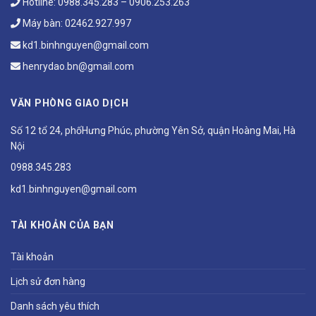
Hotline:
0988.345.283
–
0906.253.263
Máy bàn:
02462.927.997
kd1.binhnguyen@gmail.com
henrydao.bn@gmail.com
VĂN PHÒNG GIAO DỊCH
Số 12 tổ 24, phốHưng Phúc, phường Yên Sở, quận Hoàng Mai, Hà
Nội
0988.345.283
kd1.binhnguyen@gmail.com
TÀI KHOẢN CỦA BẠN
Tài khoản
Lịch sử đơn hàng
Danh sách yêu thích