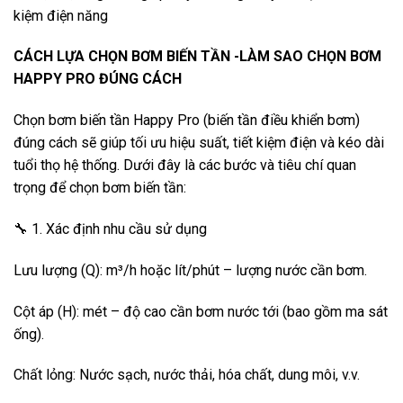
kiệm điện năng
CÁCH LỰA CHỌN BƠM BIẾN TẦN -LÀM SAO CHỌN BƠM
HAPPY PRO ĐÚNG CÁCH
Chọn bơm biến tần Happy Pro (biến tần điều khiển bơm)
đúng cách sẽ giúp tối ưu hiệu suất, tiết kiệm điện và kéo dài
tuổi thọ hệ thống. Dưới đây là các bước và tiêu chí quan
trọng để chọn bơm biến tần:
🔧 1. Xác định nhu cầu sử dụng
Lưu lượng (Q): m³/h hoặc lít/phút – lượng nước cần bơm.
Cột áp (H): mét – độ cao cần bơm nước tới (bao gồm ma sát
ống).
Chất lỏng: Nước sạch, nước thải, hóa chất, dung môi, v.v.