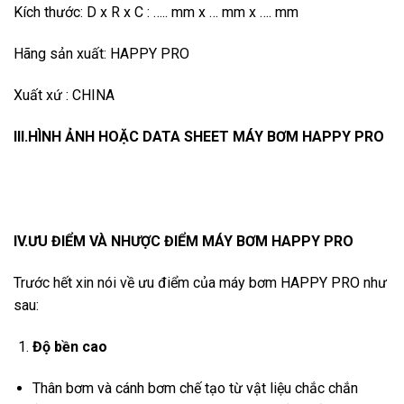
Kích thước: D x R x C : ….. mm x … mm x …. mm
Hãng sản xuất: HAPPY PRO
Xuất xứ : CHINA
III.HÌNH ẢNH HOẶC DATA SHEET MÁY BƠM HAPPY PRO
IV.ƯU ĐIỂM VÀ NHƯỢC ĐIỂM MÁY BƠM HAPPY PRO
Trước hết xin nói về ưu điểm của máy bơm HAPPY PRO như
sau:
Độ bền cao
Thân bơm và cánh bơm chế tạo từ vật liệu chắc chắn