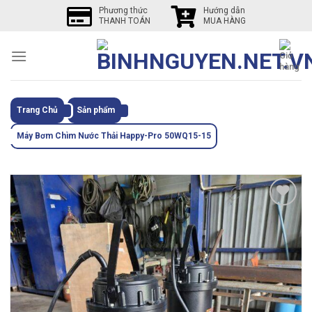
Skip
Phương thức
Hướng dẫn
THANH TOÁN
MUA HÀNG
to
content
Trang Chủ
Sản phẩm
Máy Bơm Chìm Nước Thải Happy-Pro 50WQ15-15