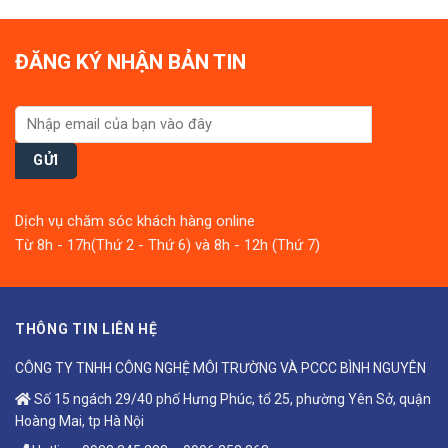
0
0
out
out
of
of
5
5
ĐĂNG KÝ NHẬN BẢN TIN
Dịch vụ chăm sóc khách hàng online
Từ 8h - 17h(Thứ 2 - Thứ 6) và 8h - 12h (Thứ 7)
THÔNG TIN LIÊN HỆ
CÔNG TY TNHH CÔNG NGHỆ MÔI TRƯỜNG VÀ PCCC BÌNH NGUYÊN
Số 15 ngách 29/40 phố Hưng Phúc, tổ 25, phường Yên Sở, quận
Hoàng Mai, tp Hà Nội