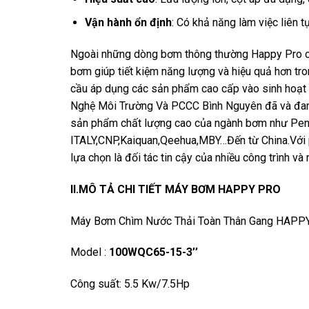
Vận hành ổn định
: Có khả năng làm việc liên t
Ngoài những dòng bơm thông thường Happy Pro cò
bơm giúp tiết kiệm năng lượng và hiệu quả hơn tr
cầu áp dụng các sản phẩm cao cấp vào sinh hoạt
Nghệ Môi Trường Và PCCC Bình Nguyên đã và đang 
sản phẩm chất lượng cao của ngành bơm như Pent
ITALY,CNP,Kaiquan,Qeehua,MBY…Đến từ China.Với 
lựa chọn là đối tác tin cậy của nhiều công trình và 
II.MÔ TẢ CHI TIẾT MÁY BƠM HAPPY PRO
Máy Bơm Chìm Nước Thải Toàn Thân Gang HAPP
Model :
100WQC65-15-3’’
Công suất: 5.5 Kw/7.5Hp