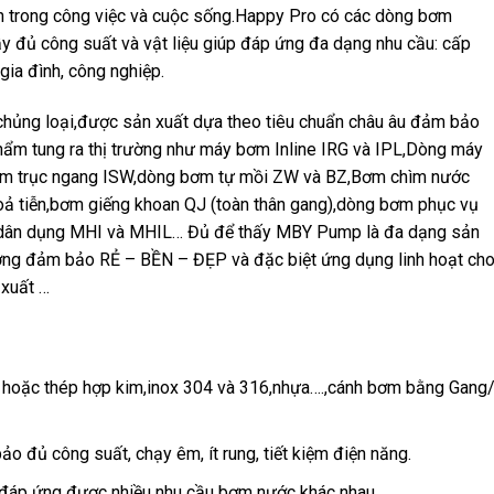
h trong công việc và cuộc sống.Happy Pro có các dòng bơm
y đủ công suất và vật liệu giúp đáp ứng đa dạng nhu cầu: cấp
 gia đình, công nghiệp.
ng loại,được sản xuất dựa theo tiêu chuẩn châu âu đảm bảo
hẩm tung ra thị trường như máy bơm Inline IRG và IPL,Dòng máy
âm trục ngang ISW,dòng bơm tự mồi ZW và BZ,Bơm chìm nước
 tiễn,bơm giếng khoan QJ (toàn thân gang),dòng bơm phục vụ
m dân dụng MHI và MHIL… Đủ để thấy MBY Pump là đa dạng sản
ợng đảm bảo RẺ – BỀN – ĐẸP và đặc biệt ứng dụng linh hoạt ch
 xuất …
g hoặc thép hợp kim,inox 304 và 316,nhựa….,cánh bơm bằng Gang
o đủ công suất, chạy êm, ít rung, tiết kiệm điện năng.
, đáp ứng được nhiều nhu cầu bơm nước khác nhau.