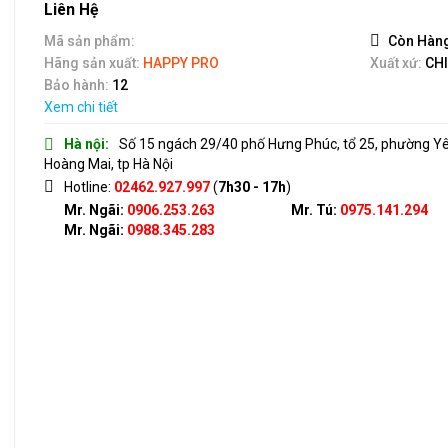
out
Liên Hệ
of
5
Mã sản phẩm:
Còn Hàn
Hãng sản xuất:
HAPPY PRO
Xuất xứ:
CH
Bảo hành:
12
Xem chi tiết
Hà nội:
Số 15 ngách 29/40 phố Hưng Phúc, tổ 25, phường Y
Hoàng Mai, tp Hà Nội
Hotline:
02462.927.997
(
7h30 - 17h
)
Mr. Ngãi:
0906.253.263
Mr. Tú:
0975.141.294
Mr. Ngãi:
0988.345.283