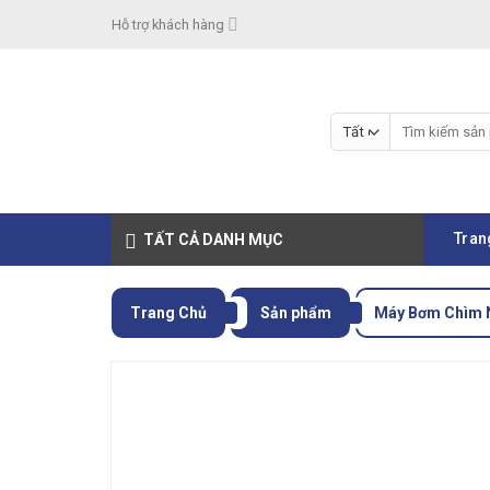
Skip
Hỗ trợ khách hàng
to
content
Tìm
kiếm:
Tran
TẤT CẢ DANH MỤC
Trang Chủ
Sản phẩm
Máy Bơm Chìm 