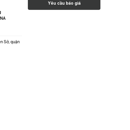
Yêu cầu báo giá
g
INA
ên Sở, quận