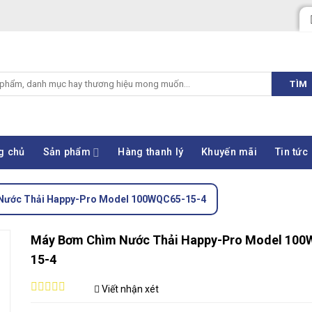
TÌM
g chủ
Sản phẩm
Hàng thanh lý
Khuyến mãi
Tin tức
Nước Thải Happy-Pro Model 100WQC65-15-4
Máy Bơm Chìm Nước Thải Happy-Pro Model 10
15-4
Viết nhận xét
0