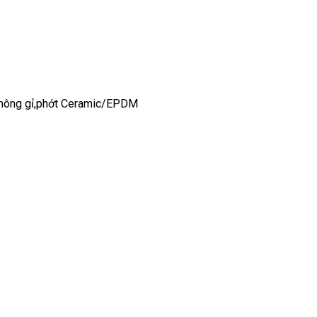
 không gỉ,phớt Ceramic/EPDM