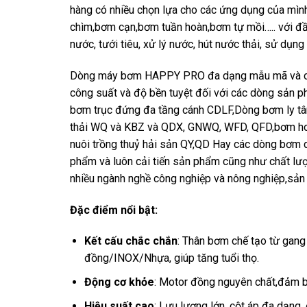
hàng có nhiều chọn lựa cho các ứng dụng của mìn
chìm,bơm cạn,bơm tuần hoàn,bơm tự mồi….. với đầ
nước, tưới tiêu, xử lý nước, hút nước thải, sử dụng
Dòng máy bơm HAPPY PRO đa dạng mẫu mã và chủ
công suất và độ bền tuyệt đối với các dòng sản p
bơm trục đứng đa tầng cánh CDLF,Dòng bơm ly t
thải WQ và KBZ và QDX, GNWQ, WFD, QFD,bơm hoả
nuôi trồng thuỷ hải sản QY,QD Hay các dòng bơ
phẩm và luôn cải tiến sản phẩm cũng như chất lư
nhiều ngành nghề công nghiệp và nông nghiệp,sản
Đặc điểm nổi bật:
Kết cấu chắc chắn
: Thân bơm chế tạo từ gan
đồng/INOX/Nhựa, giúp tăng tuổi thọ.
Động cơ khỏe
: Motor đồng nguyên chất,đảm bả
Hiệu suất cao
: Lưu lượng lớn, cột áp đa dạng