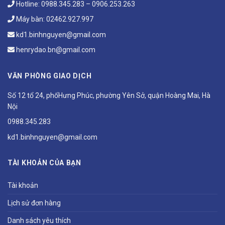
Hotline:
0988.345.283
–
0906.253.263
Máy bàn:
02462.927.997
kd1.binhnguyen@gmail.com
henrydao.bn@gmail.com
VĂN PHÒNG GIAO DỊCH
Số 12 tổ 24, phốHưng Phúc, phường Yên Sở, quận Hoàng Mai, Hà
Nội
0988.345.283
kd1.binhnguyen@gmail.com
TÀI KHOẢN CỦA BẠN
Tài khoản
Lịch sử đơn hàng
Danh sách yêu thích