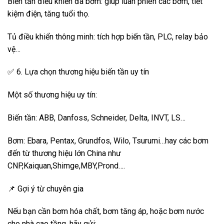
Biến tần điều khiển đa bơm: giúp luân phiên các bơm, tiết
kiệm điện, tăng tuổi thọ.
Tủ điều khiển thông minh: tích hợp biến tần, PLC, relay bảo
vệ…
✅ 6. Lựa chọn thương hiệu biến tần uy tín
Một số thương hiệu uy tín:
Biến tần: ABB, Danfoss, Schneider, Delta, INVT, LS…
Bơm: Ebara, Pentax, Grundfos, Wilo, Tsurumi…hay các bơm
đến từ thương hiệu lớn China như
CNP,Kaiquan,Shimge,MBY,Prond….
📌 Gợi ý từ chuyên gia
Nếu bạn cần bơm hóa chất, bơm tăng áp, hoặc bơm nước
cho nhà cao tầng, hãy gửi: