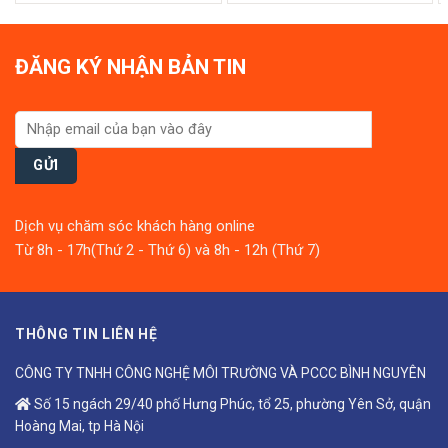
0
0
out
out
of
of
5
5
ĐĂNG KÝ NHẬN BẢN TIN
Dịch vụ chăm sóc khách hàng online
Từ 8h - 17h(Thứ 2 - Thứ 6) và 8h - 12h (Thứ 7)
THÔNG TIN LIÊN HỆ
CÔNG TY TNHH CÔNG NGHỆ MÔI TRƯỜNG VÀ PCCC BÌNH NGUYÊN
Số 15 ngách 29/40 phố Hưng Phúc, tổ 25, phường Yên Sở, quận
Hoàng Mai, tp Hà Nội