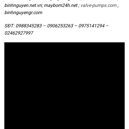
binhnguyen.net.vn; maybom24h.net ;
valve-pumps.com
,
binhnguyengr.com
SĐT: 0988345283 – 0906253263 – 0975141294 –
02462927997