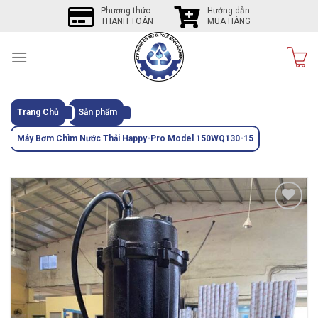
Skip
Phương thức
Hướng dẫn
THANH TOÁN
MUA HÀNG
to
content
Trang Chủ
Sản phẩm
Máy Bơm Chìm Nước Thải Happy-Pro Model 150WQ130-15
Tôi
thích
sản
phẩm
này