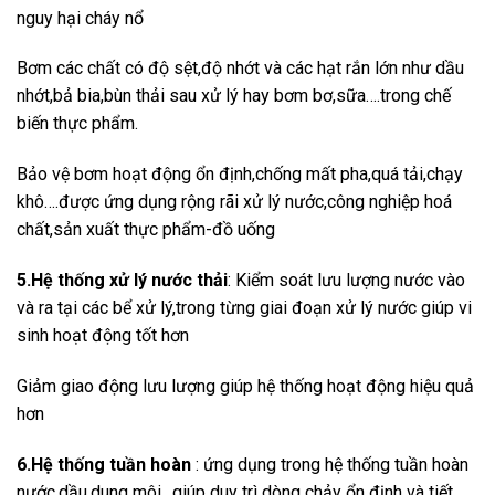
nguy hại cháy nổ
Bơm các chất có độ sệt,độ nhớt và các hạt rắn lớn như dầu
nhớt,bả bia,bùn thải sau xử lý hay bơm bơ,sữa….trong chế
biến thực phẩm.
Bảo vệ bơm hoạt động ổn định,chống mất pha,quá tải,chạy
khô….được ứng dụng rộng rãi xử lý nước,công nghiệp hoá
chất,sản xuất thực phẩm-đồ uống
5.Hệ thống xử lý nước thải
: Kiểm soát lưu lượng nước vào
và ra tại các bể xử lý,trong từng giai đoạn xử lý nước giúp vi
sinh hoạt động tốt hơn
Giảm giao động lưu lượng giúp hệ thống hoạt động hiệu quả
hơn
6.Hệ thống tuần hoàn
: ứng dụng trong hệ thống tuần hoàn
nước,dầu,dung môi…giúp duy trì dòng chảy ổn định và tiết