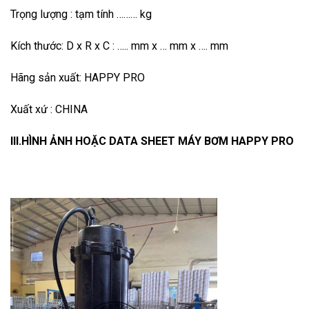
Trọng lượng : tạm tính ……… kg
Kích thước: D x R x C : ….. mm x … mm x …. mm
Hãng sản xuất: HAPPY PRO
Xuất xứ : CHINA
III.HÌNH ẢNH HOẶC DATA SHEET MÁY BƠM HAPPY PRO