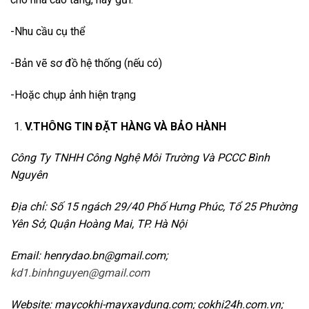
-Nhu cầu cụ thể
-Bản vẽ sơ đồ hệ thống (nếu có)
-Hoặc chụp ảnh hiện trạng
V.THÔNG TIN ĐẶT HÀNG VÀ BẢO HÀNH
Công Ty TNHH Công Nghệ Môi Trường Và PCCC Bình
Nguyên
Địa chỉ: Số 15 ngách 29/40 Phố Hưng Phúc, Tổ 25 Phường
Yên Sở, Quận Hoàng Mai, TP. Hà Nội
Email: henrydao.bn@gmail.com;
kd1.binhnguyen@gmail.com
Website: maycokhi-mayxaydung.com; cokhi24h.com.vn;