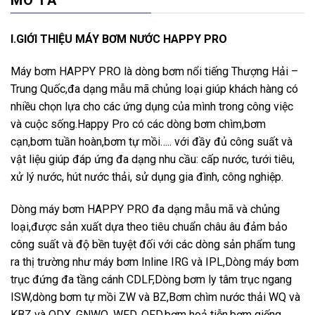
MÔ TẢ
I.GIỚI THIỆU MÁY BƠM NƯỚC HAPPY PRO
Máy bơm HAPPY PRO là dòng bơm nổi tiếng Thượng Hải –
Trung Quốc,đa dạng mẫu mã chủng loại giúp khách hàng có
nhiều chọn lựa cho các ứng dụng của mình trong công việc
và cuộc sống.Happy Pro có các dòng bơm chìm,bơm
cạn,bơm tuần hoàn,bơm tự mồi….. với đầy đủ công suất và
vật liệu giúp đáp ứng đa dạng nhu cầu: cấp nước, tưới tiêu,
xử lý nước, hút nước thải, sử dụng gia đình, công nghiệp.
Dòng máy bơm HAPPY PRO đa dạng mẫu mã và chủng
loại,được sản xuất dựa theo tiêu chuẩn châu âu đảm bảo
công suất và độ bền tuyệt đối với các dòng sản phẩm tung
ra thị trường như máy bơm Inline IRG và IPL,Dòng máy bơm
trục đứng đa tầng cánh CDLF,Dòng bơm ly tâm trục ngang
ISW,dòng bơm tự mồi ZW và BZ,Bơm chìm nước thải WQ và
KBZ và QDX, GNWQ, WFD, QFD,bơm hoả tiễn,bơm giếng