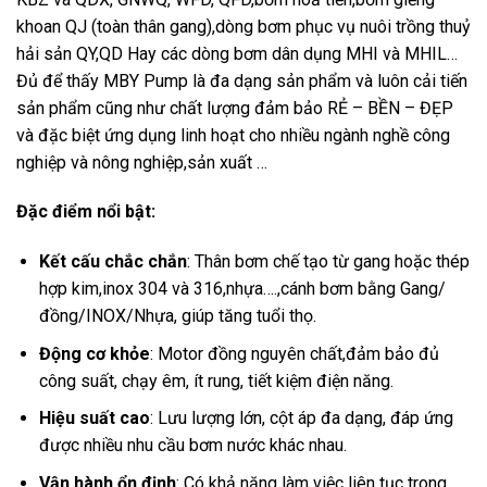
khoan QJ (toàn thân gang),dòng bơm phục vụ nuôi trồng thuỷ
hải sản QY,QD Hay các dòng bơm dân dụng MHI và MHIL…
Đủ để thấy MBY Pump là đa dạng sản phẩm và luôn cải tiến
sản phẩm cũng như chất lượng đảm bảo RẺ – BỀN – ĐẸP
và đặc biệt ứng dụng linh hoạt cho nhiều ngành nghề công
nghiệp và nông nghiệp,sản xuất …
Đặc điểm nổi bật:
Kết cấu chắc chắn
: Thân bơm chế tạo từ gang hoặc thép
hợp kim,inox 304 và 316,nhựa….,cánh bơm bằng Gang/
đồng/INOX/Nhựa, giúp tăng tuổi thọ.
Động cơ khỏe
: Motor đồng nguyên chất,đảm bảo đủ
công suất, chạy êm, ít rung, tiết kiệm điện năng.
Hiệu suất cao
: Lưu lượng lớn, cột áp đa dạng, đáp ứng
được nhiều nhu cầu bơm nước khác nhau.
Vận hành ổn định
: Có khả năng làm việc liên tục trong