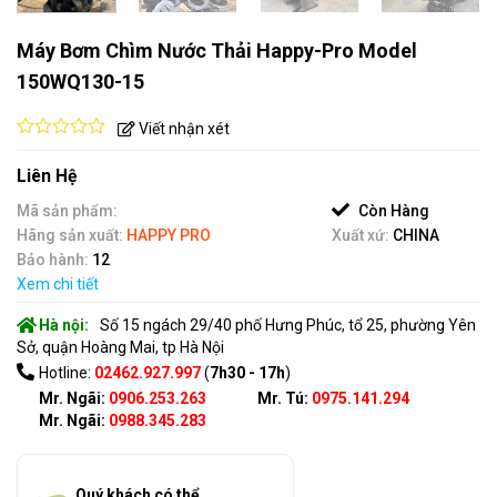
Máy Bơm Chìm Nước Thải Happy-Pro Model
150WQ130-15
Viết nhận xét
0
out
Liên Hệ
of
5
Mã sản phẩm:
Còn Hàng
Hãng sản xuất:
HAPPY PRO
Xuất xứ:
CHINA
Bảo hành:
12
Xem chi tiết
Hà nội:
Số 15 ngách 29/40 phố Hưng Phúc, tổ 25, phường Yên
Sở, quận Hoàng Mai, tp Hà Nội
Hotline:
02462.927.997
(
7h30 - 17h
)
Mr. Ngãi:
0906.253.263
Mr. Tú:
0975.141.294
Mr. Ngãi:
0988.345.283
Quý khách có thể