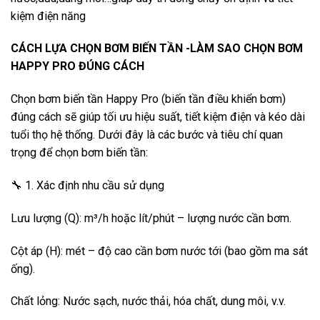
kiệm điện năng
CÁCH LỰA CHỌN BƠM BIẾN TẦN -LÀM SAO CHỌN BƠM
HAPPY PRO ĐÚNG CÁCH
Chọn bơm biến tần Happy Pro (biến tần điều khiển bơm)
đúng cách sẽ giúp tối ưu hiệu suất, tiết kiệm điện và kéo dài
tuổi thọ hệ thống. Dưới đây là các bước và tiêu chí quan
trọng để chọn bơm biến tần:
🔧 1. Xác định nhu cầu sử dụng
Lưu lượng (Q): m³/h hoặc lít/phút – lượng nước cần bơm.
Cột áp (H): mét – độ cao cần bơm nước tới (bao gồm ma sát
ống).
Chất lỏng: Nước sạch, nước thải, hóa chất, dung môi, v.v.