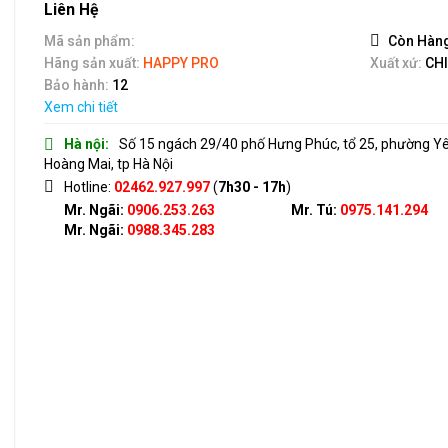
out
Liên Hệ
of
5
Mã sản phẩm:
Còn Hàn
Hãng sản xuất:
HAPPY PRO
Xuất xứ:
CH
Bảo hành:
12
Xem chi tiết
Hà nội:
Số 15 ngách 29/40 phố Hưng Phúc, tổ 25, phường Y
Hoàng Mai, tp Hà Nội
Hotline:
02462.927.997
(
7h30 - 17h
)
Mr. Ngãi:
0906.253.263
Mr. Tú:
0975.141.294
Mr. Ngãi:
0988.345.283