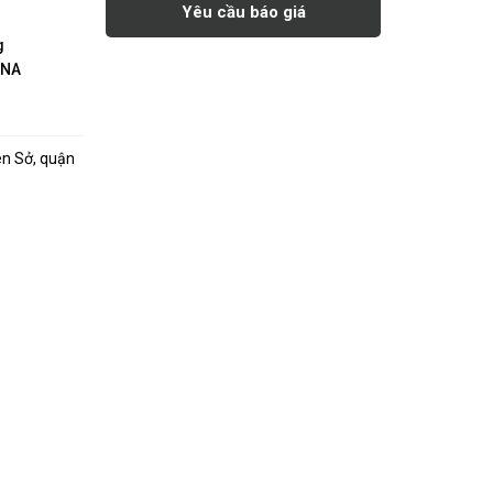
Yêu cầu báo giá
g
INA
ên Sở, quận