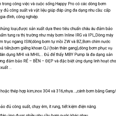
h trong công việc và cuộc sống.Happy Pro có các dòng bơm
y đủ công suất và vật liệu giúp đáp ứng đa dạng nhu cầu: cấp
 gia đình, công nghiệp.
ng loại,được sản xuất dựa theo tiêu chuẩn châu âu đảm bảo
hẩm tung ra thị trường như máy bơm Inline IRG và IPL,Dòng máy
âm trục ngang ISW,dòng bơm tự mồi ZW và BZ,Bơm chìm nước
 tiễn,bơm giếng khoan QJ (toàn thân gang),dòng bơm phục vụ
m dân dụng MHI và MHIL… Đủ để thấy MBY Pump là đa dạng sản
ợng đảm bảo RẺ – BỀN – ĐẸP và đặc biệt ứng dụng linh hoạt ch
 xuất …
g hoặc thép hợp kim,inox 304 và 316,nhựa….,cánh bơm bằng Gang
o đủ công suất, chạy êm, ít rung, tiết kiệm điện năng.
, đáp ứng được nhiều nhu cầu bơm nước khác nhau.