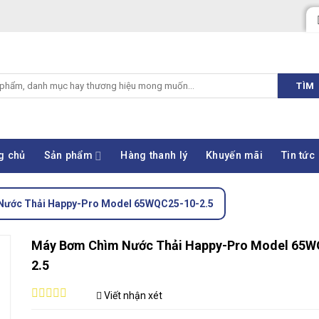
TÌM
g chủ
Sản phẩm
Hàng thanh lý
Khuyến mãi
Tin tức
Nước Thải Happy-Pro Model 65WQC25-10-2.5
Máy Bơm Chìm Nước Thải Happy-Pro Model 65W
2.5
Viết nhận xét
0