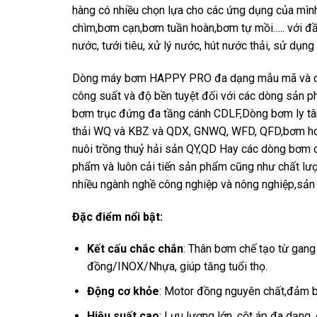
hàng có nhiều chọn lựa cho các ứng dụng của mìn
chìm,bơm cạn,bơm tuần hoàn,bơm tự mồi….. với đầ
nước, tưới tiêu, xử lý nước, hút nước thải, sử dụng
Dòng máy bơm HAPPY PRO đa dạng mẫu mã và chủ
công suất và độ bền tuyệt đối với các dòng sản p
bơm trục đứng đa tầng cánh CDLF,Dòng bơm ly t
thải WQ và KBZ và QDX, GNWQ, WFD, QFD,bơm hoả
nuôi trồng thuỷ hải sản QY,QD Hay các dòng bơ
phẩm và luôn cải tiến sản phẩm cũng như chất lư
nhiều ngành nghề công nghiệp và nông nghiệp,sản
Đặc điểm nổi bật:
Kết cấu chắc chắn
: Thân bơm chế tạo từ gan
đồng/INOX/Nhựa, giúp tăng tuổi thọ.
Động cơ khỏe
: Motor đồng nguyên chất,đảm bả
Hiệu suất cao
: Lưu lượng lớn, cột áp đa dạng