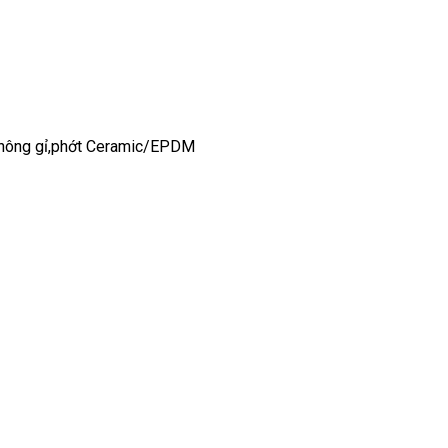
 không gỉ,phớt Ceramic/EPDM