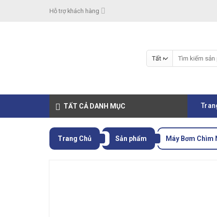
Skip
Hỗ trợ khách hàng
to
content
Tìm
kiếm:
Tran
TẤT CẢ DANH MỤC
Trang Chủ
Sản phẩm
Máy Bơm Chìm 