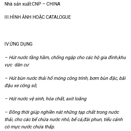
Nhà sản xuất:CNP – CHINA
III.HÌNH ẢNH HOẶC CATALOGUE
IV:ỨNG DỤNG
– Hút nước tầng hầm, chống ngập cho các hộ gia đình,khu
vực dân cư
– Hút bùn nước thải hố móng công trình, bơm bùn đặc, bãi
đậu xe công sở,
– Hút nước vệ sinh, hóa chất, axit loãng
– Đồng thời giúp nghiền nát những tạp chất trong nước
thải, cho các bể chứa nước nhỏ, bể cá,đài phun, tiểu cảnh
có mực nước chứa thấp.