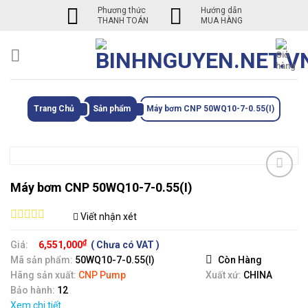
Skip
Phương thức
Hướng dẫn
THANH TOÁN
MUA HÀNG
to
content
Trang Chủ
Sản phẩm
Máy bơm CNP 50WQ10-7-0.55(I)
Máy bơm CNP 50WQ10-7-0.55(I)
Viết nhận xét
0
out
₫
Giá:
6,551,000
( Chưa có VAT )
of
Mã sản phẩm:
50WQ10-7-0.55(I)
Còn Hàng
5
Hãng sản xuất:
CNP Pump
Xuất xứ:
CHINA
Bảo hành:
12
Xem chi tiết