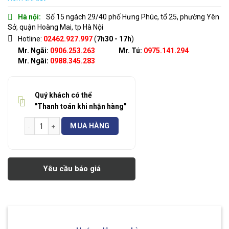
Hà nội:
Số 15 ngách 29/40 phố Hưng Phúc, tổ 25, phường Yên
Sở, quận Hoàng Mai, tp Hà Nội
Hotline:
02462.927.997
(
7h30 - 17h
)
Mr. Ngãi:
0906.253.263
Mr. Tú:
0975.141.294
Mr. Ngãi:
0988.345.283
Quý khách có thể
"Thanh toán khi nhận hàng"
Máy bơm CNP 50WQ10-7-0.55(I) số lượng
MUA HÀNG
Yêu cầu báo giá