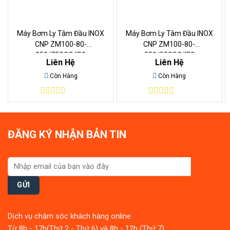
Máy Bơm Ly Tâm Đầu INOX
Máy Bơm Ly Tâm Đầu INOX
CNP ZM100-80-
CNP ZM100-80-
250/75SSC/IE3
250/55SSC/IE3
Liên Hệ
Liên Hệ
Còn Hàng
Còn Hàng
0
0
out
out
of
of
5
5
ĐĂNG KÝ NHẬN BẢN TIN
Dịch vụ chăm sóc khách hàng online
Từ 8h - 17h(Thứ 2 - Thứ 6) và 8h - 12h (Thứ 7)