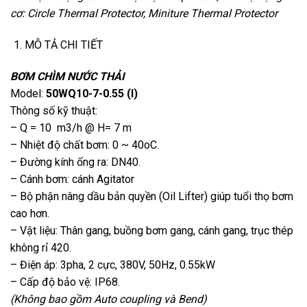
cơ: Circle Thermal Protector, Miniture Thermal Protector
MÔ TẢ CHI TIẾT
BƠM CHÌM NƯỚC THẢI
Model:
50WQ10-7-0.55 (I)
Thông số kỹ thuật:
– Q = 10 m3/h @ H= 7 m
– Nhiệt độ chất bơm: 0 ~ 40oC.
– Đường kính ống ra: DN40.
– Cánh bơm: cánh Agitator
– Bộ phận nâng dầu bản quyền (Oil Lifter) giúp tuổi thọ bơm
cao hơn.
– Vật liệu: Thân gang, buồng bơm gang, cánh gang, trục thép
không rỉ 420.
– Điện áp: 3pha, 2 cực, 380V, 50Hz, 0.55kW
– Cấp độ bảo vệ: IP68.
(Không bao gồm Auto coupling và Bend)