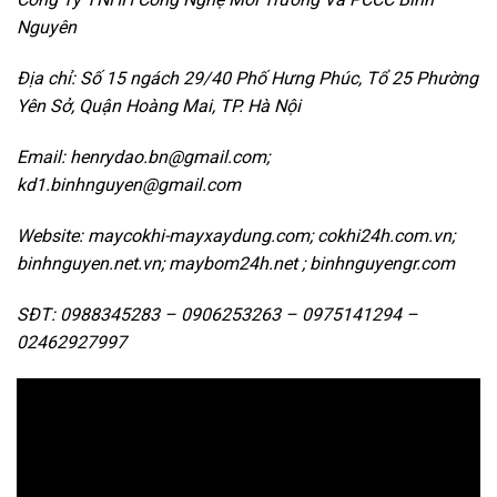
Nguyên
Địa chỉ: Số 15 ngách 29/40 Phố Hưng Phúc, Tổ 25 Phường
Yên Sở, Quận Hoàng Mai, TP. Hà Nội
Email: henrydao.bn@gmail.com;
kd1.binhnguyen@gmail.com
Website: maycokhi-mayxaydung.com; cokhi24h.com.vn;
binhnguyen.net.vn; maybom24h.net ; binhnguyengr.com
SĐT: 0988345283 – 0906253263 – 0975141294 –
02462927997