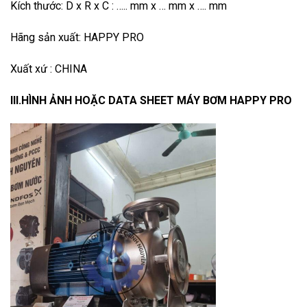
Kích thước: D x R x C : ….. mm x … mm x …. mm
Hãng sản xuất: HAPPY PRO
Xuất xứ : CHINA
III.HÌNH ẢNH HOẶC DATA SHEET MÁY BƠM HAPPY PRO