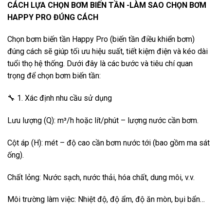
CÁCH LỰA CHỌN BƠM BIẾN TẦN -LÀM SAO CHỌN BƠM
HAPPY PRO ĐÚNG CÁCH
Chọn bơm biến tần Happy Pro (biến tần điều khiển bơm)
đúng cách sẽ giúp tối ưu hiệu suất, tiết kiệm điện và kéo dài
tuổi thọ hệ thống. Dưới đây là các bước và tiêu chí quan
trọng để chọn bơm biến tần:
🔧 1. Xác định nhu cầu sử dụng
Lưu lượng (Q): m³/h hoặc lít/phút – lượng nước cần bơm.
Cột áp (H): mét – độ cao cần bơm nước tới (bao gồm ma sát
ống).
Chất lỏng: Nước sạch, nước thải, hóa chất, dung môi, v.v.
Môi trường làm việc: Nhiệt độ, độ ẩm, độ ăn mòn, bụi bẩn…