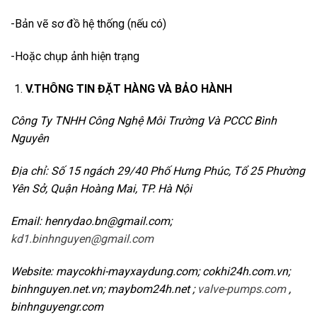
-Bản vẽ sơ đồ hệ thống (nếu có)
-Hoặc chụp ảnh hiện trạng
V.THÔNG TIN ĐẶT HÀNG VÀ BẢO HÀNH
Công Ty TNHH Công Nghệ Môi Trường Và PCCC Bình
Nguyên
Địa chỉ: Số 15 ngách 29/40 Phố Hưng Phúc, Tổ 25 Phường
Yên Sở, Quận Hoàng Mai, TP. Hà Nội
Email: henrydao.bn@gmail.com;
kd1.binhnguyen@gmail.com
Website: maycokhi-mayxaydung.com; cokhi24h.com.vn;
binhnguyen.net.vn; maybom24h.net ;
valve-pumps.com
,
binhnguyengr.com