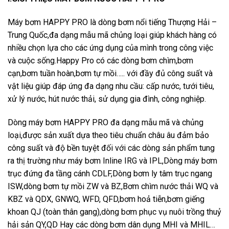
Máy bơm HAPPY PRO là dòng bơm nổi tiếng Thượng Hải –
Trung Quốc,đa dạng mẫu mã chủng loại giúp khách hàng có
nhiều chọn lựa cho các ứng dụng của mình trong công việc
và cuộc sống.Happy Pro có các dòng bơm chìm,bơm
cạn,bơm tuần hoàn,bơm tự mồi….. với đầy đủ công suất và
vật liệu giúp đáp ứng đa dạng nhu cầu: cấp nước, tưới tiêu,
xử lý nước, hút nước thải, sử dụng gia đình, công nghiệp.
Dòng máy bơm HAPPY PRO đa dạng mẫu mã và chủng
loại,được sản xuất dựa theo tiêu chuẩn châu âu đảm bảo
công suất và độ bền tuyệt đối với các dòng sản phẩm tung
ra thị trường như máy bơm Inline IRG và IPL,Dòng máy bơm
trục đứng đa tầng cánh CDLF,Dòng bơm ly tâm trục ngang
ISW,dòng bơm tự mồi ZW và BZ,Bơm chìm nước thải WQ và
KBZ và QDX, GNWQ, WFD, QFD,bơm hoả tiễn,bơm giếng
khoan QJ (toàn thân gang),dòng bơm phục vụ nuôi trồng thuỷ
hải sản QY,QD Hay các dòng bơm dân dụng MHI và MHIL…