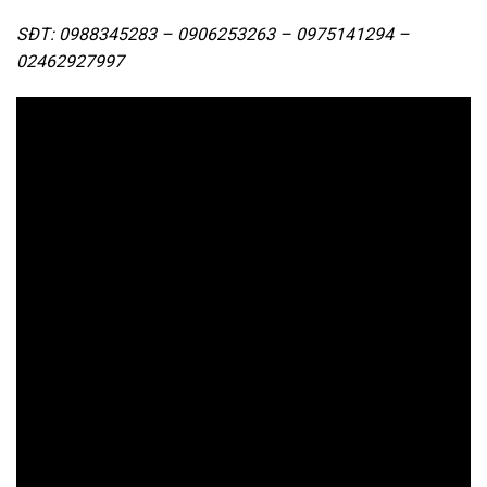
SĐT: 0988345283 – 0906253263 – 0975141294 –
02462927997