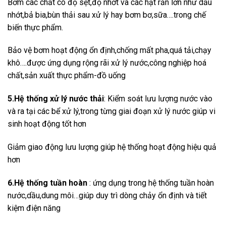
Bơm các chất có độ sệt,độ nhớt và các hạt rắn lớn như dầu
nhớt,bả bia,bùn thải sau xử lý hay bơm bơ,sữa….trong chế
biến thực phẩm.
Bảo vệ bơm hoạt động ổn định,chống mất pha,quá tải,chạy
khô….được ứng dụng rộng rãi xử lý nước,công nghiệp hoá
chất,sản xuất thực phẩm-đồ uống
5.Hệ thống xử lý nước thải
: Kiểm soát lưu lượng nước vào
và ra tại các bể xử lý,trong từng giai đoạn xử lý nước giúp vi
sinh hoạt động tốt hơn
Giảm giao động lưu lượng giúp hệ thống hoạt động hiệu quả
hơn
6.Hệ thống tuần hoàn
: ứng dụng trong hệ thống tuần hoàn
nước,dầu,dung môi…giúp duy trì dòng chảy ổn định và tiết
kiệm điện năng