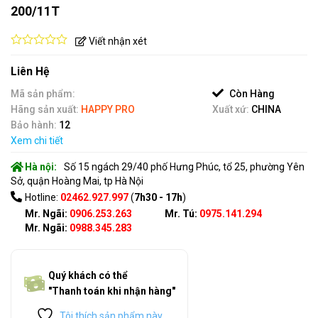
200/11T
Viết nhận xét
0
out
Liên Hệ
of
5
Mã sản phẩm:
Còn Hàng
Hãng sản xuất:
HAPPY PRO
Xuất xứ:
CHINA
Bảo hành:
12
Xem chi tiết
Hà nội:
Số 15 ngách 29/40 phố Hưng Phúc, tổ 25, phường Yên
Sở, quận Hoàng Mai, tp Hà Nội
Hotline:
02462.927.997
(
7h30 - 17h
)
Mr. Ngãi:
0906.253.263
Mr. Tú:
0975.141.294
Mr. Ngãi:
0988.345.283
Quý khách có thể
"Thanh toán khi nhận hàng"
Tôi thích sản phẩm này