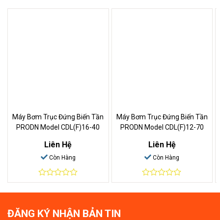
Máy Bơm Trục Đứng Biến Tần
Máy Bơm Trục Đứng Biến Tần
PRODN Model CDL(F)16-40
PRODN Model CDL(F)12-70
Liên Hệ
Liên Hệ
Còn Hàng
Còn Hàng
0
0
out
out
of
of
5
5
ĐĂNG KÝ NHẬN BẢN TIN