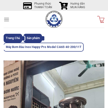
Skip
Phương thức
Hướng dẫn
THANH TOÁN
MUA HÀNG
to
content
Trang Chủ
Sản phẩm
Máy Bơm Đầu Inox Happy-Pro Model CA65-40-200/11T
Tôi
thích
sản
phẩm
này