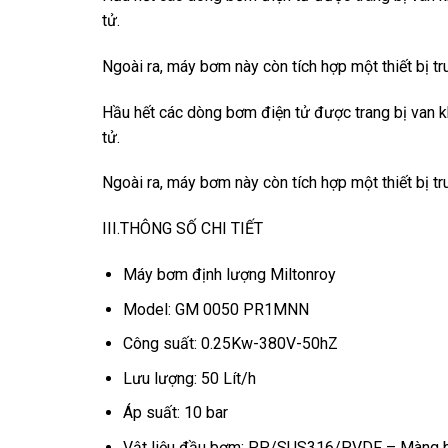
tử.
Ngoài ra, máy bơm này còn tích hợp một thiết bị 
Hầu hết các dòng bơm điện tử được trang bị van kh
tử.
Ngoài ra, máy bơm này còn tích hợp một thiết bị 
III.THÔNG SỐ CHI TIẾT
Máy bơm định lượng Miltonroy
Model: GM 0050 PR1MNN
Công suất: 0.25Kw-380V-50hZ
Lưu lượng: 50 Lít/h
Áp suất: 10 bar
Vật liệu đầu bơm: PP/SUS316/PVDF – Màng 