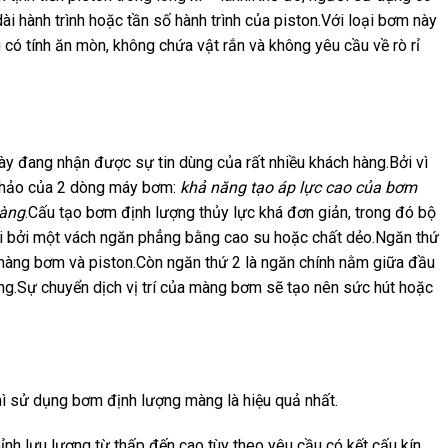
ài hành trình hoặc tần số hành trình của piston.Với loại bơm này
 có tính ăn mòn, không chứa vật rắn và không yêu cầu về rò rỉ
y đang nhận được sự tin dùng của rất nhiều khách hàng.Bởi vì
n hảo của 2 dòng máy bơm:
khả năng tạo áp lực cao của bơm
màng
.Cấu tạo bơm định lượng thủy lực khá đơn giản, trong đó bộ
i bởi một vách ngăn phẳng bằng cao su hoặc chất dẻo.Ngăn thứ
màng bơm và piston.Còn ngăn thứ 2 là ngăn chính nằm giữa đầu
Sự chuyển dịch vị trí của màng bơm sẽ tạo nên sức hút hoặc
hì sử dụng bơm định lượng màng là hiệu quả nhất.
h lưu lượng từ thấp đến cao tùy theo yêu cầu có kết cấu kín,