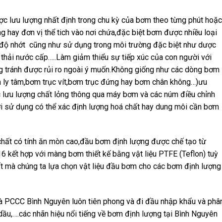
ợc lưu lượng nhất định trong chu kỳ của bơm theo từng phút hoặc
 hay đơn vị thể tich vào nơi chứa,đặc biệt bơm được nhiều loại
ó độ nhớt cũng như sử dụng trong môi trường đặc biệt như dược
 thải nước cấp…..Làm giảm thiểu sự tiếp xúc của con người với
ng tránh được rủi ro ngoài ý muốn.Không giống như các dòng bơm
m ly tâm,bơm trục vít,bơm trục đứng hay bơm chân không…)ưu
 lưu lượng chất lỏng thông qua máy bơm và các núm điều chỉnh
i sử dụng có thể xác định lượng hoá chất hay dung môi cần bơm
hất có tính ăn mòn cao,đầu bơm định lượng được chế tạo từ
kết hợp với màng bơm thiết kế bằng vật liệu PTFE (Teflon) tuỳ
t mà chúng ta lựa chọn vật liệu đầu bơm cho các bơm định lượng
 PCCC Bình Nguyên luôn tiên phong và đi đầu nhập khẩu và phâ
ầu,….các nhãn hiệu nổi tiếng về bơm định lượng tại Bình Nguyên