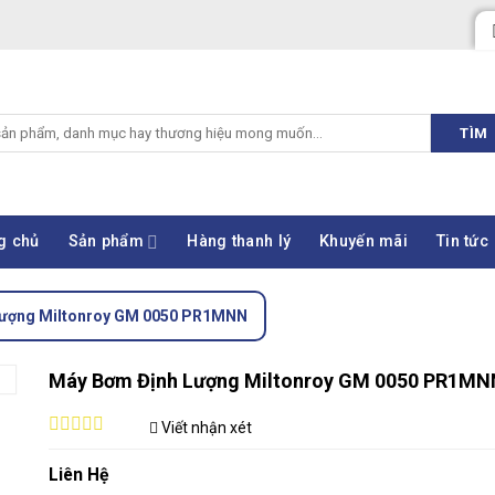
TÌM
g chủ
Sản phẩm
Hàng thanh lý
Khuyến mãi
Tin tức
Lượng Miltonroy GM 0050 PR1MNN
Máy Bơm Định Lượng Miltonroy GM 0050 PR1MN
Viết nhận xét
0
out
Liên Hệ
of