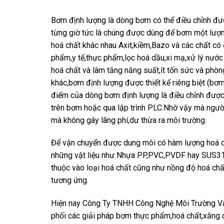
Bơm định lượng là dòng bơm có thể điều chỉnh đư
từng giờ tức là chúng được dùng để bơm một lượng
hoá chất khác nhau Axit,kiềm,Bazo và các chất c
phẩm,y tế,thực phẩm,lọc hoá dầu,xi mạ,xử lý nước
hoá chất và làm tăng năng suất,ít tốn sức và phò
khác,bơm định lượng được thiết kế riêng biệt (bơ
điểm của dòng bơm định lượng là điều chỉnh được
trên bơm hoặc qua lập trình PLC.Nhờ vậy mà ngườ
mà không gây lãng phí,dư thừa ra môi trường.
Để vận chuyển được dung môi có hàm lượng hoá c
những vật liệu như Nhựa PP,PVC,PVDF hay SUS316 
thuộc vào loại hoá chất cũng như nồng độ hoá chấ
tương ứng.
Hiện nay Công Ty TNHH Công Nghệ Môi Trường Và
phối các giải pháp bơm thực phẩm,hoá chất,xăng d