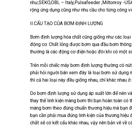
như,SEKO,OBL – Italy,Pulsafeeder ,Miltonroy -U
rộng ứng dụng cũng như nhu cầu cho từng công vi
II.CẤU TẠO CỦA BƠM ĐỊNH LƯỢNG
Bơm định lượng hóa chất cũng giống như các loại
động cơ. Chất lỏng được bơm qua đầu bơm thông 
thường là các động cơ điện hoặc đôi khi có một 
Trên mỗi chiếc máy bơm định lượng thường có nút
phải hỏi người bán xem đây là loại bơm sử dụng m
thì cả hai loại này đều giống nhau, chỉ khác nhau 
Do bơm định lượng sử dụng áp suất lớn để nén và b
thay thế linh kiện màng bơm thì bạn hoàn toàn có 
màng bơm theo đúng chuẩn thương hiệu mà bạn đã
bạn cần phải mua đúng linh kiện của thương hiệu 
chất sẽ có kết cấu khác nhau, vậy nên bản vẽ về 