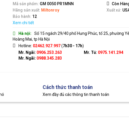
5
Mã sản phẩm:
GM 0050 PR1MNN
Còn Hàn
Hãng sản xuất:
Miltonroy
Xuất xứ:
US
Bảo hành:
12
Xem chi tiết
Hà nội:
Số 15 ngách 29/40 phố Hưng Phúc, tổ 25, phường Y
Hoàng Mai, tp Hà Nội
Hotline:
02462.927.997
(
7h30 - 17h
)
Mr. Ngãi:
0906.253.263
Mr. Tú:
0975.141.294
Mr. Ngãi:
0988.345.283
Cách thức thanh toán
khó
Xem đầy đủ các thông tin thanh toán