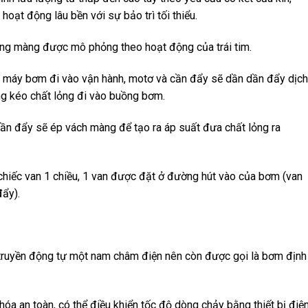
oạt động lâu bền với sự bảo trì tối thiểu.
ợng màng được mô phỏng theo hoạt động của trái tim.
i máy bơm đi vào vận hành, motơ và cần đẩy sẽ dần dần đẩy dịch
ng kéo chất lỏng đi vào buồng bơm.
ần đẩy sẽ ép vách màng để tạo ra áp suất đưa chất lỏng ra
chiếc van 1 chiều, 1 van được đặt ở đường hút vào của bơm (van
đẩy).
truyền động tự một nam châm điện nên còn được gọi là bơm định
óa an toàn, có thể điều khiển tốc độ dòng chảy bằng thiết bị điệ