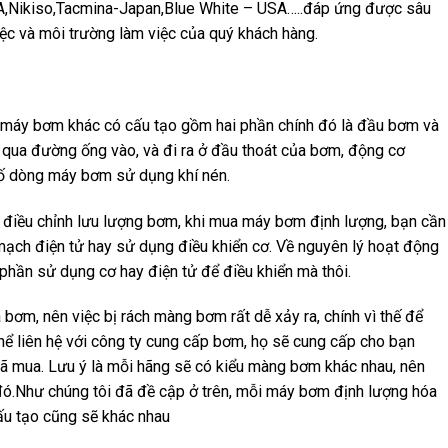
SA,Nikiso,Tacmina-Japan,Blue White – USA…..đáp ứng được sâu
ệc và môi trường làm việc của quý khách hàng.
 máy bơm khác có cấu tạo gồm hai phần chính đó là đầu bơm và
qua đường ống vào, và đi ra ở đầu thoát của bơm, động cơ
số dòng máy bơm sử dụng khí nén.
 điều chỉnh lưu lượng bơm, khi mua máy bơm định lượng, bạn cần
ạch điện tử hay sử dụng điều khiển cơ. Về nguyên lý hoạt động
ở phần sử dụng cơ hay điện tử để điều khiển mà thôi.
ơm, nên việc bị rách màng bơm rất dễ xảy ra, chính vì thế để
thể liên hệ với công ty cung cấp bơm, họ sẽ cung cấp cho bạn
 mua. Lưu ý là mỗi hãng sẽ có kiểu màng bơm khác nhau, nên
đó.Như chúng tôi đã đề cập ở trên, mỗi máy bơm định lượng hóa
cấu tạo cũng sẽ khác nhau