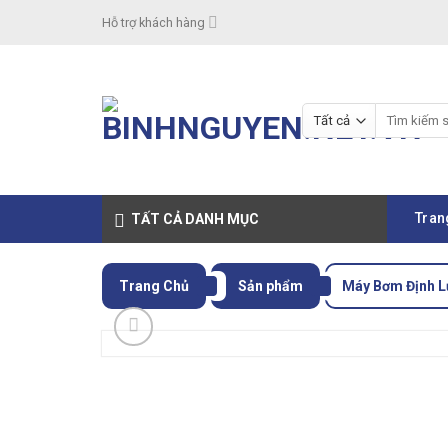
Skip
Hỗ trợ khách hàng
to
content
Tìm
kiếm:
Tran
TẤT CẢ DANH MỤC
Trang Chủ
Sản phẩm
Máy Bơm Định 