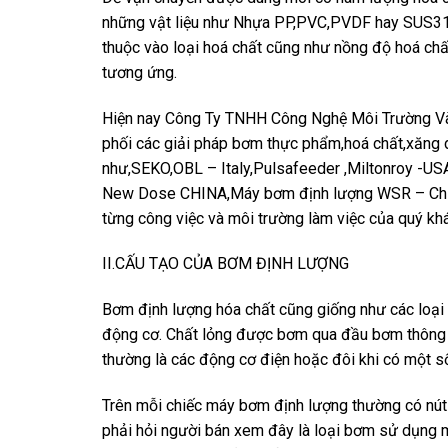
những vật liệu như Nhựa PP,PVC,PVDF hay SUS316 
thuộc vào loại hoá chất cũng như nồng độ hoá chấ
tương ứng.
Hiện nay Công Ty TNHH Công Nghệ Môi Trường Và
phối các giải pháp bơm thực phẩm,hoá chất,xăng d
như,SEKO,OBL – Italy,Pulsafeeder ,Miltonroy -U
New Dose CHINA,Máy bơm định lượng WSR – Chin
từng công việc và môi trường làm việc của quý kh
II.CẤU TẠO CỦA BƠM ĐỊNH LƯỢNG
Bơm định lượng hóa chất cũng giống như các loại
động cơ. Chất lỏng được bơm qua đầu bơm thông 
thường là các động cơ điện hoặc đôi khi có một 
Trên mỗi chiếc máy bơm định lượng thường có nút
phải hỏi người bán xem đây là loại bơm sử dụng m