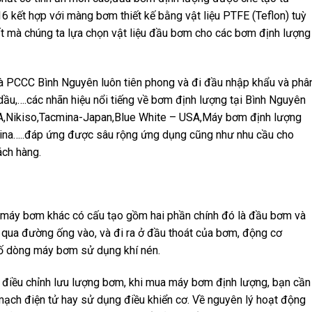
kết hợp với màng bơm thiết kế bằng vật liệu PTFE (Teflon) tuỳ
t mà chúng ta lựa chọn vật liệu đầu bơm cho các bơm định lượng
 PCCC Bình Nguyên luôn tiên phong và đi đầu nhập khẩu và phâ
ầu,….các nhãn hiệu nổi tiếng về bơm định lượng tại Bình Nguyên
SA,Nikiso,Tacmina-Japan,Blue White – USA,Máy bơm định lượng
a…..đáp ứng được sâu rộng ứng dụng cũng như nhu cầu cho
ách hàng.
 máy bơm khác có cấu tạo gồm hai phần chính đó là đầu bơm và
qua đường ống vào, và đi ra ở đầu thoát của bơm, động cơ
số dòng máy bơm sử dụng khí nén.
 điều chỉnh lưu lượng bơm, khi mua máy bơm định lượng, bạn cần
ạch điện tử hay sử dụng điều khiển cơ. Về nguyên lý hoạt động