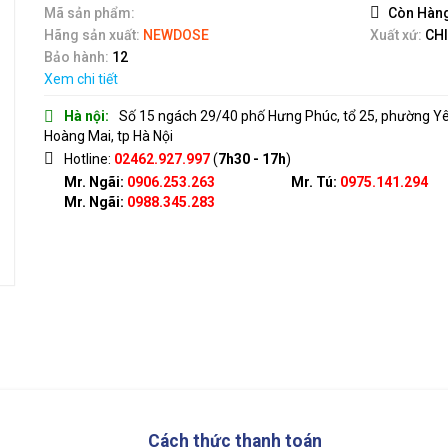
5
Mã sản phẩm:
Còn Hàn
Hãng sản xuất:
NEWDOSE
Xuất xứ:
CH
Bảo hành:
12
Xem chi tiết
Hà nội:
Số 15 ngách 29/40 phố Hưng Phúc, tổ 25, phường Y
Hoàng Mai, tp Hà Nội
Hotline:
02462.927.997
(
7h30 - 17h
)
Mr. Ngãi:
0906.253.263
Mr. Tú:
0975.141.294
Mr. Ngãi:
0988.345.283
Cách thức thanh toán