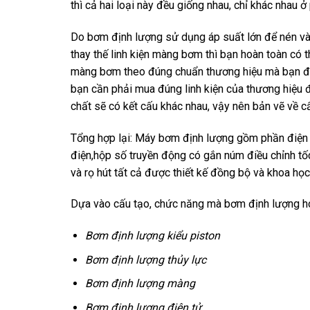
thì cả hai loại này đều giống nhau, chỉ khác nhau 
Do bơm định lượng sử dụng áp suất lớn để nén và b
thay thế linh kiện màng bơm thì bạn hoàn toàn có 
màng bơm theo đúng chuẩn thương hiệu mà bạn đã
bạn cần phải mua đúng linh kiện của thương hiệu 
chất sẽ có kết cấu khác nhau, vậy nên bản vẽ về 
Tổng hợp lại: Máy bơm định lượng gồm phần điện 
điện,hộp số truyền động có gắn núm điều chỉnh t
và rọ hút tất cả được thiết kế đồng bộ và khoa họ
Dựa vào cấu tạo, chức năng mà bơm định lượng hóa
Bơm định lượng kiểu piston
Bơm định lượng thủy lực
Bơm định lượng màng
Bơm định lượng điện tử
.