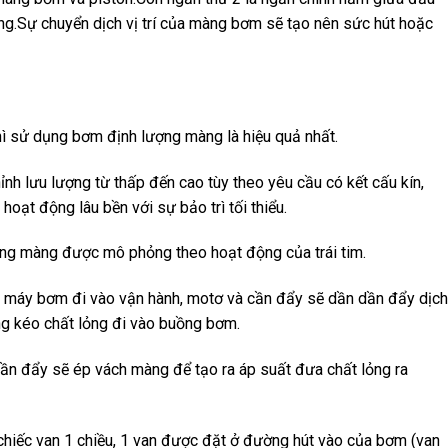
Sự chuyển dịch vị trí của màng bơm sẽ tạo nên sức hút hoặc
hì sử dụng bơm định lượng màng là hiệu quả nhất.
h lưu lượng từ thấp đến cao tùy theo yêu cầu có kết cấu kín,
oạt động lâu bền với sự bảo trì tối thiểu.
ợng màng được mô phỏng theo hoạt động của trái tim.
i máy bơm đi vào vận hành, motơ và cần đẩy sẽ dần dần đẩy dịch
ng kéo chất lỏng đi vào buồng bơm.
ần đẩy sẽ ép vách màng để tạo ra áp suất đưa chất lỏng ra
chiếc van 1 chiều, 1 van được đặt ở đường hút vào của bơm (van