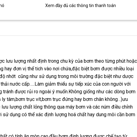
khó
Xem đầy đủ các thông tin thanh toán
ợc lưu lượng nhất định trong chu kỳ của bơm theo từng phút hoặc
 hay đơn vị thể tich vào nơi chứa,đặc biệt bơm được nhiều loại
ó độ nhớt cũng như sử dụng trong môi trường đặc biệt như dược
 thải nước cấp…..Làm giảm thiểu sự tiếp xúc của con người với
ng tránh được rủi ro ngoài ý muốn.Không giống như các dòng bơm
m ly tâm,bơm trục vít,bơm trục đứng hay bơm chân không…)ưu
 lưu lượng chất lỏng thông qua máy bơm và các núm điều chỉnh
i sử dụng có thể xác định lượng hoá chất hay dung môi cần bơm
hất có tính ăn mòn cao,đầu bơm định lượng được chế tạo từ