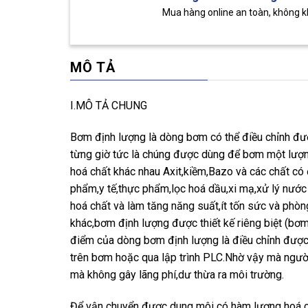
Mua hàng online an toàn, không 
MÔ TẢ
I.MÔ TẢ CHUNG
Bơm định lượng là dòng bơm có thể điều chỉnh đư
từng giờ tức là chúng được dùng để bơm một lượng
hoá chất khác nhau Axit,kiềm,Bazo và các chất c
phẩm,y tế,thực phẩm,lọc hoá dầu,xi mạ,xử lý nước
hoá chất và làm tăng năng suất,ít tốn sức và phò
khác,bơm định lượng được thiết kế riêng biệt (bơ
điểm của dòng bơm định lượng là điều chỉnh được
trên bơm hoặc qua lập trình PLC.Nhờ vậy mà ngườ
mà không gây lãng phí,dư thừa ra môi trường.
Để vận chuyển được dung môi có hàm lượng hoá c