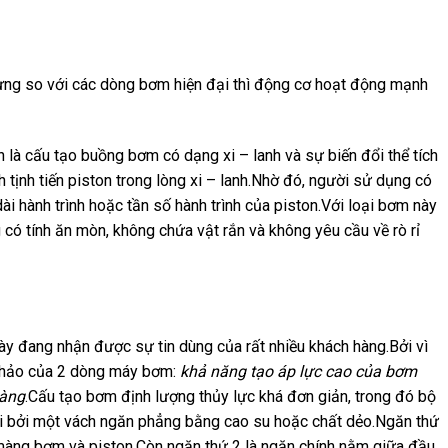
ưng so với các dòng bơm hiện đại thì động cơ hoạt động mạnh
 là cấu tạo buồng bơm có dạng xi – lanh và sự biến đổi thể tích
tịnh tiến piston trong lòng xi – lanh.Nhờ đó, người sử dụng có
ài hành trình hoặc tần số hành trình của piston.Với loại bơm này
 có tính ăn mòn, không chứa vật rắn và không yêu cầu về rò rỉ
y đang nhận được sự tin dùng của rất nhiều khách hàng.Bởi vì
n hảo của 2 dòng máy bơm:
khả năng tạo áp lực cao của bơm
màng
.Cấu tạo bơm định lượng thủy lực khá đơn giản, trong đó bộ
i bởi một vách ngăn phẳng bằng cao su hoặc chất dẻo.Ngăn thứ
màng bơm và piston.Còn ngăn thứ 2 là ngăn chính nằm giữa đầu