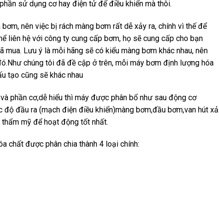
ở phần sử dụng cơ hay điện tử để điều khiển mà thôi.
ơm, nên việc bị rách màng bơm rất dễ xảy ra, chính vì thế để
thể liên hệ với công ty cung cấp bơm, họ sẽ cung cấp cho bạn
 mua. Lưu ý là mỗi hãng sẽ có kiểu màng bơm khác nhau, nên
đó.Như chúng tôi đã đề cập ở trên, mỗi máy bơm định lượng hóa
cấu tạo cũng sẽ khác nhau
và phần cơ,dễ hiểu thì máy được phân bổ như sau động cơ
ốc độ đầu ra (mạch điện điều khiển)màng bơm,đầu bơm,van hút xả
c thẩm mỹ để hoạt động tốt nhất.
 chất được phân chia thành 4 loại chính: