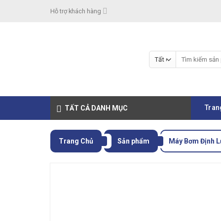
Skip
Hỗ trợ khách hàng
to
content
Tìm
kiếm:
Tran
TẤT CẢ DANH MỤC
Trang Chủ
Sản phẩm
Máy Bơm Định 