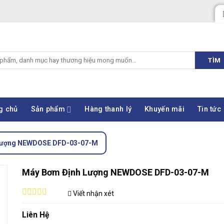
TÌM
g chủ
Sản phẩm
Hàng thanh lý
Khuyến mãi
Tin tức
Lượng NEWDOSE DFD-03-07-M
Máy Bơm Định Lượng NEWDOSE DFD-03-07-M
Viết nhận xét
0
out
Liên Hệ
of