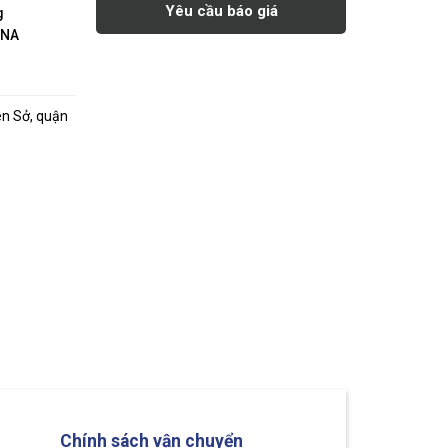
Yêu cầu báo giá
g
INA
ên Sở, quận
Chính sách vận chuyển