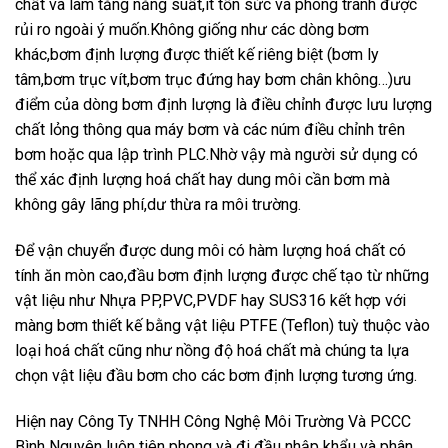
chất và làm tăng năng suất,ít tốn sức và phòng tránh được
rủi ro ngoài ý muốn.Không giống như các dòng bơm
khác,bơm định lượng được thiết kế riêng biệt (bơm ly
tâm,bơm trục vít,bơm trục đứng hay bơm chân không…)ưu
điểm của dòng bơm định lượng là điều chỉnh được lưu lượng
chất lỏng thông qua máy bơm và các núm điều chỉnh trên
bơm hoặc qua lập trình PLC.Nhờ vậy mà người sử dụng có
thể xác định lượng hoá chất hay dung môi cần bơm mà
không gây lãng phí,dư thừa ra môi trường.
Để vận chuyển được dung môi có hàm lượng hoá chất có
tính ăn mòn cao,đầu bơm định lượng được chế tạo từ những
vật liệu như Nhựa PP,PVC,PVDF hay SUS316 kết hợp với
màng bơm thiết kế bằng vật liệu PTFE (Teflon) tuỳ thuộc vào
loại hoá chất cũng như nồng độ hoá chất mà chúng ta lựa
chọn vật liệu đầu bơm cho các bơm định lượng tương ứng.
Hiện nay Công Ty TNHH Công Nghệ Môi Trường Và PCCC
Bình Nguyên luôn tiên phong và đi đầu nhập khẩu và phân