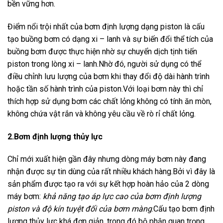
bền vững hơn.
Điểm nổi trội nhất của bơm định lượng dạng piston là cấu
tạo buồng bơm có dạng xi – lanh và sự biến đổi thể tích của
buồng bơm được thực hiện nhờ sự chuyển dịch tịnh tiến
piston trong lòng xi – lanh.Nhờ đó, người sử dụng có thể
điều chỉnh lưu lượng của bơm khi thay đổi độ dài hành trình
hoặc tần số hành trình của piston.Với loại bơm này thì chỉ
thích hợp sử dụng bơm các chất lỏng không có tính ăn mòn,
không chứa vật rắn và không yêu cầu về rò rỉ chất lỏng.
2.Bơm định lượng thủy lực
Chỉ mới xuất hiện gần đây nhưng dòng máy bơm này đang
nhận được sự tin dùng của rất nhiều khách hàng.Bởi vì đây là
sản phẩm được tạo ra với sự kết hợp hoàn hảo của 2 dòng
máy bơm:
khả năng tạo áp lực cao của bơm định lượng
piston và độ kín tuyệt đối của bơm màng
.Cấu tạo bơm định
lượng thủy lực khá đơn giản, trong đó bộ phận quan trọng