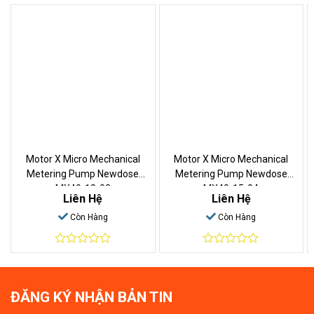
Motor X Micro Mechanical
Motor X Micro Mechanical
Metering Pump Newdose
Metering Pump Newdose
MX40-18-02
MX40-15-04
Liên Hệ
Liên Hệ
Còn Hàng
Còn Hàng
0
0
out
out
of
of
5
5
ĐĂNG KÝ NHẬN BẢN TIN