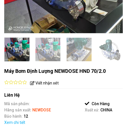
Máy Bơm Định Lượng NEWDOSE HND 70/2.0
Viết nhận xét
0
out
Liên Hệ
of
5
Mã sản phẩm:
Còn Hàng
Hãng sản xuất:
NEWDOSE
Xuất xứ:
CHINA
Bảo hành:
12
Xem chi tiết