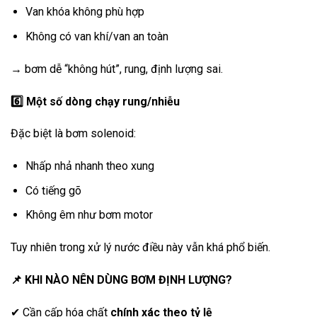
Van khóa không phù hợp
Không có van khí/van an toàn
→ bơm dễ “không hút”, rung, định lượng sai.
6️
Một số dòng chạy rung/nhiễu
Đặc biệt là bơm solenoid:
Nhấp nhả nhanh theo xung
Có tiếng gõ
Không êm như bơm motor
Tuy nhiên trong xử lý nước điều này vẫn khá phổ biến.
📌
KHI NÀO NÊN DÙNG BƠM ĐỊNH LƯỢNG?
✔ Cần cấp hóa chất
chính xác theo tỷ lệ