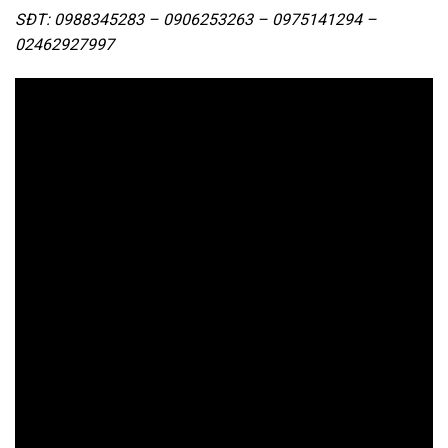
SĐT: 0988345283 – 0906253263 – 0975141294 –
02462927997