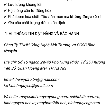
✔ Lưu lượng không lớn
✔ Hệ thống cần tự động hóa
✔ Phải bơm hóa chất độc / ăn mòn mà
không được rò rỉ
✔ Yêu cầu chất lượng đầu ra ổn định
VI. THÔNG TIN ĐẶT HÀNG VÀ BẢO HÀNH:
Công Ty TNHH Công Nghệ Môi Trường Và PCCC Bình
Nguyên
Địa chỉ: Số 15 ngách 29/40 Phố Hưng Phúc, Tổ 25 Phường
Yên Sở, Quận Hoàng Mai, TP.
Hà Nội
Email: henrydao.bn@gmail.com;
kd1.binhnguyen@gmail.com
Website: maycokhi-mayxaydung.com; cokhi24h.com.vn;
binhnguyen.net.vn; maybom24h.net ; binhnguyengr.com