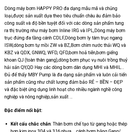
Dòng máy bơm HAPPY PRO đa dạng mẫu mã và chủng
loại,được sản xuất dựa theo tiêu chuẩn châu âu đảm bảo
công suất và độ bền tuyệt đối với các dòng sản phẩm tung
ra thị trường như máy bơm Inline IRG và IPL,Dòng máy bơm
trục đứng đa tầng cánh CDLF,Dòng bơm ly tâm trục ngang
ISW,dòng bơm tự mồi ZW và BZ,Bơm chìm nước thải WQ và
KBZ và QDX, GNWQ, WFD, QFD,bơm hoả tiễn,bơm giếng
khoan QJ (toàn thân gang),dòng bơm phục vụ nuôi trồng thuỷ
hải sản QY,QD Hay các dòng bơm dân dụng MHI và MHIL…
Đủ để thấy MBY Pump là đa dạng sản phẩm và luôn cải tiến
sản phẩm cũng như chất lượng đảm bảo RẺ – BỀN – ĐẸP
và đặc biệt ứng dụng linh hoạt cho nhiều ngành nghề công
nghiệp và nông nghiệp,sản xuất …
Đặc điểm nổi bật:
Kết cấu chắc chắn
: Thân bơm chế tạo từ gang hoặc thép
hợp kim,inox 304 và 316,nhựa….,cánh bơm bằng Gang/