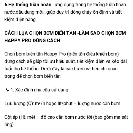
6.Hệ thống tuần hoàn
: ứng dụng trong hệ thống tuần hoàn
nước,dầu,dung môi…giúp duy trì dòng chảy ổn định và tiết
kiệm điện năng
CÁCH LỰA CHỌN BƠM BIẾN TẦN -LÀM SAO CHỌN BƠM
HAPPY PRO ĐÚNG CÁCH
Chọn bơm biến tần Happy Pro (biến tần điều khiển bơm)
đúng cách sẽ giúp tối ưu hiệu suất, tiết kiệm điện và kéo dài
tuổi thọ hệ thống. Dưới đây là các bước và tiêu chí quan
trọng để chọn bơm biến tần:
🔧 1. Xác định nhu cầu sử dụng
Lưu lượng (Q): m³/h hoặc lít/phút – lượng nước cần bơm.
Cột áp (H): mét – độ cao cần bơm nước tới (bao gồm ma sát
ống).