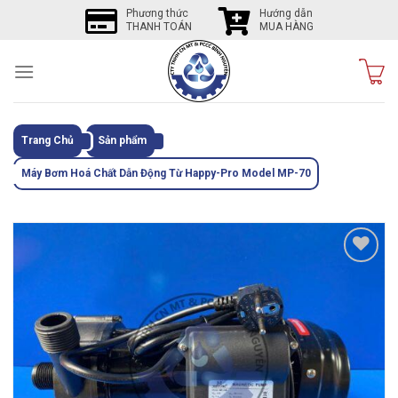
Skip
Phương thức
Hướng dẫn
THANH TOÁN
MUA HÀNG
to
content
Trang Chủ
Sản phẩm
Máy Bơm Hoá Chất Dẫn Động Từ Happy-Pro Model MP-70