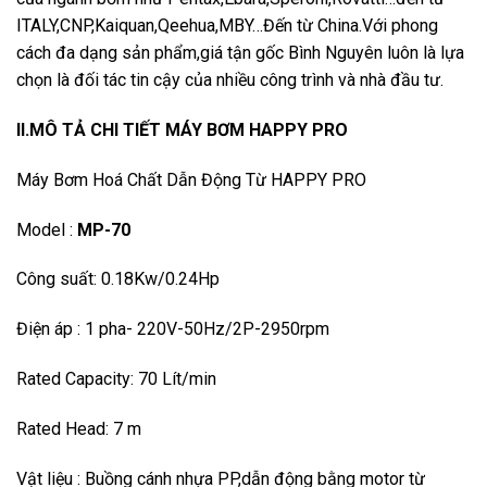
ITALY,CNP,Kaiquan,Qeehua,MBY…Đến từ China.Với phong
cách đa dạng sản phẩm,giá tận gốc Bình Nguyên luôn là lựa
chọn là đối tác tin cậy của nhiều công trình và nhà đầu tư.
II.MÔ TẢ CHI TIẾT MÁY BƠM HAPPY PRO
Máy Bơm Hoá Chất Dẫn Động Từ HAPPY PRO
Model :
MP-70
Công suất: 0.18Kw/0.24Hp
Điện áp : 1 pha- 220V-50Hz/2P-2950rpm
Rated Capacity: 70 Lít/min
Rated Head: 7 m
Vật liệu : Buồng cánh nhựa PP,dẫn động bằng motor từ