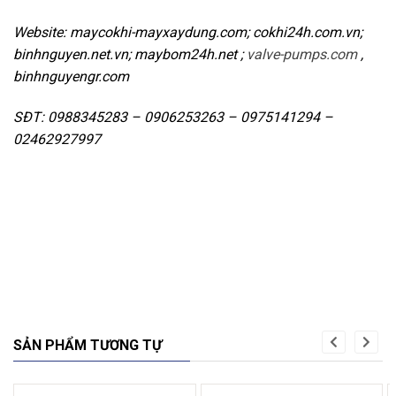
Website: maycokhi-mayxaydung.com; cokhi24h.com.vn;
binhnguyen.net.vn; maybom24h.net ;
valve-pumps.com
,
binhnguyengr.com
SĐT: 0988345283 – 0906253263 – 0975141294 –
02462927997
SẢN PHẨM TƯƠNG TỰ