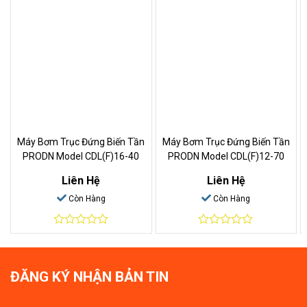
Máy Bơm Trục Đứng Biến Tần
Máy Bơm Trục Đứng Biến Tần
PRODN Model CDL(F)16-40
PRODN Model CDL(F)12-70
Liên Hệ
Liên Hệ
Còn Hàng
Còn Hàng
0
0
out
out
of
of
5
5
ĐĂNG KÝ NHẬN BẢN TIN