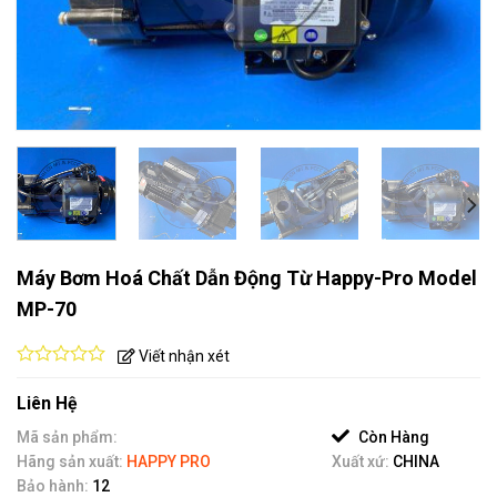
Máy Bơm Hoá Chất Dẫn Động Từ Happy-Pro Model
MP-70
Viết nhận xét
0
out
Liên Hệ
of
5
Mã sản phẩm:
Còn Hàng
Hãng sản xuất:
HAPPY PRO
Xuất xứ:
CHINA
Bảo hành:
12