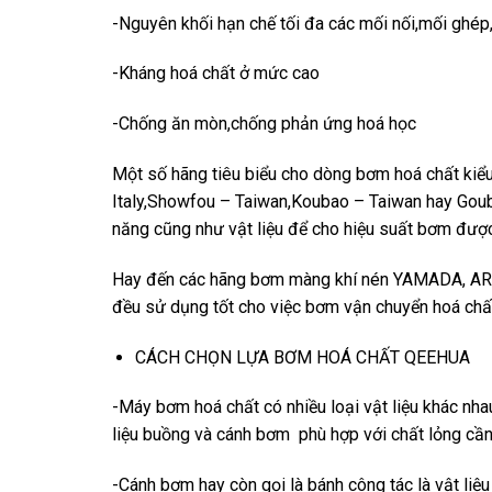
-Nguyên khối hạn chế tối đa các mối nối,mối ghép
-Kháng hoá chất ở mức cao
-Chống ăn mòn,chống phản ứng hoá học
Một số hãng tiêu biểu cho dòng bơm hoá chất kiể
Italy,Showfou – Taiwan,Koubao – Taiwan hay Gouba
năng cũng như vật liệu để cho hiệu suất bơm được
Hay đến các hãng bơm màng khí nén YAMADA,
đều sử dụng tốt cho việc bơm vận chuyển hoá chấ
CÁCH CHỌN LỰA BƠM HOÁ CHẤT QEEHUA
-Máy bơm hoá chất có nhiều loại vật liệu khác nha
liệu buồng và cánh bơm phù hợp với chất lỏng cần
-Cánh bơm hay còn gọi là bánh công tác là vật liệu