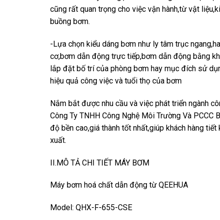
cũng rất quan trọng cho việc vận hành,từ vật liệu,
buồng bơm.
-Lựa chọn kiểu dáng bơm như ly tâm trục ngang,h
cơ,bơm dẫn động trực tiếp,bơm dẫn động bằng khí
lắp đặt bố trí của phòng bơm hay mục đích sử dụ
hiệu quả công việc và tuổi thọ của bơm
Nắm bắt được nhu cầu và việc phát triển ngành c
Công Ty TNHH Công Nghệ Môi Trường Và PCCC Bìn
độ bền cao,giá thành tốt nhất,giúp khách hàng tiết 
xuất.
II.MÔ TẢ CHI TIẾT MÁY BƠM
Máy bơm hoá chất dẫn động từ QEEHUA
Model: QHX-F-655-CSE