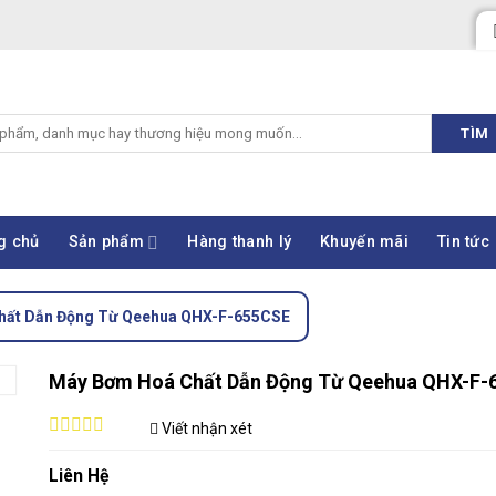
TÌM
g chủ
Sản phẩm
Hàng thanh lý
Khuyến mãi
Tin tức
hất Dẫn Động Từ Qeehua QHX-F-655CSE
Máy Bơm Hoá Chất Dẫn Động Từ Qeehua QHX-F-
Viết nhận xét
0
out
Liên Hệ
of