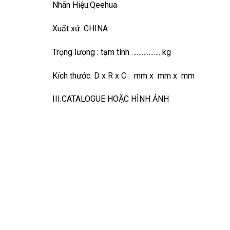
Nhãn Hiệu:Qeehua
Xuất xứ: CHINA
Trọng lượng : tạm tính …………….. kg
Kích thước: D x R x C : mm x mm x mm
III.CATALOGUE HOẶC HÌNH ẢNH