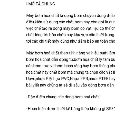
I.MÔ TẢ CHUNG
Máy bơm hoá chất là dòng bơm chuyên dụng để bơm
điều kiện sử dụng.các chất bơm hay còn gọi là 
việc chế tạo ra dòng máy bơm có vật liệu có thể 
chất lỏng tới bồn chứa hay khu vực cần thiết trong
tới các chi tiết máy cũng như đảm bảo an toàn cho
Máy bơm hoá chất theo tính năng và hiệu suất làm
bơm hoá chất dẫn động từ,bơm hoá chất ly tâm b
nén,bơm trục vít,bơm bánh răng hay bơm thùng ph
hoá chất hay chất bơm mà chúng ta chọn các vật li
Upvc,nhựa PP,nhựa PVC,Nhựa FPR,nhựa PTFE hay 
bài viết này chúng ta sẽ đi sâu vào dòng bơm dẫn
-Đặc điểm chung các dòng bơm hoá chất:
-Hoàn toàn được thiết kế bằng thép không gỉ SS