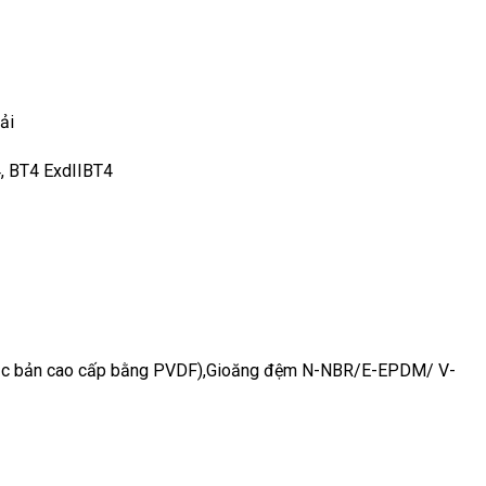
ải
, BT4 ExdIIBT4
hoặc bản cao cấp bằng PVDF),Gioăng đệm N-NBR/E-EPDM/ V-