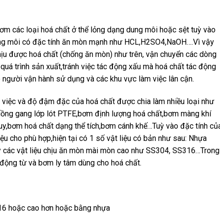
 các loại hoá chất ở thể lỏng dạng dung môi hoặc sệt tuỳ vào
dung môi có đặc tính ăn mòn mạnh như HCL,H2SO4,NaOH….Vì vậy
chịu được hoá chất (chống ăn mòn) như trên, vận chuyển các dòng
 quá trình sản xuất,tránh việc tác động xấu mà hoá chất tác động
 người vận hành sử dụng và các khu vực làm việc lân cận.
 việc và độ đậm đặc của hoá chất được chia làm nhiều loại như
uồng gang lớp lót PTFE,bơm định lượng hoá chất,bơm màng khí
uy,bơm hoá chất dạng thể tích,bơm cánh khế…Tuỳ vào đặc tính củ
ệu cho phù hợp,hiện tại có 1 số vật liệu có bản như sau: Nhựa
các vật liệu chịu ăn mòn mài mòn cao như SS304, SS316…Trong
 động từ và bơm ly tâm dùng cho hoá chất.
316 hoặc cao hơn hoặc bằng nhựa