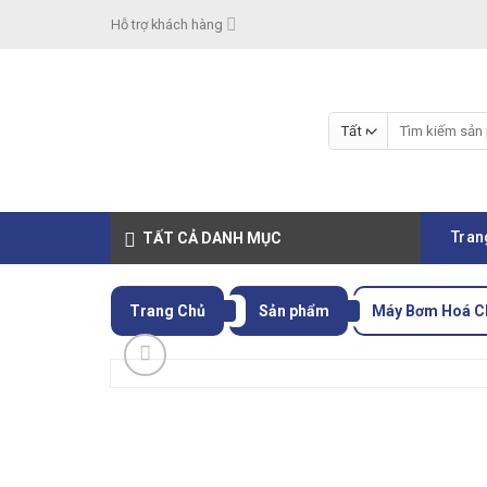
Skip
Hỗ trợ khách hàng
to
content
Tìm
kiếm:
Tran
TẤT CẢ DANH MỤC
Trang Chủ
Sản phẩm
Máy Bơm Hoá C