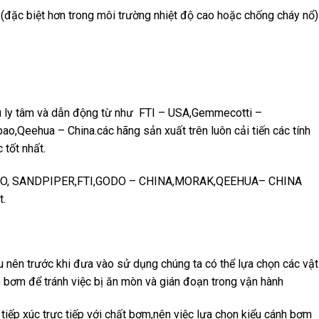
,(đặc biệt hơn trong môi trường nhiệt độ cao hoặc chống cháy nổ)
u ly tâm và dẫn động từ như FTI – USA,Gemmecotti –
o,Qeehua – China.các hãng sản xuất trên luôn cải tiến các tính
 tốt nhất.
 ARO, SANDPIPER,FTI,GODO – CHINA,MORAK,QEEHUA– CHINA
t.
u nên trước khi đưa vào sử dụng chúng ta có thể lựa chọn các vật
 bơm để tránh việc bị ăn mòn và gián đoạn trong vận hành
 tiếp xúc trực tiếp với chất bơm,nên việc lựa chọn kiểu cánh bơm