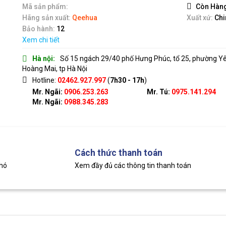
5
Mã sản phẩm:
Còn Hàn
Hãng sản xuất:
Qeehua
Xuất xứ:
Chi
Bảo hành:
12
Xem chi tiết
Hà nội:
Số 15 ngách 29/40 phố Hưng Phúc, tổ 25, phường Y
Hoàng Mai, tp Hà Nội
Hotline:
02462.927.997
(
7h30 - 17h
)
Mr. Ngãi:
0906.253.263
Mr. Tú:
0975.141.294
Mr. Ngãi:
0988.345.283
Cách thức thanh toán
khó
Xem đầy đủ các thông tin thanh toán