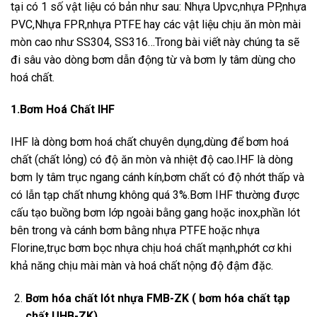
tại có 1 số vật liệu có bản như sau: Nhựa Upvc,nhựa PP,nhựa
PVC,Nhựa FPR,nhựa PTFE hay các vật liệu chịu ăn mòn mài
mòn cao như SS304, SS316…Trong bài viết này chúng ta sẽ
đi sâu vào dòng bơm dẫn động từ và bơm ly tâm dùng cho
hoá chất.
1.Bơm Hoá Chất IHF
IHF là dòng bơm hoá chất chuyên dụng,dùng để bơm hoá
chất (chất lỏng) có độ ăn mòn và nhiệt độ cao.IHF là dòng
bơm ly tâm trục ngang cánh kín,bơm chất có độ nhớt thấp và
có lẫn tạp chất nhưng không quá 3%.Bơm IHF thường được
cấu tạo buồng bơm lớp ngoài bằng gang hoặc inox,phần lót
bên trong và cánh bơm bằng nhựa PTFE hoặc nhựa
Florine,trục bơm bọc nhựa chịu hoá chất mạnh,phớt cơ khi
khả năng chịu mài màn và hoá chất nộng độ đậm đặc.
Bơm hóa chất lót nhựa FMB-ZK ( bơm hóa chất tạp
chất UHB-ZK)