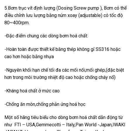
5.Bơm trục vít định lượng (Dosing Screw pump ), Bơm có thể
điều chỉnh lưu lượng bằng núm xoay (adjustable) có tốc độ
80~400rpm.
-Đặc điểm chung các dòng bơm hoá chất:
-Hoàn toàn được thiết kế bằng thép không gỉ SS316 hoặc
cao hơn hoặc bằng nhựa
-Nguyên khối hạn chế tối đa các mối nối,mối ghép,(đặc biệt
hơn trong môi trường nhiệt độ cao hoặc chống cháy nổ)
-Kháng hoá chất ở mức cao
-Chống ăn mòn,chống phản ứng hoá học
Một số hãng tiêu biểu cho dòng bơm hoá chất dẫn động từ
như FTI – USA,Gemmecotti – Italy,Pan World -Japan,IWAKI