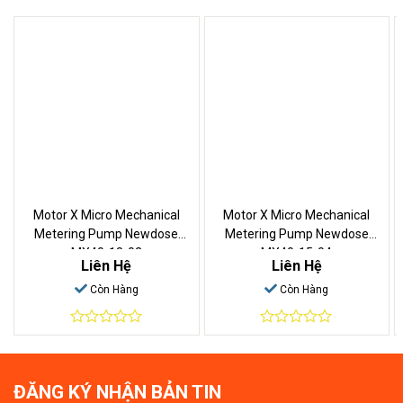
Motor X Micro Mechanical
Motor X Micro Mechanical
Metering Pump Newdose
Metering Pump Newdose
MX40-18-02
MX40-15-04
Liên Hệ
Liên Hệ
Còn Hàng
Còn Hàng
0
0
out
out
of
of
5
5
ĐĂNG KÝ NHẬN BẢN TIN