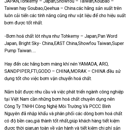
JAPAN,Tohkemy – Japan,Showfou – Taiwan,Koubao –
Taiwan hay Goubao,Qeehua – China.các hãng sản xuất trên
luôn cải tiến các tính năng cũng như vật liệu để cho hiệu suất
bơm được tốt nhất.
-Bơm hoá chất lót nhựa như Tohkemy – Japan,Pan Word
Japan, Bright Sky- China,EAST China,Showfou Taiwan,Super
Pump Taiwan…..
Hay đến các hãng bơm màng khí nén YAMADA, ARO,
SANDPIPER,FTI,GODO – CHINA,MORAK – CHINA đều sử
dụng tốt cho việc bơm vận chuyển hoá chất.
Nắm bắt được nhu cầu và việc phát triển ngành công nghiệp
tại Việt Nam cần những bơm hoá chất chuyên dụng nên
Công Ty TNHH Công Nghệ Môi Trường Và PCCC Bình
Nguyên đã nhập khẩu và phân phối các dòng bơm hoá chất
có độ bền cao,giá thành tốt nhất,giúp khách hàng tiết kiệm
được thời gian,an toàn về vận hành và tiết kiệm chi phí sản