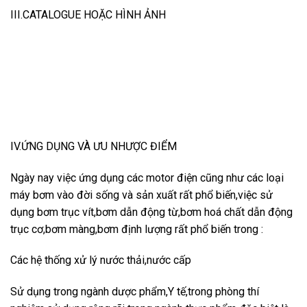
III.CATALOGUE HOẶC HÌNH ẢNH
IV.ỨNG DỤNG VÀ ƯU NHƯỢC ĐIỂM
Ngày nay việc ứng dụng các motor điện cũng như các loại
máy bơm vào đời sống và sản xuất rất phổ biến,việc sử
dụng bơm trục vít,bơm dẫn động từ,bơm hoá chất dẫn động
trục cơ,bơm màng,bơm định lượng rất phổ biến trong :
Các hệ thống xử lý nước thải,nước cấp
Sử dụng trong ngành dược phẩm,Y tế,trong phòng thí