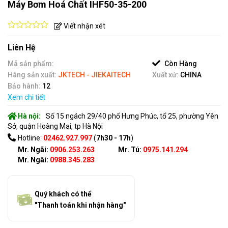
Máy Bơm Hoá Chất IHF50-35-200
Viết nhận xét
0
out
Liên Hệ
of
5
Mã sản phẩm:
Còn Hàng
Hãng sản xuất:
JKTECH - JIEKAITECH
Xuất xứ:
CHINA
Bảo hành:
12
Xem chi tiết
Hà nội:
Số 15 ngách 29/40 phố Hưng Phúc, tổ 25, phường Yên
Sở, quận Hoàng Mai, tp Hà Nội
Hotline:
02462.927.997
(
7h30 - 17h
)
Mr. Ngãi:
0906.253.263
Mr. Tú:
0975.141.294
Mr. Ngãi:
0988.345.283
Quý khách có thể
"Thanh toán khi nhận hàng"