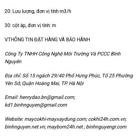
20: Lưu lượng, đơn vị tính m3/h
30: cột áp, đơn vị tính: m
V.THÔNG TIN ĐẶT HÀNG VÀ BẢO HÀNH
Công Ty TNHH Công Nghệ Môi Trường Và PCCC Bình
Nguyên
Địa chỉ: Số 15 ngách 29/40 Phố Hưng Phúc, Tổ 25 Phường
Yên Sở, Quận Hoàng Mai, TP.
Hà Nội
Email: henrydao.bn@gmail.com;
kd1.binhnguyen@gmail.com
Website: maycokhi-mayxaydung.com; cokhi24h.com.vn;
binhnguyen.net.vn; maybom24h.net ; binhnguyengr.com