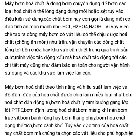
Máy bơm hoá chất là dòng bơm chuyên dụng để bơm các
loại hoá chất ở thể lỏng dạng dung môi hoặc sệt tuỳ vào
điều kiện sử dụng.các chất bơm hay còn gọi là dung môi có
đặc tính ăn mòn mạnh như HCL,H2SO4,NaOH….Vì vậy việc
chế tạo ra dòng máy bơm có vật liệu có thể chịu được hoá
chất (chống ăn mòn) như trên, vận chuyển các dòng chất
lỏng tới bồn chứa hay khu vực cần thiết trong quá trình sản
xuất,tránh việc tác động xấu mà hoá chất tác động tới các
chi tiết máy cũng như đảm bảo an toàn cho người vận hành
sử dụng và các khu vực làm việc lân cận.
Máy bơm hoá chất theo tính năng và hiệu suất làm việc và
độ đậm đặc của hoá chất được chia làm nhiều loại như bơm
hoá chất dẫn động từ,bơm hoá chất ly tâm buồng gang lớp
lót PTFE,bơm định lượng hoá chất,bơm màng khí nén,bơm
trục vít,bơm bánh răng hay bơm thùng phuy,bơm hoá chất
dạng thể tích,bơm cánh khế…Tuỳ vào đặc tính của hoá chất
hay chất bơm mà chúng ta chọn các vật liệu cho phù hợp,hiện