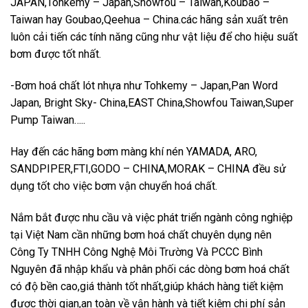
JAPAN,Tohkemy – Japan,Showfou – Taiwan,Koubao –
Taiwan hay Goubao,Qeehua – China.các hãng sản xuất trên
luôn cải tiến các tính năng cũng như vật liệu để cho hiệu suất
bơm được tốt nhất.
-Bơm hoá chất lót nhựa như Tohkemy – Japan,Pan Word
Japan, Bright Sky- China,EAST China,Showfou Taiwan,Super
Pump Taiwan…..
Hay đến các hãng bơm màng khí nén YAMADA, ARO,
SANDPIPER,FTI,GODO – CHINA,MORAK – CHINA đều sử
dụng tốt cho việc bơm vận chuyển hoá chất.
Nắm bắt được nhu cầu và việc phát triển ngành công nghiệp
tại Việt Nam cần những bơm hoá chất chuyên dụng nên
Công Ty TNHH Công Nghệ Môi Trường Và PCCC Bình
Nguyên đã nhập khẩu và phân phối các dòng bơm hoá chất
có độ bền cao,giá thành tốt nhất,giúp khách hàng tiết kiệm
được thời gian,an toàn về vận hành và tiết kiệm chi phí sản