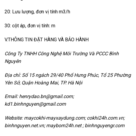
20: Lưu lượng, đơn vị tính m3/h
30: cột áp, đơn vị tính: m
V.THÔNG TIN ĐẶT HÀNG VÀ BẢO HÀNH
Công Ty TNHH Công Nghệ Môi Trường Và PCCC Bình
Nguyên
Địa chỉ: Số 15 ngách 29/40 Phố Hưng Phúc, Tổ 25 Phường
Yên Sở, Quận Hoàng Mai, TP.
Hà Nội
Email: henrydao.bn@gmail.com;
kd1.binhnguyen@gmail.com
Website: maycokhi-mayxaydung.com; cokhi24h.com.vn;
binhnguyen.net.vn; maybom24h.net ; binhnguyengr.com