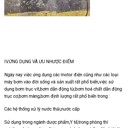
IV.ỨNG DỤNG VÀ ƯU NHƯỢC ĐIỂM
Ngày nay việc ứng dụng các motor điện cũng như các loại
máy bơm vào đời sống và sản xuất rất phổ biến,việc sử
dụng bơm trục vít,bơm dẫn động từ,bơm hoá chất dẫn động
trục cơ,bơm màng,bơm định lượng rất phổ biến trong :
Các hệ thống xử lý nước thải,nước cấp
Sử dụng trong ngành dược phẩm,Y tế,trong phòng thí