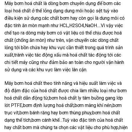
Máy bơm hoá chất là dòng bơm chuyên dụng để bơm các
loại hoá chất ở thể lỏng dạng dung môi hoặc sệt tuỳ vào
điều kiện sử dụng.các chất bơm hay còn gọi là dung môi có
đặc tính ăn mòn mạnh như HCL,H2SO4,NaOH….Vì vậy việc
chế tạo ra dòng máy bơm có vật liệu có thể chịu được hoá
chất (chống ăn mòn) như trên, vận chuyển các dòng chất
lỏng tới bồn chứa hay khu vực cần thiết trong quá trình sản
xuất,tránh việc tác động xấu mà hoá chất tác động tới các
chi tiết máy cũng như đảm bảo an toàn cho người vận hành
sử dụng và các khu vực làm việc lân cận.
Máy bơm hoá chất theo tính năng và hiệu suất làm việc và
độ đậm đặc của hoá chất được chia làm nhiều loại như bơm
hoá chất dẫn động từ,bơm hoá chất ly tâm buồng gang lớp
lót PTFE,bơm định lượng hoá chất,bơm màng khí nén,bơm
trục vít,bơm bánh răng hay bơm thùng phuy,bơm hoá chất
dạng thể tích,bơm cánh khế…Tuỳ vào đặc tính của hoá chất
hay chất bơm mà chúng ta chọn các vật liệu cho phù hợp,hiện