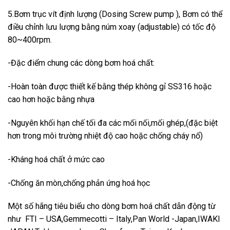
5.Bơm trục vít định lượng (Dosing Screw pump ), Bơm có thể
điều chỉnh lưu lượng bằng núm xoay (adjustable) có tốc độ
80~400rpm.
-Đặc điểm chung các dòng bơm hoá chất:
-Hoàn toàn được thiết kế bằng thép không gỉ SS316 hoặc
cao hơn hoặc bằng nhựa
-Nguyên khối hạn chế tối đa các mối nối,mối ghép,(đặc biệt
hơn trong môi trường nhiệt độ cao hoặc chống cháy nổ)
-Kháng hoá chất ở mức cao
-Chống ăn mòn,chống phản ứng hoá học
Một số hãng tiêu biểu cho dòng bơm hoá chất dẫn động từ
như FTI – USA,Gemmecotti – Italy,Pan World -Japan,IWAKI