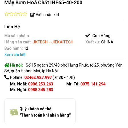
Máy Bơm Hoá Chất IHF65-40-200
Viết nhận xét
0
out
Liên Hệ
of
5
Mã sản phẩm:
Còn Hàng
Hãng sản xuất:
JKTECH - JIEKAITECH
Xuất xứ:
CHINA
Bảo hành:
12
Xem chi tiết
Hà nội:
Số 15 ngách 29/40 phố Hưng Phúc, tổ 25, phường Yên
Sở, quận Hoàng Mai, tp Hà Nội
Hotline:
02462.927.997
(
7h30 - 17h
)
Mr. Ngãi:
0906.253.263
Mr. Tú:
0975.141.294
Mr. Ngãi:
0988.345.283
Quý khách có thể
"Thanh toán khi nhận hàng"