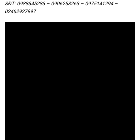
SĐT: 0988345283 – 0906253263 – 0975141294 –
02462927997