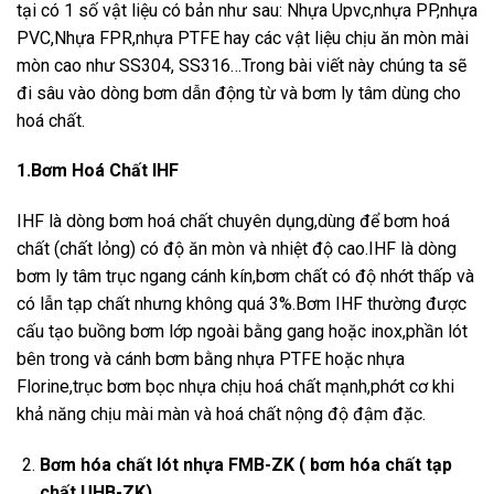
tại có 1 số vật liệu có bản như sau: Nhựa Upvc,nhựa PP,nhựa
PVC,Nhựa FPR,nhựa PTFE hay các vật liệu chịu ăn mòn mài
mòn cao như SS304, SS316…Trong bài viết này chúng ta sẽ
đi sâu vào dòng bơm dẫn động từ và bơm ly tâm dùng cho
hoá chất.
1.Bơm Hoá Chất IHF
IHF là dòng bơm hoá chất chuyên dụng,dùng để bơm hoá
chất (chất lỏng) có độ ăn mòn và nhiệt độ cao.IHF là dòng
bơm ly tâm trục ngang cánh kín,bơm chất có độ nhớt thấp và
có lẫn tạp chất nhưng không quá 3%.Bơm IHF thường được
cấu tạo buồng bơm lớp ngoài bằng gang hoặc inox,phần lót
bên trong và cánh bơm bằng nhựa PTFE hoặc nhựa
Florine,trục bơm bọc nhựa chịu hoá chất mạnh,phớt cơ khi
khả năng chịu mài màn và hoá chất nộng độ đậm đặc.
Bơm hóa chất lót nhựa FMB-ZK ( bơm hóa chất tạp
chất UHB-ZK)