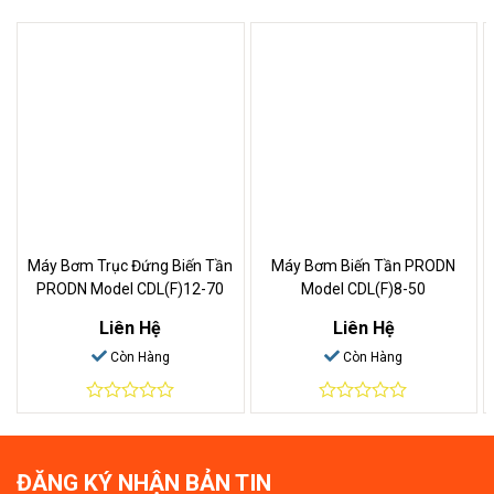
Máy Bơm Trục Đứng Biến Tần
Máy Bơm Biến Tần PRODN
PRODN Model CDL(F)12-70
Model CDL(F)8-50
Liên Hệ
Liên Hệ
Còn Hàng
Còn Hàng
0
0
out
out
of
of
5
5
ĐĂNG KÝ NHẬN BẢN TIN