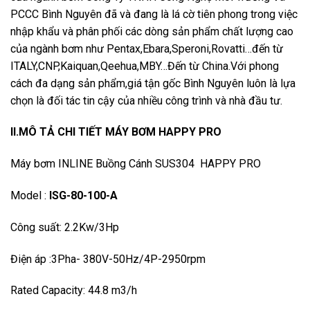
PCCC Bình Nguyên đã và đang là lá cờ tiên phong trong việc
nhập khẩu và phân phối các dòng sản phẩm chất lượng cao
của ngành bơm như Pentax,Ebara,Speroni,Rovatti…đến từ
ITALY,CNP,Kaiquan,Qeehua,MBY…Đến từ China.Với phong
cách đa dạng sản phẩm,giá tận gốc Bình Nguyên luôn là lựa
chọn là đối tác tin cậy của nhiều công trình và nhà đầu tư.
II.MÔ TẢ CHI TIẾT MÁY BƠM HAPPY PRO
Máy bơm INLINE Buồng Cánh SUS304 HAPPY PRO
Model :
ISG-80-100-A
Công suất: 2.2Kw/3Hp
Điện áp :3Pha- 380V-50Hz/4P-2950rpm
Rated Capacity: 44.8 m3/h