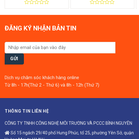
0
0
out
out
of
of
5
5
ĐĂNG KÝ NHẬN BẢN TIN
Dịch vụ chăm sóc khách hàng online
Từ 8h - 17h(Thứ 2 - Thứ 6) và 8h - 12h (Thứ 7)
THÔNG TIN LIÊN HỆ
CÔNG TY TNHH CÔNG NGHỆ MÔI TRƯỜNG VÀ PCCC BÌNH NGUYÊN
Số 15 ngách 29/40 phố Hưng Phúc, tổ 25, phường Yên Sở, quận