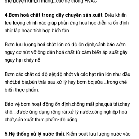
điện,luyện kim,xi măng…các hệ thống HVAC
4.Bơm hoá chất trong dây chuyền sản xuất
: Điều khiển
lưu lượng chính xác giúp phản ứng hoá học diễn ra ổn định
nhờ lắp hoặc tích hợp biến tần
Bơm lưu lượng hoá chất lớn có độ ổn định,cảnh báo sớm
nguy cơ nứt vỡ ống dẫn hoá chất từ cảm biến áp suất gây
nguy hại cháy nổ
Bơm các chất có độ sệt,độ nhớt và các hạt rắn lớn như dầu
nhớt,bả bia,bùn thải sau xử lý hay bơm bơ,sữa….trong chế
biến thực phẩm.
Bảo vệ bơm hoạt động ổn định,chống mất pha,quá tải,chạy
khô….được ứng dụng rộng rãi xử lý nước,công nghiệp hoá
chất,sản xuất thực phẩm-đồ uống
5.Hệ thống xử lý nước thải
: Kiểm soát lưu lượng nước vào