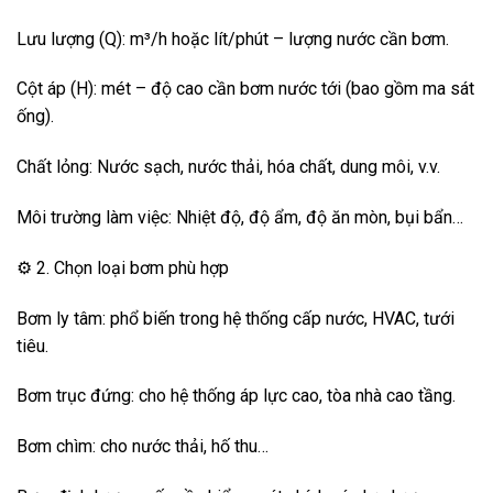
Lưu lượng (Q): m³/h hoặc lít/phút – lượng nước cần bơm.
Cột áp (H): mét – độ cao cần bơm nước tới (bao gồm ma sát
ống).
Chất lỏng: Nước sạch, nước thải, hóa chất, dung môi, v.v.
Môi trường làm việc: Nhiệt độ, độ ẩm, độ ăn mòn, bụi bẩn…
⚙️ 2. Chọn loại bơm phù hợp
Bơm ly tâm: phổ biến trong hệ thống cấp nước, HVAC, tưới
tiêu.
Bơm trục đứng: cho hệ thống áp lực cao, tòa nhà cao tầng.
Bơm chìm: cho nước thải, hố thu…