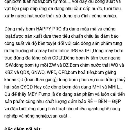
cạn,bơm tuần hoàn,bơm tự mồi….. với đầy đủ công suất và
vật liệu giúp đáp ứng đa dạng nhu cầu: cấp nước, tưới tiêu,
xử lý nước, hút nước thải, sử dụng gia đình, công nghiệp.
Dòng máy bơm HAPPY PRO đa dạng mẫu mã và chủng
loại,được sản xuất dựa theo tiêu chuẩn châu âu đảm bảo
công suất và độ bền tuyệt đối với các dòng sản phẩm tung
ra thị trường như máy bơm Inline IRG và IPL,Dòng máy bơm
trục đứng đa tầng cánh CDLF,Dòng bơm ly tâm trục ngang
ISW,dòng bơm tự mồi ZW và BZ,Bơm chìm nước thải WQ và
KBZ và QDX, GNWQ, WFD, QFD,bơm hoả tiễn,bơm giếng
khoan QJ (toàn thân gang),dòng bơm phục vụ nuôi trồng thuỷ
hải sản QY,QD Hay các dòng bơm dân dụng MHI và MHIL…
Đủ để thấy MBY Pump là đa dạng sản phẩm và luôn cải tiến
sản phẩm cũng như chất lượng đảm bảo RẺ – BỀN – ĐẸP
và đặc biệt ứng dụng linh hoạt cho nhiều ngành nghề công
nghiệp và nông nghiệp,sản xuất …
Đặc điểm nổi bật: