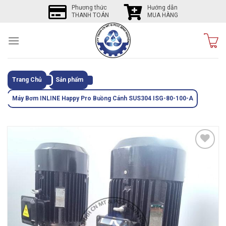
Skip
Phương thức
Hướng dẫn
THANH TOÁN
MUA HÀNG
to
content
Trang Chủ
Sản phẩm
Máy Bơm INLINE Happy Pro Buồng Cánh SUS304 ISG-80-100-A
Tôi
thích
sản
phẩm
này