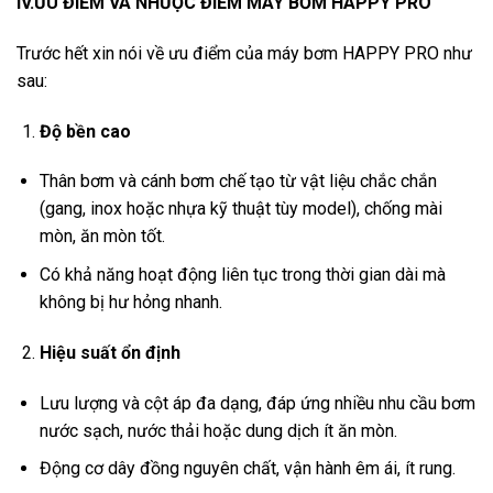
IV.ƯU ĐIỂM VÀ NHƯỢC ĐIỂM MÁY BƠM HAPPY PRO
Trước hết xin nói về ưu điểm của máy bơm HAPPY PRO như
sau:
Độ bền cao
Thân bơm và cánh bơm chế tạo từ vật liệu chắc chắn
(gang, inox hoặc nhựa kỹ thuật tùy model), chống mài
mòn, ăn mòn tốt.
Có khả năng hoạt động liên tục trong thời gian dài mà
không bị hư hỏng nhanh.
Hiệu suất ổn định
Lưu lượng và cột áp đa dạng, đáp ứng nhiều nhu cầu bơm
nước sạch, nước thải hoặc dung dịch ít ăn mòn.
Động cơ dây đồng nguyên chất, vận hành êm ái, ít rung.