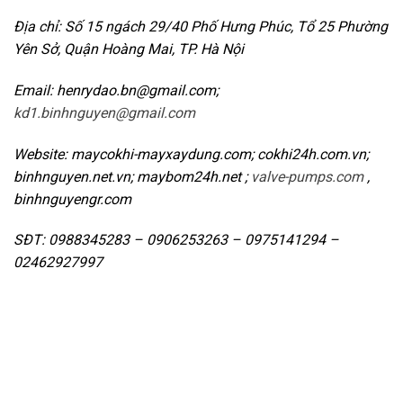
Địa chỉ: Số 15 ngách 29/40 Phố Hưng Phúc, Tổ 25 Phường
Yên Sở, Quận Hoàng Mai, TP. Hà Nội
Email: henrydao.bn@gmail.com;
kd1.binhnguyen@gmail.com
Website: maycokhi-mayxaydung.com; cokhi24h.com.vn;
binhnguyen.net.vn; maybom24h.net ;
valve-pumps.com
,
binhnguyengr.com
SĐT: 0988345283 – 0906253263 – 0975141294 –
02462927997