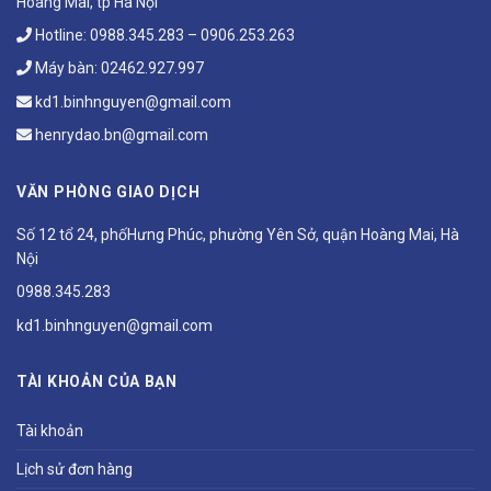
Hoàng Mai, tp Hà Nội
Hotline:
0988.345.283
–
0906.253.263
Máy bàn:
02462.927.997
kd1.binhnguyen@gmail.com
henrydao.bn@gmail.com
VĂN PHÒNG GIAO DỊCH
Số 12 tổ 24, phốHưng Phúc, phường Yên Sở, quận Hoàng Mai, Hà
Nội
0988.345.283
kd1.binhnguyen@gmail.com
TÀI KHOẢN CỦA BẠN
Tài khoản
Lịch sử đơn hàng