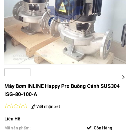
Máy Bơm INLINE Happy Pro Buồng Cánh SUS304
ISG-80-100-A
Viết nhận xét
0
out
Liên Hệ
of
5
Mã sản phẩm:
Còn Hàng