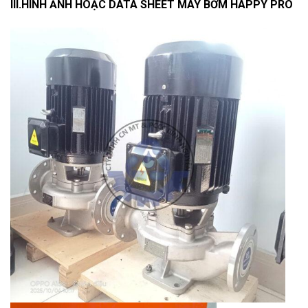
III.HÌNH ẢNH HOẶC DATA SHEET MÁY BƠM HAPPY PRO