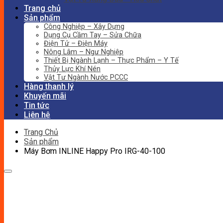
Trang chủ
Sản phẩm
Công Nghiệp – Xây Dựng
Dụng Cụ Cầm Tay – Sửa Chữa
Điện Tử – Điện Máy
Nông Lâm – Ngư Nghiệp
Thiết Bị Ngành Lạnh – Thực Phẩm – Y Tế
Thủy Lực Khí Nén
Vật Tư Ngành Nước PCCC
Hàng thanh lý
Khuyến mãi
Tin tức
Liên hệ
Trang Chủ
Sản phẩm
Máy Bơm INLINE Happy Pro IRG-40-100