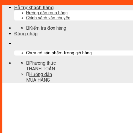
Skip
Hỗ trợ khách hàng
to
Hướng dẫn mua hàng
Chính sách vận chuyển
content
Kiểm tra đơn hàng
Đăng nhập
Chưa có sản phẩm trong giỏ hàng.
Phương thức
THANH TOÁN
Hướng dẫn
MUA HÀNG