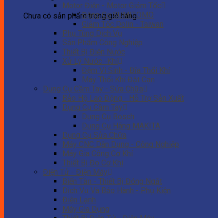
Motor Điện - Motor Giảm Tốc
Động Cơ SUMITOMO
Chưa có sản phẩm trong giỏ hàng.
Giảm Tốc Dolin - Taiwan
Phụ Tùng Dịch Vụ
Sản Phẩm Công Nghiệp
Thiết Bị Điện Nước
Xử Lý Nước -Khí
Đệm Vi Sinh - Đĩa Thổi Khí
Máy Thổi Khí Đặt Cạn
Dụng Cụ Cầm Tay - Sửa Chữa
Bảo Hộ Lao Động - Hỗ Trợ Sản Xuất
Dụng Cụ Cầm Tay
Dụng Cụ Bosch
Dụng Cụ Hãng MAKITA
Dụng Cụ Sửa Chữa
Máy CNC Dân Dụng - Công Nghiệp
Máy Gia Công Cơ Khí
Thiết Bị Đo Cơ Khí
Điện Tử - Điện Máy
Biến Tần - Thiết Bị Đóng Ngắt
Dịch Vụ Và Bảo Hành - Phụ Kiện
Điện Lạnh
Máy Gia Dụng