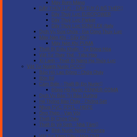
Máy Bơm Màng
DÂY THỦY LỰC - DÂY TUY Ô BỐ THÉP
Dây Thuỷ Lực EUROPOWER
Dây Thuỷ Lực Parker
Dây Thuỷ Lực SUNFLEX-Italy
Dịch Vụ Sửa Chữa - Gia Công Thủy Lực
Máy Nén Khí - Sấy Khí
Máy Nén Khí PUMA
Thiết Bị Điều Khiển - Tự Động Hóa
Vật Tư Thay Thế - Tiêu Hao
Xi Lanh - Thiết Bị Nâng Hạ Thủy Lực
Vật Tư Ngành Nước PCCC
Bảo Hộ Lao Động - Chữa Cháy
Bồn Bể
Cảm Biến - Thiết Bị Đo Nước
Đồng Hồ Nước ZENNER-COMA
Dịch Vụ Bảo Trì Bảo Dưỡng
Hệ Thống Báo Cháy - Chống Sét
Nhựa PVC, PPTL - HĐPE
Ống Thép - Van Vòi
Thiết Bị Chữa Cháy
Thiết Bị Vệ Sinh - Nhà Tắm
Bình Nước Nóng Picenza
Vật Tư Xăng Dầu - Hóa Chất