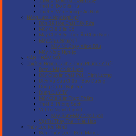
Thiết Bị Điện Tử - Điện Máy
Thiết Bị Đo Điện Tử
Thiết Bị Văn Phòng - An Ninh
Nông Lâm - Ngư Nghiệp
Bồn Bể, Hóa Chất Tẩy Rửa
Máy Chế Biến Gỗ
Máy Chế Biến Thức Ăn Chăn Nuôi
Máy Ngư Nghiệp
Máy Nổ Chạy Xăng Dầu
Máy Nông Nghiệp
SẢN PHẨM MỚI
Thiết Bị Ngành Lạnh - Thực Phẩm - Y Tế
Bơm - Máy Nén Lạnh
Dây Chuyền Chất Pót - Định Lượng
Dịch Vụ Sửa Chữa - Bảo Dưỡng
Dụng Cụ Thí Nghiệm
Dụng Cụ Y Tế
Máy Chế Biến Thực Phẩm
Thiết Bị Phòng Sạch
Vật Tư Ngành Lạnh
Máy Bơm-Máy Nén Lạnh
Vật Tư Thay Thế - Tiêu Hao
Thủy Lực Khí Nén
Bơm Thủy Lực - Bơm Màng