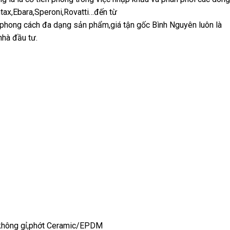
ax,Ebara,Speroni,Rovatti…đến từ
phong cách đa dạng sản phẩm,giá tận gốc Bình Nguyên luôn là
nhà đầu tư.
p không gỉ,phớt Ceramic/EPDM