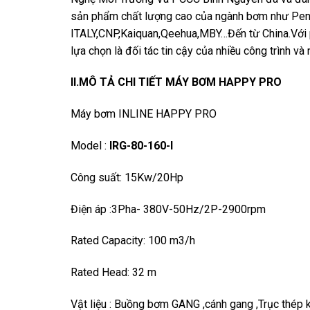
sản phẩm chất lượng cao của ngành bơm như Pent
ITALY,CNP,Kaiquan,Qeehua,MBY…Đến từ China.Với 
lựa chọn là đối tác tin cậy của nhiều công trình và 
II.MÔ TẢ CHI TIẾT MÁY BƠM HAPPY PRO
Máy bơm INLINE HAPPY PRO
Model :
IRG-80-160-I
Công suất: 15Kw/20Hp
Điện áp :3Pha- 380V-50Hz/2P-2900rpm
Rated Capacity: 100 m3/h
Rated Head: 32 m
Vật liệu : Buồng bơm GANG ,cánh gang ,Trục thé