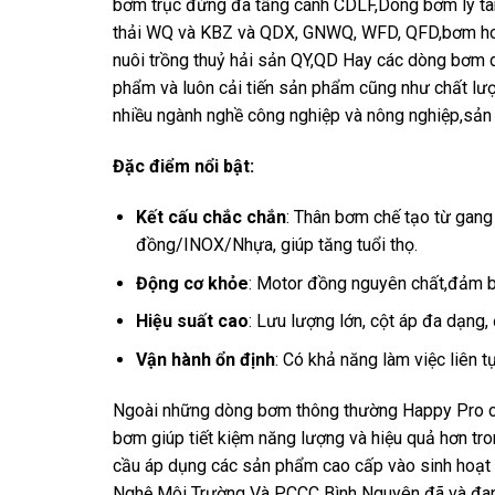
bơm trục đứng đa tầng cánh CDLF,Dòng bơm ly t
thải WQ và KBZ và QDX, GNWQ, WFD, QFD,bơm hoả
nuôi trồng thuỷ hải sản QY,QD Hay các dòng bơ
phẩm và luôn cải tiến sản phẩm cũng như chất lư
nhiều ngành nghề công nghiệp và nông nghiệp,sản
Đặc điểm nổi bật:
Kết cấu chắc chắn
: Thân bơm chế tạo từ gan
đồng/INOX/Nhựa, giúp tăng tuổi thọ.
Động cơ khỏe
: Motor đồng nguyên chất,đảm bả
Hiệu suất cao
: Lưu lượng lớn, cột áp đa dạng
Vận hành ổn định
: Có khả năng làm việc liên t
Ngoài những dòng bơm thông thường Happy Pro cò
bơm giúp tiết kiệm năng lượng và hiệu quả hơn tr
cầu áp dụng các sản phẩm cao cấp vào sinh hoạt
Nghệ Môi Trường Và PCCC Bình Nguyên đã và đang 