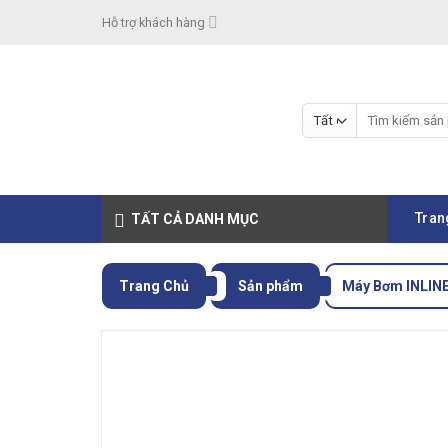
Skip
Hỗ trợ khách hàng
to
content
Tìm
kiếm:
Tran
TẤT CẢ DANH MỤC
Trang Chủ
Sản phẩm
Máy Bơm INLINE