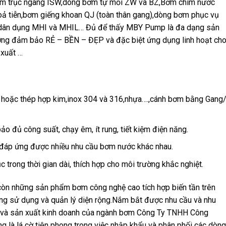
âm trục ngang ISW,dòng bơm tự mồi ZW và BZ,Bơm chìm nước
 tiễn,bơm giếng khoan QJ (toàn thân gang),dòng bơm phục vụ
m dân dụng MHI và MHIL… Đủ để thấy MBY Pump là đa dạng sản
ợng đảm bảo RẺ – BỀN – ĐẸP và đặc biệt ứng dụng linh hoạt ch
 xuất …
g hoặc thép hợp kim,inox 304 và 316,nhựa….,cánh bơm bằng Gang
o đủ công suất, chạy êm, ít rung, tiết kiệm điện năng.
, đáp ứng được nhiều nhu cầu bơm nước khác nhau.
ục trong thời gian dài, thích hợp cho môi trường khắc nghiệt.
n những sản phẩm bơm công nghệ cao tích hợp biến tần trên
ong sử dụng và quản lý diện rộng.Nắm bắt được nhu cầu và nhu
 và sản xuất kinh doanh của ngành bơm Công Ty TNHH Công
là lá cờ tiên phong trong việc nhập khẩu và phân phối các dòng