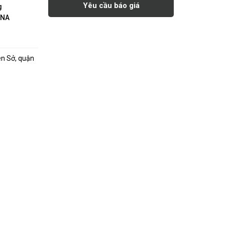
Yêu cầu báo giá
g
INA
ên Sở, quận