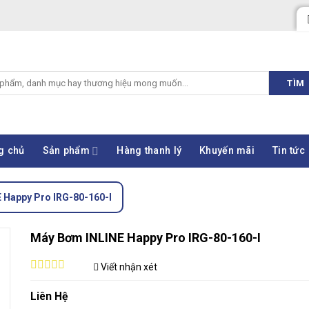
TÌM
g chủ
Sản phẩm
Hàng thanh lý
Khuyến mãi
Tin tức
 Happy Pro IRG-80-160-I
Máy Bơm INLINE Happy Pro IRG-80-160-I
Viết nhận xét
0
out
Liên Hệ
of