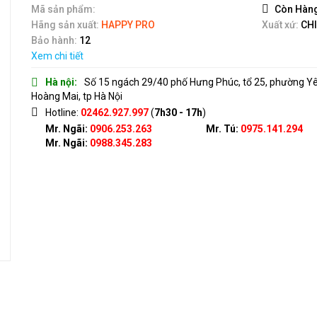
5
Mã sản phẩm:
Còn Hàn
Hãng sản xuất:
HAPPY PRO
Xuất xứ:
CH
Bảo hành:
12
Xem chi tiết
Hà nội:
Số 15 ngách 29/40 phố Hưng Phúc, tổ 25, phường Y
Hoàng Mai, tp Hà Nội
Hotline:
02462.927.997
(
7h30 - 17h
)
Mr. Ngãi:
0906.253.263
Mr. Tú:
0975.141.294
Mr. Ngãi:
0988.345.283