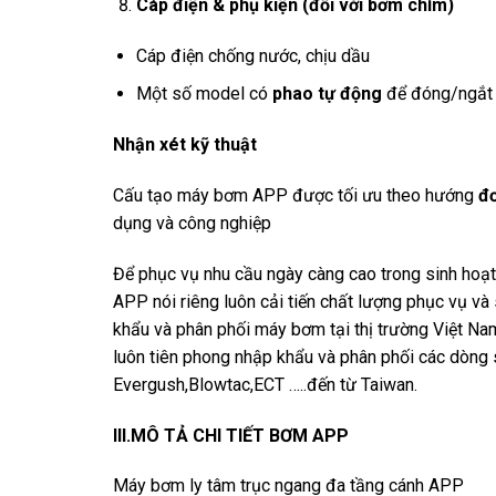
Cáp điện & phụ kiện (đối với bơm chìm)
Cáp điện chống nước, chịu dầu
Một số model có
phao tự động
để đóng/ngắt
Nhận xét kỹ thuật
Cấu tạo máy bơm APP được tối ưu theo hướng
đơ
dụng và công nghiệp
Để phục vụ nhu cầu ngày càng cao trong sinh hoạ
APP nói riêng luôn cải tiến chất lượng phục vụ và
khẩu và phân phối máy bơm tại thị trường Việt
luôn tiên phong nhập khẩu và phân phối các dòn
Evergush,Blowtac,ECT …..đến từ Taiwan.
III.MÔ TẢ CHI TIẾT BƠM APP
Máy bơm ly tâm trục ngang đa tầng cánh APP