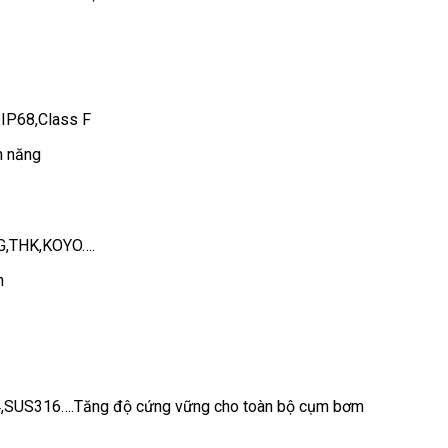
 IP68,Class F
n năng
AG,THK,KOYO….
n
,SUS316….Tăng độ cứng vững cho toàn bộ cụm bơm