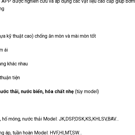
 APP được nghiên cứu và áp dụng các vật liệu cao cấp giúp bơm
ng
 nhựa kỹ thuật cao) chống ăn mòn và mài mòn tốt
m ái
ụng khác nhau
 thuận tiện
ước thải, nước biển, hóa chất nhẹ
(tùy model)
ập, hố móng, nước thải Model: JK,DSP,DSK,KS,KHLSV,BAV…
tăng áp, tuần hoàn Model: HVF,HI,MT,SW…