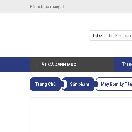
Skip
Hỗ trợ khách hàng
to
content
Tìm
kiếm:
Tran
TẤT CẢ DANH MỤC
Trang Chủ
Sản phẩm
Máy Bơm Ly Tâ