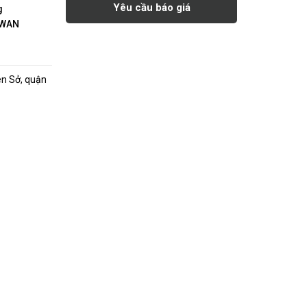
Yêu cầu báo giá
g
IWAN
ên Sở, quận