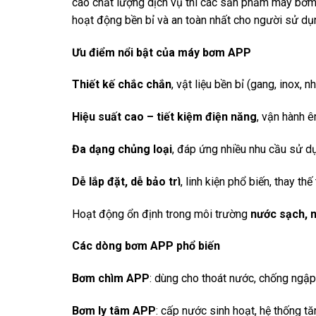
cao chất lượng dịch vụ thì các sản phẩm máy bơm
hoạt động bền bỉ và an toàn nhất cho người sử dụ
Ưu điểm nổi bật của máy bơm APP
Thiết kế chắc chắn
, vật liệu bền bỉ (gang, inox,
Hiệu suất cao – tiết kiệm điện năng
, vận hành ê
Đa dạng chủng loại
, đáp ứng nhiều nhu cầu sử d
Dễ lắp đặt, dễ bảo trì
, linh kiện phổ biến, thay thế
Hoạt động ổn định trong môi trường
nước sạch, n
Các dòng bơm APP phổ biến
Bơm chìm APP
: dùng cho thoát nước, chống ng
Bơm ly tâm APP
: cấp nước sinh hoạt, hệ thống 