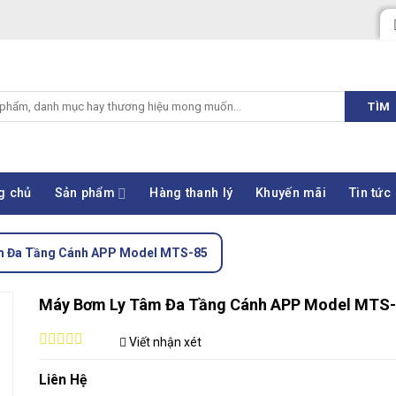
TÌM
g chủ
Sản phẩm
Hàng thanh lý
Khuyến mãi
Tin tức
m Đa Tầng Cánh APP Model MTS-85
Máy Bơm Ly Tâm Đa Tầng Cánh APP Model MTS
Viết nhận xét
0
out
Liên Hệ
of