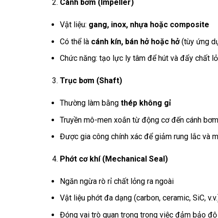
Cánh bơm (Impeller)
Vật liệu:
gang, inox, nhựa hoặc composite
Có thể là
cánh kín, bán hở hoặc hở
(tùy ứng d
Chức năng: tạo lực ly tâm để hút và đẩy chất l
Trục bơm (Shaft)
Thường làm bằng
thép không gỉ
Truyền mô-men xoắn từ động cơ đến cánh bơ
Được gia công chính xác để giảm rung lắc và 
Phớt cơ khí (Mechanical Seal)
Ngăn ngừa rò rỉ chất lỏng ra ngoài
Vật liệu phớt đa dạng (carbon, ceramic, SiC, v.v
Đóng vai trò quan trọng trong việc đảm bảo độ 