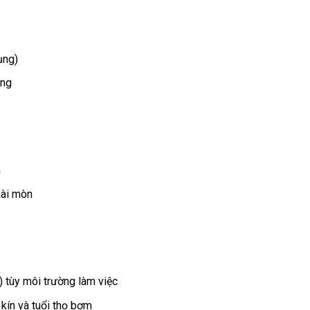
ụng)
ỏng
m
mài mòn
.) tùy môi trường làm việc
kín và tuổi thọ bơm