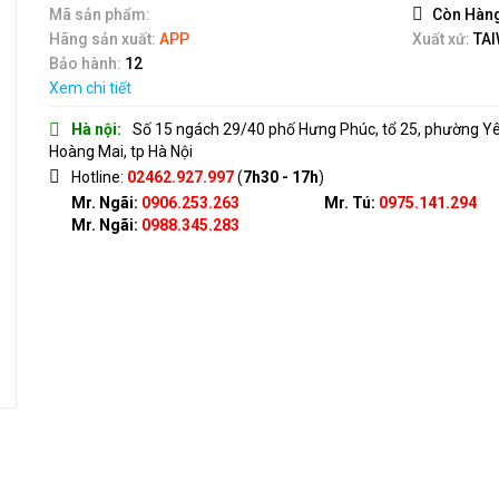
5
Mã sản phẩm:
Còn Hàn
Hãng sản xuất:
APP
Xuất xứ:
TA
Bảo hành:
12
Xem chi tiết
Hà nội:
Số 15 ngách 29/40 phố Hưng Phúc, tổ 25, phường Y
Hoàng Mai, tp Hà Nội
Hotline:
02462.927.997
(
7h30 - 17h
)
Mr. Ngãi:
0906.253.263
Mr. Tú:
0975.141.294
Mr. Ngãi:
0988.345.283