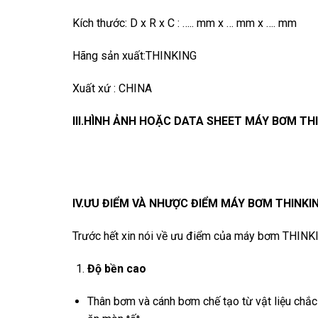
Kích thước: D x R x C : ….. mm x … mm x …. mm
Hãng sản xuất:THINKING
Xuất xứ : CHINA
III.HÌNH ẢNH HOẶC DATA SHEET MÁY BƠM TH
IV.ƯU ĐIỂM VÀ NHƯỢC ĐIỂM MÁY BƠM THINKI
Trước hết xin nói về ưu điểm của máy bơm THINK
Độ bền cao
Thân bơm và cánh bơm chế tạo từ vật liệu chắc