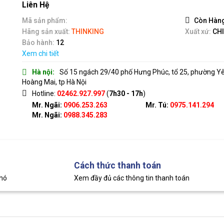
out
Liên Hệ
of
5
Mã sản phẩm:
Còn Hàn
Hãng sản xuất:
THINKING
Xuất xứ:
CH
Bảo hành:
12
Xem chi tiết
Hà nội:
Số 15 ngách 29/40 phố Hưng Phúc, tổ 25, phường Y
Hoàng Mai, tp Hà Nội
Hotline:
02462.927.997
(
7h30 - 17h
)
Mr. Ngãi:
0906.253.263
Mr. Tú:
0975.141.294
Mr. Ngãi:
0988.345.283
Cách thức thanh toán
khó
Xem đầy đủ các thông tin thanh toán