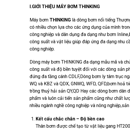
I.GIỚI THIỆU MÁY BƠM THINKING
Máy bơm
THINKING
là dòng bơm nổi tiếng Thượn
có nhiều chọn lựa cho các ứng dụng của mình tr
công nghiệp và dân dụng đa dạng như bơm Inline,
công suất và vật liệu giúp đáp ứng đa dạng nhu cầu
công nghiệp.
Dòng máy bơm THINKING đa dạng mẫu mã và chủng
công suất và độ bền tuyệt đối với các dòng sản 
đứng đa tầng cánh CDLF,Dòng bơm ly tâm trục n
WQ và KBZ và QDX, GNWQ, WFD, QFD,bơm hoả tiễn
trồng thuỷ hải sản QY,QD Hay các dòng bơm dân
phẩm và luôn cải tiến sản phẩm cũng như chất lư
nhiều ngành nghề công nghiệp và nông nghiệp,sản
Kết cấu chắc chắn – Độ bền cao
Thân bơm được chế tạo từ vật liệu gang HT200 