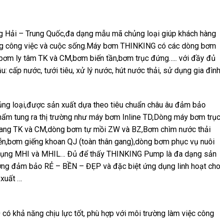
g Hải – Trung Quốc,đa dạng mẫu mã chủng loại giúp khách hàng
ong công việc và cuộc sống.Máy bơm THINKING có các dòng bơm
bơm ly tâm TK và CM,bơm biến tần,bơm trục đứng….. với đầy đủ
: cấp nước, tưới tiêu, xử lý nước, hút nước thải, sử dụng gia đình
 loại,được sản xuất dựa theo tiêu chuẩn châu âu đảm bảo
phẩm tung ra thị trường như máy bơm Inline TD,Dòng máy bơm trụ
gang TK và CM,dòng bơm tự mồi ZW và BZ,Bơm chìm nước thải
,bơm giếng khoan QJ (toàn thân gang),dòng bơm phục vụ nuôi
 dụng MHI và MHIL… Đủ để thấy THINKING Pump là đa dạng sản
ợng đảm bảo RẺ – BỀN – ĐẸP và đặc biệt ứng dụng linh hoạt ch
 xuất …
có khả năng chịu lực tốt, phù hợp với môi trường làm việc công