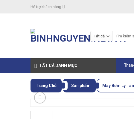
Skip
Hỗ trợ khách hàng
to
content
Tìm
kiếm:
Tran
TẤT CẢ DANH MỤC
Trang Chủ
Sản phẩm
Máy Bơm Ly Tâ