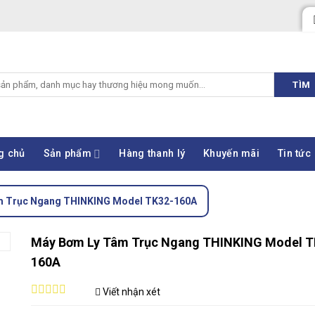
TÌM
g chủ
Sản phẩm
Hàng thanh lý
Khuyến mãi
Tin tức
m Trục Ngang THINKING Model TK32-160A
Máy Bơm Ly Tâm Trục Ngang THINKING Model T
160A
Viết nhận xét
0