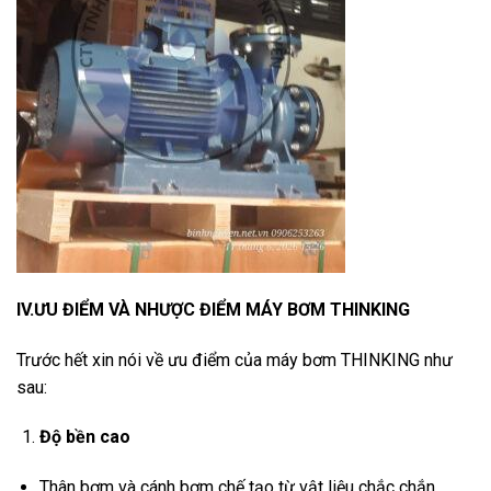
IV.ƯU ĐIỂM VÀ NHƯỢC ĐIỂM MÁY BƠM THINKING
Trước hết xin nói về ưu điểm của máy bơm THINKING như
sau:
Độ bền cao
Thân bơm và cánh bơm chế tạo từ vật liệu chắc chắn