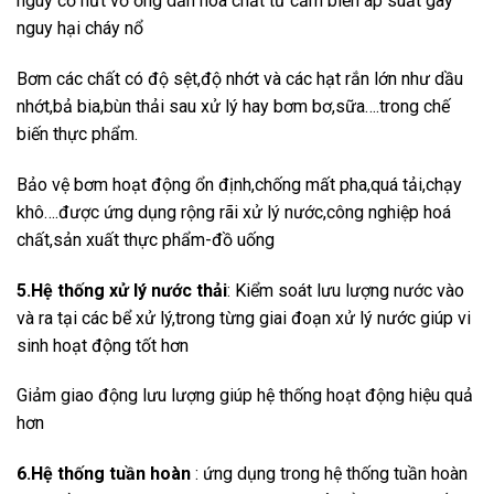
nguy cơ nứt vỡ ống dẫn hoá chất từ cảm biến áp suất gây
nguy hại cháy nổ
Bơm các chất có độ sệt,độ nhớt và các hạt rắn lớn như dầu
nhớt,bả bia,bùn thải sau xử lý hay bơm bơ,sữa….trong chế
biến thực phẩm.
Bảo vệ bơm hoạt động ổn định,chống mất pha,quá tải,chạy
khô….được ứng dụng rộng rãi xử lý nước,công nghiệp hoá
chất,sản xuất thực phẩm-đồ uống
5.Hệ thống xử lý nước thải
: Kiểm soát lưu lượng nước vào
và ra tại các bể xử lý,trong từng giai đoạn xử lý nước giúp vi
sinh hoạt động tốt hơn
Giảm giao động lưu lượng giúp hệ thống hoạt động hiệu quả
hơn
6.Hệ thống tuần hoàn
: ứng dụng trong hệ thống tuần hoàn