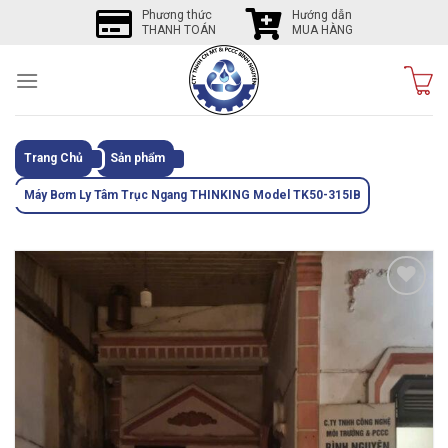
Skip
Phương thức
Hướng dẫn
THANH TOÁN
MUA HÀNG
to
content
Trang Chủ
Sản phẩm
Máy Bơm Ly Tâm Trục Ngang THINKING Model TK50-315IB
Tôi
thích
sản
phẩm
này