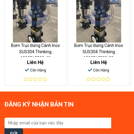
Bơm Trục Đứng Cánh Inox
Bơm Trục Đứng Cánh Inox
SUS304 Thinking
SUS304 Thinking
150CDLF200-40
150CDLF200-30
Liên Hệ
Liên Hệ
Còn Hàng
Còn Hàng
0
0
out
out
of
of
5
5
ĐĂNG KÝ NHẬN BẢN TIN