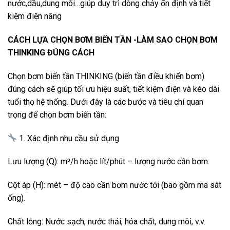
nước,dầu,dung môi…giúp duy trì dòng chảy ổn định và tiết
kiệm điện năng
CÁCH LỰA CHỌN BƠM BIẾN TẦN -LÀM SAO CHỌN BƠM
THINKING ĐÚNG CÁCH
Chọn bơm biến tần THINKING (biến tần điều khiển bơm)
đúng cách sẽ giúp tối ưu hiệu suất, tiết kiệm điện và kéo dài
tuổi thọ hệ thống. Dưới đây là các bước và tiêu chí quan
trọng để chọn bơm biến tần:
1. Xác định nhu cầu sử dụng
Lưu lượng (Q): m³/h hoặc lít/phút – lượng nước cần bơm.
Cột áp (H): mét – độ cao cần bơm nước tới (bao gồm ma sát
ống).
Chất lỏng: Nước sạch, nước thải, hóa chất, dung môi, v.v.