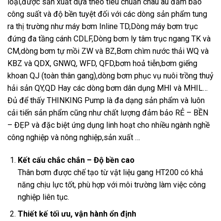
loại,được sản xuất dựa theo tiêu chuẩn châu âu đảm bảo
công suất và độ bền tuyệt đối với các dòng sản phẩm tung
ra thị trường như máy bơm Inline TD,Dòng máy bơm trục
đứng đa tầng cánh CDLF,Dòng bơm ly tâm trục ngang TK và
CM,dòng bơm tự mồi ZW và BZ,Bơm chìm nước thải WQ và
KBZ và QDX, GNWQ, WFD, QFD,bơm hoả tiễn,bơm giếng
khoan QJ (toàn thân gang),dòng bơm phục vụ nuôi trồng thuỷ
hải sản QY,QD Hay các dòng bơm dân dụng MHI và MHIL…
Đủ để thấy THINKING Pump là đa dạng sản phẩm và luôn
cải tiến sản phẩm cũng như chất lượng đảm bảo RẺ – BỀN
– ĐẸP và đặc biệt ứng dụng linh hoạt cho nhiều ngành nghề
công nghiệp và nông nghiệp,sản xuất …
Kết cấu chắc chắn – Độ bền cao
Thân bơm được chế tạo từ vật liệu gang HT200 có khả
năng chịu lực tốt, phù hợp với môi trường làm việc công
nghiệp liên tục.
Thiết kế tối ưu, vận hành ổn định