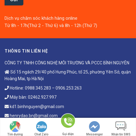
Dịch vụ chăm sóc khách hàng online
Từ 8h - 17h(Thứ 2 - Thứ 6) và 8h - 12h (Thứ 7)
THÔNG TIN LIÊN HỆ
CÔNG TY TNHH CÔNG NGHỆ MÔI TRƯỜNG VÀ PCCC BÌNH NGUYÊN
Số 15 ngách 29/40 phố Hưng Phúc, tổ 25, phường Yên Sở, quận
Hoàng Mai, tp Hà Nội
Hotline:
0988.345.283
–
0906.253.263
Máy bàn:
02462.927.997
kd1.binhnguyen@gmail.com
henrydao.bn@gmail.com
VĂN PHÒNG GIAO DỊCH
Gọi điện
Tìm đường
Chat Zalo
Messenger
Nhắn tin SMS