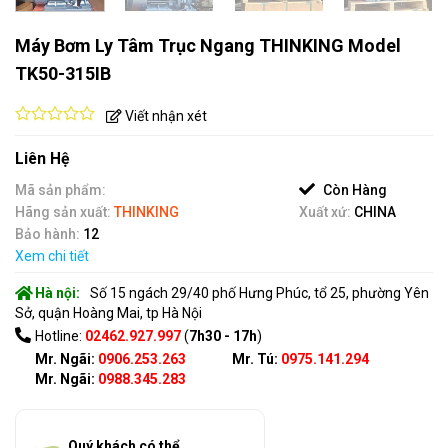
Máy Bơm Ly Tâm Trục Ngang THINKING Model
TK50-315IB
Viết nhận xét
0
out
Liên Hệ
of
5
Mã sản phẩm:
Còn Hàng
Hãng sản xuất:
THINKING
Xuất xứ:
CHINA
Bảo hành:
12
Xem chi tiết
Hà nội:
Số 15 ngách 29/40 phố Hưng Phúc, tổ 25, phường Yên
Sở, quận Hoàng Mai, tp Hà Nội
Hotline:
02462.927.997
(
7h30 - 17h
)
Mr. Ngãi:
0906.253.263
Mr. Tú:
0975.141.294
Mr. Ngãi:
0988.345.283
Quý khách có thể