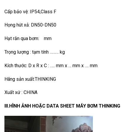
Cấp bảo vệ: IP54,Class F
Họng hút xả: DN50-DN50
Hạt rắn qua bơm: mm
Trọng lượng : tạm tính ……… kg
Kích thước: D x R x C : ….. mm x … mm x …. mm
Hãng sản xuất:THINKING
Xuất xứ : CHINA
III.HÌNH ẢNH HOẶC DATA SHEET MÁY BƠM THINKING