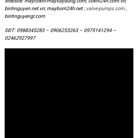
Website: maycokhi-mayxaydung.com; cokhi24h.com.vn;
binhnguyen.net.vn; maybom24h.net ;
valve-pumps.com
,
binhnguyengr.com
SĐT: 0988345283 – 0906253263 – 0975141294 –
02462927997