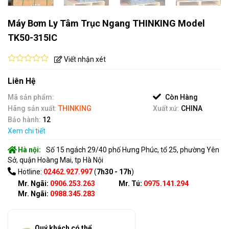
Máy Bơm Ly Tâm Trục Ngang THINKING Model
TK50-315IC
Viết nhận xét
0
out
Liên Hệ
of
5
Mã sản phẩm:
Còn Hàng
Hãng sản xuất:
THINKING
Xuất xứ:
CHINA
Bảo hành:
12
Xem chi tiết
Hà nội:
Số 15 ngách 29/40 phố Hưng Phúc, tổ 25, phường Yên
Sở, quận Hoàng Mai, tp Hà Nội
Hotline:
02462.927.997
(
7h30 - 17h
)
Mr. Ngãi:
0906.253.263
Mr. Tú:
0975.141.294
Mr. Ngãi:
0988.345.283
Quý khách có thể