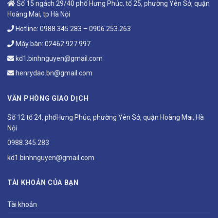
Số 15 ngách 29/40 phố Hưng Phúc, tổ 25, phường Yên Sở, quận
Hoàng Mai, tp Hà Nội
Hotline:
0988.345.283
–
0906.253.263
Máy bàn:
02462.927.997
kd1.binhnguyen@gmail.com
henrydao.bn@gmail.com
VĂN PHÒNG GIAO DỊCH
Số 12 tổ 24, phốHưng Phúc, phường Yên Sở, quận Hoàng Mai, Hà
Nội
0988.345.283
kd1.binhnguyen@gmail.com
TÀI KHOẢN CỦA BẠN
Tài khoản