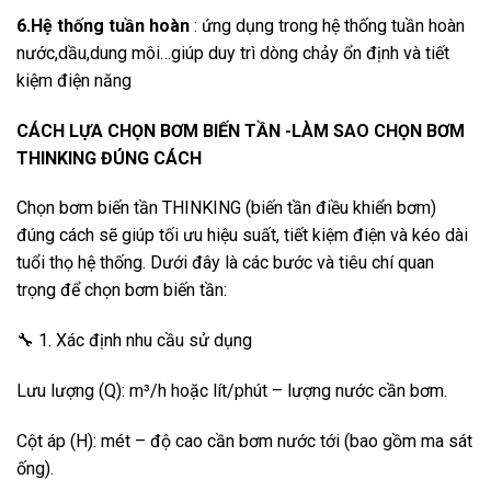
6.Hệ thống tuần hoàn
: ứng dụng trong hệ thống tuần hoàn
nước,dầu,dung môi…giúp duy trì dòng chảy ổn định và tiết
kiệm điện năng
CÁCH LỰA CHỌN BƠM BIẾN TẦN -LÀM SAO CHỌN BƠM
THINKING ĐÚNG CÁCH
Chọn bơm biến tần THINKING (biến tần điều khiển bơm)
đúng cách sẽ giúp tối ưu hiệu suất, tiết kiệm điện và kéo dài
tuổi thọ hệ thống. Dưới đây là các bước và tiêu chí quan
trọng để chọn bơm biến tần:
🔧 1. Xác định nhu cầu sử dụng
Lưu lượng (Q): m³/h hoặc lít/phút – lượng nước cần bơm.
Cột áp (H): mét – độ cao cần bơm nước tới (bao gồm ma sát
ống).