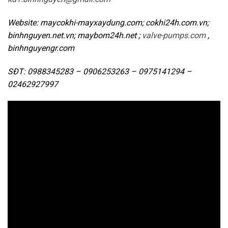
Website: maycokhi-mayxaydung.com; cokhi24h.com.vn;
binhnguyen.net.vn; maybom24h.net ;
valve-pumps.com
,
binhnguyengr.com
SĐT: 0988345283 – 0906253263 – 0975141294 –
02462927997