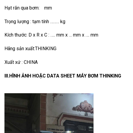
Hạt rắn qua bơm: mm
Trọng lượng : tạm tính ……… kg
Kích thước: D x R x C : ….. mm x … mm x …. mm
Hãng sản xuất:THINKING
Xuất xứ : CHINA
III.HÌNH ẢNH HOẶC DATA SHEET MÁY BƠM THINKING