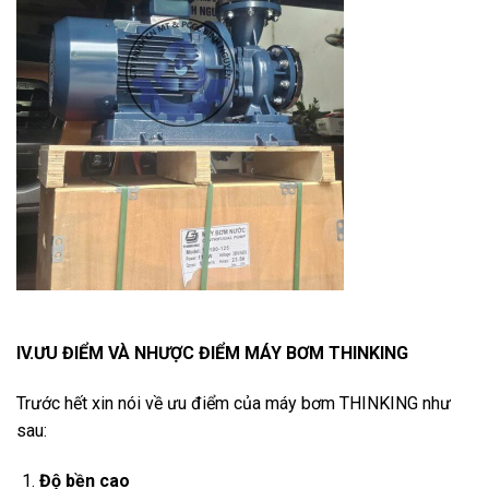
IV.ƯU ĐIỂM VÀ NHƯỢC ĐIỂM MÁY BƠM THINKING
Trước hết xin nói về ưu điểm của máy bơm THINKING như
sau:
Độ bền cao