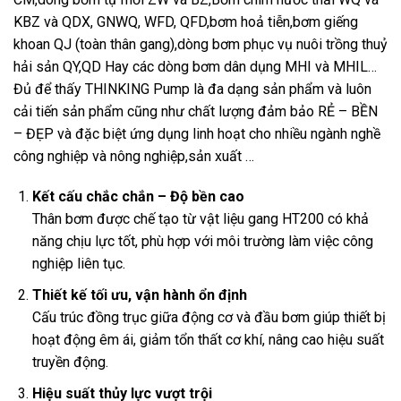
KBZ và QDX, GNWQ, WFD, QFD,bơm hoả tiễn,bơm giếng
khoan QJ (toàn thân gang),dòng bơm phục vụ nuôi trồng thuỷ
hải sản QY,QD Hay các dòng bơm dân dụng MHI và MHIL…
Đủ để thấy THINKING Pump là đa dạng sản phẩm và luôn
cải tiến sản phẩm cũng như chất lượng đảm bảo RẺ – BỀN
– ĐẸP và đặc biệt ứng dụng linh hoạt cho nhiều ngành nghề
công nghiệp và nông nghiệp,sản xuất …
Kết cấu chắc chắn – Độ bền cao
Thân bơm được chế tạo từ vật liệu gang HT200 có khả
năng chịu lực tốt, phù hợp với môi trường làm việc công
nghiệp liên tục.
Thiết kế tối ưu, vận hành ổn định
Cấu trúc đồng trục giữa động cơ và đầu bơm giúp thiết bị
hoạt động êm ái, giảm tổn thất cơ khí, nâng cao hiệu suất
truyền động.
Hiệu suất thủy lực vượt trội