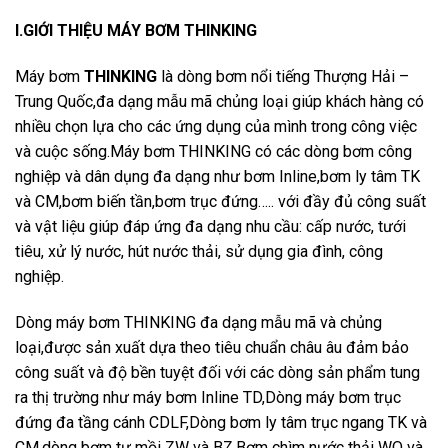
I.GIỚI THIỆU MÁY BƠM THINKING
Máy bơm
THINKING
là dòng bơm nổi tiếng Thượng Hải –
Trung Quốc,đa dạng mẫu mã chủng loại giúp khách hàng có
nhiều chọn lựa cho các ứng dụng của mình trong công việc
và cuộc sống.Máy bơm THINKING có các dòng bơm công
nghiệp và dân dụng đa dạng như bơm Inline,bơm ly tâm TK
và CM,bơm biến tần,bơm trục đứng….. với đầy đủ công suất
và vật liệu giúp đáp ứng đa dạng nhu cầu: cấp nước, tưới
tiêu, xử lý nước, hút nước thải, sử dụng gia đình, công
nghiệp.
Dòng máy bơm THINKING đa dạng mẫu mã và chủng
loại,được sản xuất dựa theo tiêu chuẩn châu âu đảm bảo
công suất và độ bền tuyệt đối với các dòng sản phẩm tung
ra thị trường như máy bơm Inline TD,Dòng máy bơm trục
đứng đa tầng cánh CDLF,Dòng bơm ly tâm trục ngang TK và
CM,dòng bơm tự mồi ZW và BZ,Bơm chìm nước thải WQ và