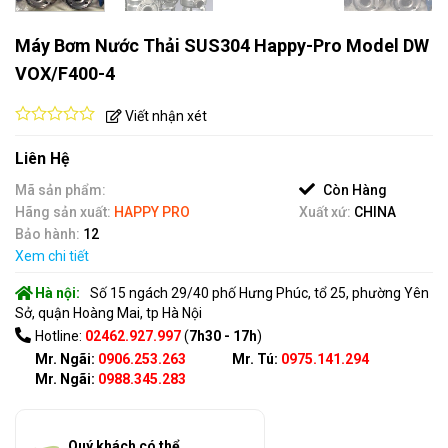
Máy Bơm Nước Thải SUS304 Happy-Pro Model DW
VOX/F400-4
Viết nhận xét
0
out
Liên Hệ
of
5
Mã sản phẩm:
Còn Hàng
Hãng sản xuất:
HAPPY PRO
Xuất xứ:
CHINA
Bảo hành:
12
Xem chi tiết
Hà nội:
Số 15 ngách 29/40 phố Hưng Phúc, tổ 25, phường Yên
Sở, quận Hoàng Mai, tp Hà Nội
Hotline:
02462.927.997
(
7h30 - 17h
)
Mr. Ngãi:
0906.253.263
Mr. Tú:
0975.141.294
Mr. Ngãi:
0988.345.283
Quý khách có thể