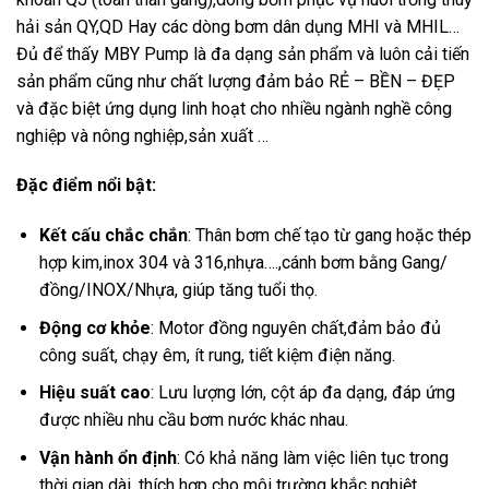
hải sản QY,QD Hay các dòng bơm dân dụng MHI và MHIL…
Đủ để thấy MBY Pump là đa dạng sản phẩm và luôn cải tiến
sản phẩm cũng như chất lượng đảm bảo RẺ – BỀN – ĐẸP
và đặc biệt ứng dụng linh hoạt cho nhiều ngành nghề công
nghiệp và nông nghiệp,sản xuất …
Đặc điểm nổi bật:
Kết cấu chắc chắn
: Thân bơm chế tạo từ gang hoặc thép
hợp kim,inox 304 và 316,nhựa….,cánh bơm bằng Gang/
đồng/INOX/Nhựa, giúp tăng tuổi thọ.
Động cơ khỏe
: Motor đồng nguyên chất,đảm bảo đủ
công suất, chạy êm, ít rung, tiết kiệm điện năng.
Hiệu suất cao
: Lưu lượng lớn, cột áp đa dạng, đáp ứng
được nhiều nhu cầu bơm nước khác nhau.
Vận hành ổn định
: Có khả năng làm việc liên tục trong
thời gian dài, thích hợp cho môi trường khắc nghiệt.