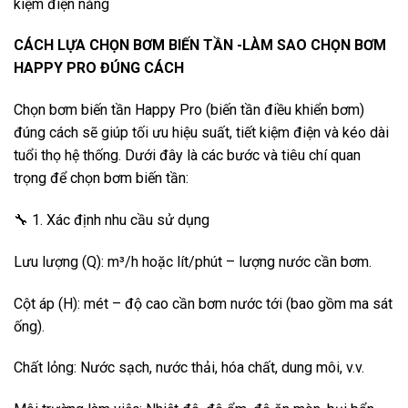
kiệm điện năng
CÁCH LỰA CHỌN BƠM BIẾN TẦN -LÀM SAO CHỌN BƠM
HAPPY PRO ĐÚNG CÁCH
Chọn bơm biến tần Happy Pro (biến tần điều khiển bơm)
đúng cách sẽ giúp tối ưu hiệu suất, tiết kiệm điện và kéo dài
tuổi thọ hệ thống. Dưới đây là các bước và tiêu chí quan
trọng để chọn bơm biến tần:
🔧 1. Xác định nhu cầu sử dụng
Lưu lượng (Q): m³/h hoặc lít/phút – lượng nước cần bơm.
Cột áp (H): mét – độ cao cần bơm nước tới (bao gồm ma sát
ống).
Chất lỏng: Nước sạch, nước thải, hóa chất, dung môi, v.v.