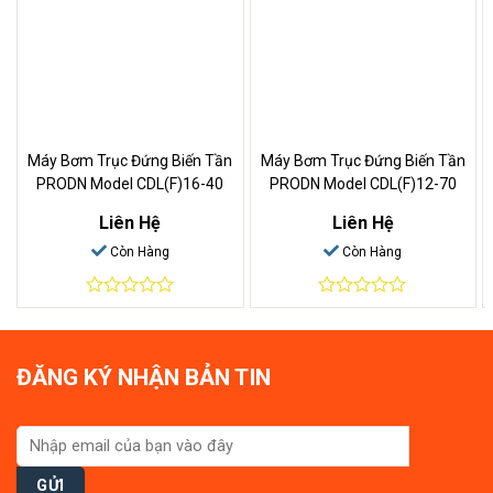
Máy Bơm Trục Đứng Biến Tần
Máy Bơm Trục Đứng Biến Tần
PRODN Model CDL(F)16-40
PRODN Model CDL(F)12-70
Liên Hệ
Liên Hệ
Còn Hàng
Còn Hàng
0
0
out
out
of
of
5
5
ĐĂNG KÝ NHẬN BẢN TIN