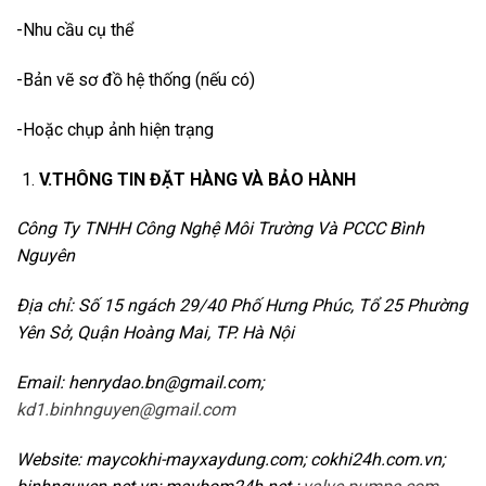
-Nhu cầu cụ thể
-Bản vẽ sơ đồ hệ thống (nếu có)
-Hoặc chụp ảnh hiện trạng
V.THÔNG TIN ĐẶT HÀNG VÀ BẢO HÀNH
Công Ty TNHH Công Nghệ Môi Trường Và PCCC Bình
Nguyên
Địa chỉ: Số 15 ngách 29/40 Phố Hưng Phúc, Tổ 25 Phường
Yên Sở, Quận Hoàng Mai, TP. Hà Nội
Email: henrydao.bn@gmail.com;
kd1.binhnguyen@gmail.com
Website: maycokhi-mayxaydung.com; cokhi24h.com.vn;