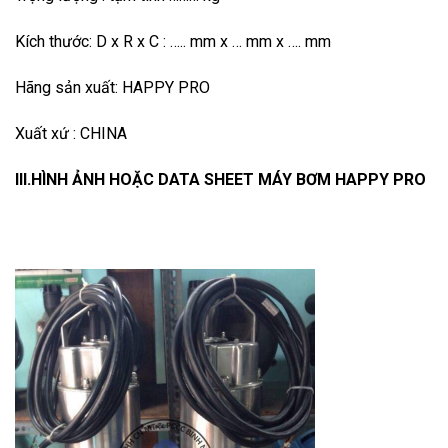
Kích thước: D x R x C : ….. mm x … mm x …. mm
Hãng sản xuất: HAPPY PRO
Xuất xứ : CHINA
III.HÌNH ẢNH HOẶC DATA SHEET MÁY BƠM HAPPY PRO