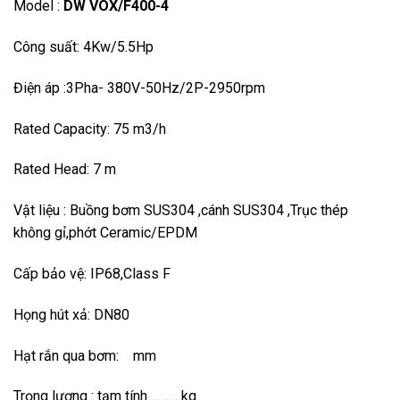
Model :
DW VOX/F400-4
Công suất: 4Kw/5.5Hp
Điện áp :3Pha- 380V-50Hz/2P-2950rpm
Rated Capacity: 75 m3/h
Rated Head: 7 m
Vật liệu : Buồng bơm SUS304 ,cánh SUS304 ,Trục thép
không gỉ,phớt Ceramic/EPDM
Cấp bảo vệ: IP68,Class F
Họng hút xả: DN80
Hạt rắn qua bơm: mm
Trọng lượng : tạm tính ……… kg