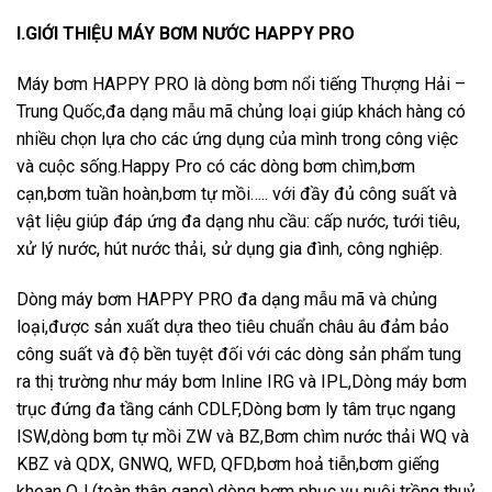
I.GIỚI THIỆU MÁY BƠM NƯỚC HAPPY PRO
Máy bơm HAPPY PRO là dòng bơm nổi tiếng Thượng Hải –
Trung Quốc,đa dạng mẫu mã chủng loại giúp khách hàng có
nhiều chọn lựa cho các ứng dụng của mình trong công việc
và cuộc sống.Happy Pro có các dòng bơm chìm,bơm
cạn,bơm tuần hoàn,bơm tự mồi….. với đầy đủ công suất và
vật liệu giúp đáp ứng đa dạng nhu cầu: cấp nước, tưới tiêu,
xử lý nước, hút nước thải, sử dụng gia đình, công nghiệp.
Dòng máy bơm HAPPY PRO đa dạng mẫu mã và chủng
loại,được sản xuất dựa theo tiêu chuẩn châu âu đảm bảo
công suất và độ bền tuyệt đối với các dòng sản phẩm tung
ra thị trường như máy bơm Inline IRG và IPL,Dòng máy bơm
trục đứng đa tầng cánh CDLF,Dòng bơm ly tâm trục ngang
ISW,dòng bơm tự mồi ZW và BZ,Bơm chìm nước thải WQ và
KBZ và QDX, GNWQ, WFD, QFD,bơm hoả tiễn,bơm giếng
khoan QJ (toàn thân gang),dòng bơm phục vụ nuôi trồng thuỷ