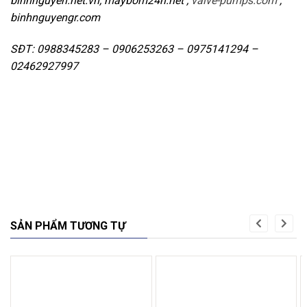
binhnguyen.net.vn; maybom24h.net ;
valve-pumps.com
,
binhnguyengr.com
SĐT: 0988345283 – 0906253263 – 0975141294 –
02462927997
SẢN PHẨM TƯƠNG TỰ