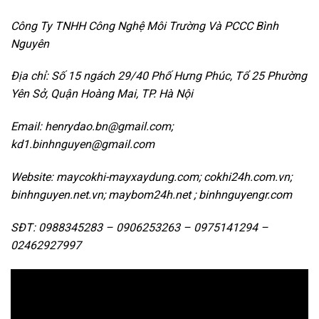
Công Ty TNHH Công Nghệ Môi Trường Và PCCC Bình
Nguyên
Địa chỉ: Số 15 ngách 29/40 Phố Hưng Phúc, Tổ 25 Phường
Yên Sở, Quận Hoàng Mai, TP. Hà Nội
Email: henrydao.bn@gmail.com;
kd1.binhnguyen@gmail.com
Website: maycokhi-mayxaydung.com; cokhi24h.com.vn;
binhnguyen.net.vn; maybom24h.net ; binhnguyengr.com
SĐT: 0988345283 – 0906253263 – 0975141294 –
02462927997