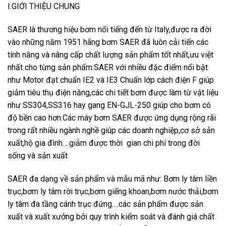
I.GIỚI THIỆU CHUNG
SAER là thương hiệu bơm nổi tiếng đến từ Italy,được ra đời
vào những năm 1951 hãng bơm SAER đã luôn cải tiến các
tính năng và nâng cấp chất lượng sản phẩm tốt nhất,ưu việt
nhất cho từng sản phẩm.SAER với nhiều đặc điểm nổi bật
như Motor đạt chuẩn IE2 và IE3 Chuẩn lớp cách điện F giúp
giảm tiêu thụ điện năng,các chi tiết bơm được làm từ vật liệu
như SS304,SS316 hay gang EN-GJL-250 giúp cho bơm có
độ bền cao hơn.Các máy bơm SAER được ứng dụng rộng rãi
trong rất nhiều ngành nghề giúp các doanh nghiệp,cơ sở sản
xuất,hộ gia đình….giảm được thời gian chi phí trong đời
sống và sản xuất
SAER đa dạng về sản phẩm và mẫu mã như: Bơm ly tâm liền
trục,bơm ly tâm rời trục,bơm giếng khoan,bơm nước thải,bơm
ly tâm đa tầng cánh trục đứng….các sản phẩm được sản
xuất và xuất xưởng bởi quy trình kiểm soát và đánh giá chất