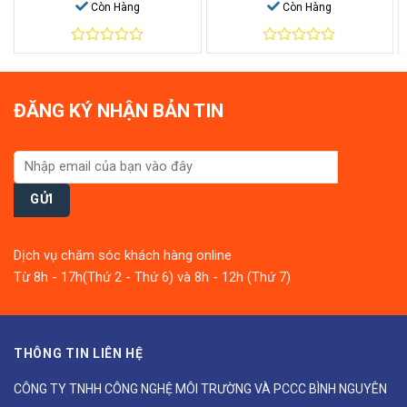
Còn Hàng
Còn Hàng
0
0
out
out
of
of
5
5
ĐĂNG KÝ NHẬN BẢN TIN
Dịch vụ chăm sóc khách hàng online
Từ 8h - 17h(Thứ 2 - Thứ 6) và 8h - 12h (Thứ 7)
THÔNG TIN LIÊN HỆ
CÔNG TY TNHH CÔNG NGHỆ MÔI TRƯỜNG VÀ PCCC BÌNH NGUYÊN