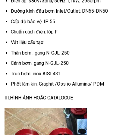
Điện áp: 380V/3pha/50Hz;1,1kW; 2950rpm
Đường kính đầu bơm Inlet/Outlet: DN65-DN50
Cấp độ bảo vệ: IP 55
Chuẩn cách điện: lớp F
Vật liệu cấu tạo:
Thân bơm : gang N-GJL-250
Cánh bơm: gang N-GJL-250
Trục bơm: inox AISI 431
Phốt làm kín: Graphit /Oss io Allumina/ PDM
III.HÌNH ẢNH HOẶC CATALOGUE