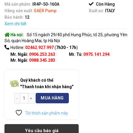
of
Mã sản phẩm:
IR4P-50-160A
Còn Hàng
5
Hãng sản xuất:
SAER Pump
Xuất xứ:
ITALY
Bảo hành:
12
Xem chi tiết
Hà nội:
Số 15 ngách 29/40 phố Hưng Phúc, tổ 25, phường Yên
Sở, quận Hoàng Mai, tp Hà Nội
Hotline:
02462.927.997
(
7h30 - 17h
)
Mr. Ngãi:
0906.253.263
Mr. Tú:
0975.141.294
Mr. Ngãi:
0988.345.283
Quý khách có thể
"Thanh toán khi nhận hàng"
Máy Bơm SAER IR4P-50-160A số lượng
MUA HÀNG
Tôi thích sản phẩm này
Yêu cầu báo giá