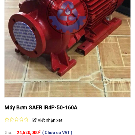
Máy Bơm SAER IR4P-50-160A
Viết nhận xét
0
out
₫
Giá:
24,520,000
( Chưa có VAT )