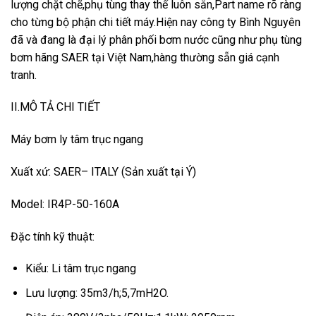
lượng chặt chẽ,phụ tùng thay thế luôn sẵn,Part name rõ ràng
cho từng bộ phận chi tiết máy.Hiện nay công ty Bình Nguyên
đã và đang là đại lý phân phối bơm nước cũng như phụ tùng
bơm hãng SAER tại Việt Nam,hàng thường sẵn giá cạnh
tranh.
II.MÔ TẢ CHI TIẾT
Máy bơm ly tâm trục ngang
Xuất xứ: SAER– ITALY (Sản xuất tại Ý)
Model: IR4P-50-160A
Đặc tính kỹ thuật:
Kiểu: Li tâm trục ngang
Lưu lượng: 35m3/h;5,7mH2O.