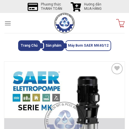
Skip
Phương thức
Hướng dẫn
THANH TOÁN
MUA HÀNG
to
content
Trang Chủ
Sản phẩm
Máy Bơm SAER MK40/12
Tôi
thích
sản
phẩm
này