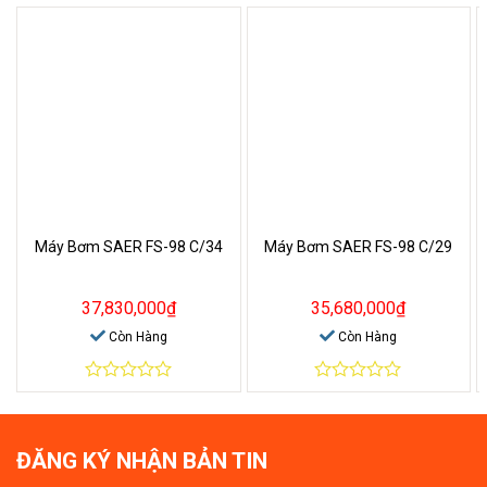
Máy Bơm SAER FS-98 C/34
Máy Bơm SAER FS-98 C/29
37,830,000
₫
35,680,000
₫
Còn Hàng
Còn Hàng
0
0
out
out
of
of
5
5
ĐĂNG KÝ NHẬN BẢN TIN