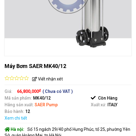
Máy Bơm SAER MK40/12
Viết nhận xét
0
out
₫
Giá:
66,800,000
( Chưa có VAT )
of
Mã sản phẩm:
MK40/12
Còn Hàng
5
Hãng sản xuất:
SAER Pump
Xuất xứ:
ITALY
Bảo hành:
12
Xem chi tiết
Hà nội:
Số 15 ngách 29/40 phố Hưng Phúc, tổ 25, phường Yên
Sở, quận Hoàng Mai, tp Hà Nội