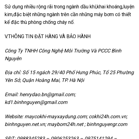
Sử dụng nhiều rộng rãi trong ngành dầu khí,khai khoáng,luyện
kim,đặc biệt những ngành trên cần những máy bơm có thiết
kế đặc thù phòng chống cháy nổ.
V.THÔNG TIN ĐẶT HÀNG VÀ BẢO HÀNH
Công Ty TNHH Công Nghệ Môi Trường Và PCCC Bình
Nguyên
Địa chỉ: Số 15 ngách 29/40 Phố Hưng Phúc, Tổ 25 Phường
Yên Sở, Quận Hoàng Mai, TP. Hà Nội
Email: henrydao.bn@gmail.com;
kd1.binhnguyen@gmail.com
Website: maycokhi-mayxaydung.com; cokhi24h.com.vn;
binhnguyen.net.vn; maybom24h.net ; binhnguyengr.com
SĐT: 0988345283 – 0906253263 – 0975141294 –