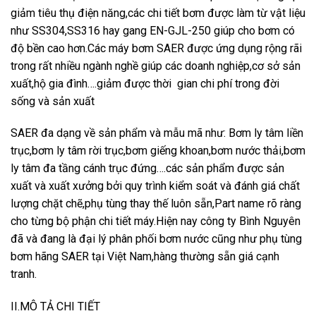
giảm tiêu thụ điện năng,các chi tiết bơm được làm từ vật liệu
như SS304,SS316 hay gang EN-GJL-250 giúp cho bơm có
độ bền cao hơn.Các máy bơm SAER được ứng dụng rộng rãi
trong rất nhiều ngành nghề giúp các doanh nghiệp,cơ sở sản
xuất,hộ gia đình….giảm được thời gian chi phí trong đời
sống và sản xuất
SAER đa dạng về sản phẩm và mẫu mã như: Bơm ly tâm liền
trục,bơm ly tâm rời trục,bơm giếng khoan,bơm nước thải,bơm
ly tâm đa tầng cánh trục đứng….các sản phẩm được sản
xuất và xuất xưởng bởi quy trình kiểm soát và đánh giá chất
lượng chặt chẽ,phụ tùng thay thế luôn sẵn,Part name rõ ràng
cho từng bộ phận chi tiết máy.Hiện nay công ty Bình Nguyên
đã và đang là đại lý phân phối bơm nước cũng như phụ tùng
bơm hãng SAER tại Việt Nam,hàng thường sẵn giá cạnh
tranh.
II.MÔ TẢ CHI TIẾT