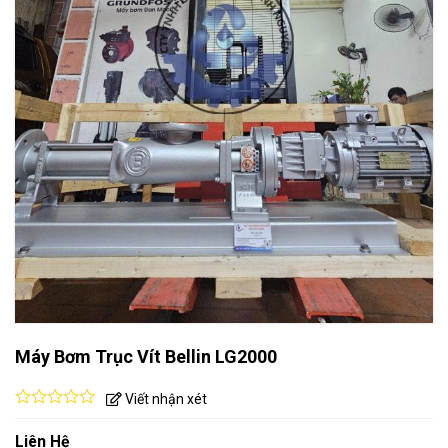
Máy Bơm Trục Vít Bellin LG2000
Viết nhận xét
0
out
Liên Hệ