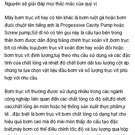
Nguyên sẽ giải đáp mọi thắc mắc của quý vị
Máy bơm trục vít hay có tên khác là bơm ruột gà hoặc bơm
đuôi chuột tên tiếng anh là Progessive Cavity Pump hoặc
Screw pump,Sở dĩ nó có tên gọi này là cấu tạo bên trong
thân bơm được dẫn động bằng chính trục xoắn vít ,bơm trục
bít có nhiều loại,bơm trục vít xoắn đơn hay xoắn đôi hoặc
bơm trục vít định lượng,tuỳ theo nhu cầu sử dụng và các đặc
tính của chất lỏng và nhiệt độ chất bơm dãi lưu lượng cột áp
chúng ta lựa chọn vật liệu đầu bơm và số lượng trục vít phù
hợp với nhu cầu.
Bơm trục vít thường được sử dụng nhiều trong các ngành
công nghiệp liên quan đến các chất lỏng có độ sệt,độ nhớt
cao,chất lỏng ăn mòn hoặc hệ thống sản xuất thực phẩm,y
tế….đặc biệt là bơm trục vít bơm chất lỏng có dạng hạt cho
hiệu quả bơm cao mà độ mài mòn thấp do cấu tạo đặc
biệt,máy bơm có thể điều chỉnh tốc độ và lưu lượng qua hộp