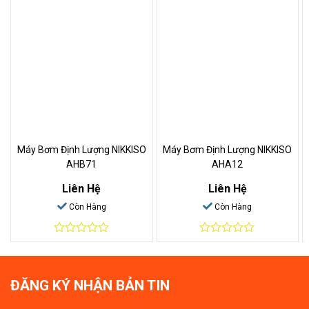
Máy Bơm Định Lượng NIKKISO
Máy Bơm Định Lượng NIKKISO
AHB71
AHA12
Liên Hệ
Liên Hệ
Còn Hàng
Còn Hàng
0
0
out
out
of
of
5
5
ĐĂNG KÝ NHẬN BẢN TIN