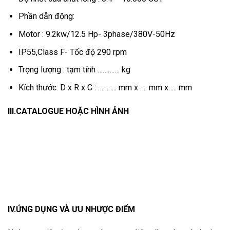
Phần dẫn động:
Motor : 9.2kw/12.5 Hp- 3phase/380V-50Hz
IP55,Class F- Tốc độ 290 rpm
Trọng lượng : tạm tính …………. kg
Kích thước: D x R x C : ……….. mm x …. mm x….. mm
III.CATALOGUE HOẶC HÌNH ẢNH
IV.ỨNG DỤNG VÀ ƯU NHƯỢC ĐIỂM