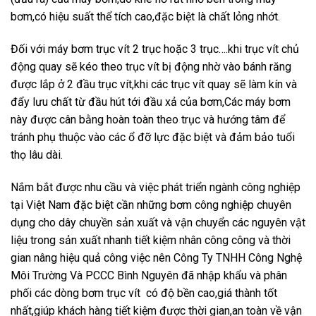
bơm,có hiệu suất thể tích cao,đặc biệt là chất lỏng nhớt.
Đối với máy bơm trục vít 2 trục hoặc 3 trục….khi trục vít chủ
động quay sẽ kéo theo trục vít bị động nhờ vào bánh răng
được lắp ở 2 đầu trục vít,khi các trục vít quay sẽ làm kín và
đẩy lưu chất từ đầu hút tới đầu xả của bơm,Các máy bơm
này được cân bằng hoàn toàn theo trục và hướng tâm để
tránh phụ thuộc vào các ổ đỡ lực đặc biệt và đảm bảo tuổi
thọ lâu dài.
Nắm bắt được nhu cầu và việc phát triển ngành công nghiệp
tại Việt Nam đặc biệt cần những bơm công nghiệp chuyên
dụng cho dây chuyền sản xuất và vận chuyển các nguyên vật
liệu trong sản xuất nhanh tiết kiệm nhân công công và thời
gian nâng hiệu quả công việc nên Công Ty TNHH Công Nghệ
Môi Trường Và PCCC Bình Nguyên đã nhập khẩu và phân
phối các dòng bơm trục vít có độ bền cao,giá thành tốt
nhất,giúp khách hàng tiết kiệm được thời gian,an toàn về vận