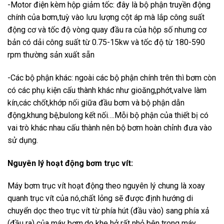
-Motor điện kèm hộp giảm tốc: đây là bộ phận truyền động
chính của bơm,tuỳ vào lưu lượng cột áp mà lắp công suất
động cơ và tốc độ vòng quay đầu ra của hộp số nhưng cơ
bản có dải công suất từ 0.75-15kw và tốc độ từ 180-590
rpm thường sản xuất sẵn
-Các bộ phận khác: ngoài các bộ phận chính trên thì bơm còn
có các phụ kiện cấu thành khác như gioăng,phớt,valve làm
kín,các chốt,khớp nối giữa đầu bơm và bộ phận dẫn
động,khung bệ,bulong kết nối….Mỗi bộ phận của thiết bị có
vai trò khác nhau cấu thành nên bộ bơm hoàn chỉnh đưa vào
sử dụng.
Nguyên lý hoạt động bơm trục vít:
Máy bơm trục vít hoạt động theo nguyên lý chung là xoay
quanh trục vít của nó,chất lỏng sẽ được định hướng di
chuyển dọc theo trục vít từ phía hút (đầu vào) sang phía xả
(đầu ra) của máy bơm,do khe hở rất nhỏ bên trong máy