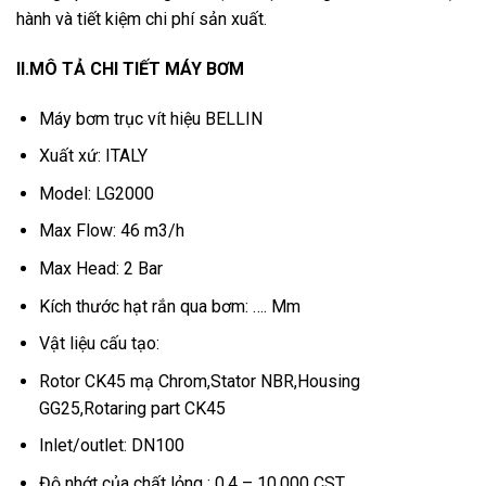
hành và tiết kiệm chi phí sản xuất.
II.MÔ TẢ CHI TIẾT MÁY BƠM
Máy bơm trục vít hiệu BELLIN
Xuất xứ: ITALY
Model: LG2000
Max Flow: 46 m3/h
Max Head: 2 Bar
Kích thước hạt rắn qua bơm: …. Mm
Vật liệu cấu tạo:
Rotor CK45 mạ Chrom,Stator NBR,Housing
GG25,Rotaring part CK45
Inlet/outlet: DN100
Độ nhớt của chất lỏng : 0.4 – 10.000 CST