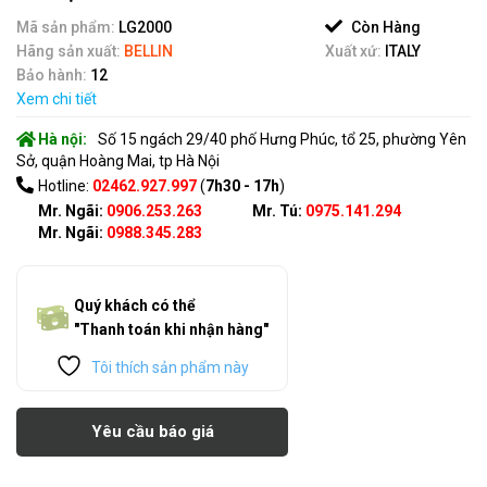
of
5
Mã sản phẩm:
LG2000
Còn Hàng
Hãng sản xuất:
BELLIN
Xuất xứ:
ITALY
Bảo hành:
12
Xem chi tiết
Hà nội:
Số 15 ngách 29/40 phố Hưng Phúc, tổ 25, phường Yên
Sở, quận Hoàng Mai, tp Hà Nội
Hotline:
02462.927.997
(
7h30 - 17h
)
Mr. Ngãi:
0906.253.263
Mr. Tú:
0975.141.294
Mr. Ngãi:
0988.345.283
Quý khách có thể
"Thanh toán khi nhận hàng"
Tôi thích sản phẩm này
Yêu cầu báo giá