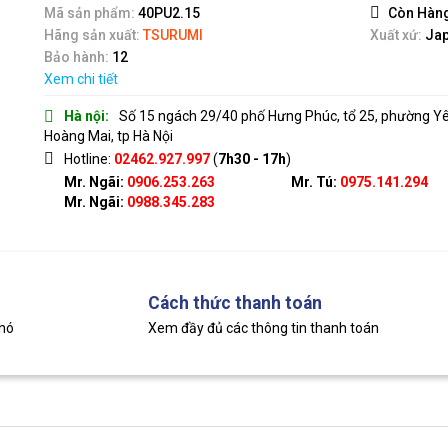
5
Mã sản phẩm:
40PU2.15
Còn Hàn
Hãng sản xuất:
TSURUMI
Xuất xứ:
Ja
Bảo hành:
12
Xem chi tiết
Hà nội:
Số 15 ngách 29/40 phố Hưng Phúc, tổ 25, phường Y
Hoàng Mai, tp Hà Nội
Hotline:
02462.927.997
(
7h30 - 17h
)
Mr. Ngãi:
0906.253.263
Mr. Tú:
0975.141.294
Mr. Ngãi:
0988.345.283
Cách thức thanh toán
khó
Xem đầy đủ các thông tin thanh toán