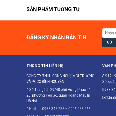
SẢN PHẨM TƯƠNG TỰ
ĐĂNG KÝ NHẬN BẢN TIN
THÔNG TIN LIÊN HỆ
VĂN PH
CÔNG TY TNHH CÔNG NGHỆ MÔI TRƯỜNG
Số 12 t
VÀ PCCC BÌNH NGUYÊN
Sở, quận
Số 15 ngách 29/40 phố Hưng Phúc, tổ
0988.34
25, phường Yên Sở, quận Hoàng Mai, tp
kd1.bin
Hà Nội
Hotline:
0988.345.283
–
0906.253.263