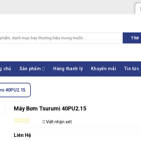
TÌM
g chủ
Sản phẩm
Hàng thanh lý
Khuyến mãi
Tin tức
mi 40PU2.15
Máy Bơm Tsurumi 40PU2.15
Viết nhận xét
0
out
Liên Hệ
of