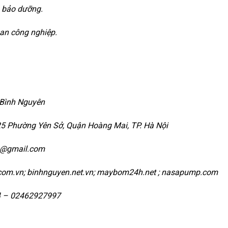
n bảo dưỡng.
han công nghiệp.
Bình Nguyên
25 Phường Yên Sở, Quận Hoàng Mai, TP. Hà Nội
n@gmail.com
com.vn; binhnguyen.net.vn; maybom24h.net ; nasapump.com
4 – 02462927997