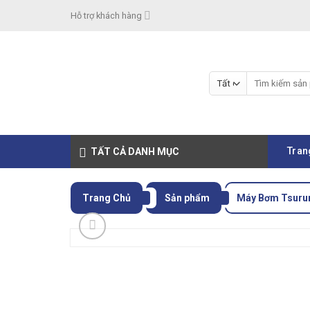
Skip
Hỗ trợ khách hàng
to
content
Tìm
kiếm:
Tran
TẤT CẢ DANH MỤC
Trang Chủ
Sản phẩm
Máy Bơm Tsuru