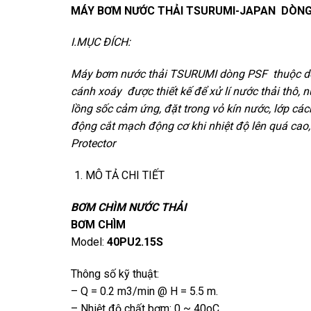
MÁY BƠM NƯỚC THẢI TSURUMI-JAPAN DÒNG
I.MỤC ĐÍCH:
Máy bơm nước thải TSURUMI dòng PSF thuộc dò
cánh xoáy được thiết kế để xử lí nước thải thô, 
lồng sốc cảm ứng, đặt trong vỏ kín nước, lớp các
động cắt mạch động cơ khi nhiệt độ lên quá cao,
Protector
MÔ TẢ CHI TIẾT
BƠM CHÌM NƯỚC THẢI
BƠM CHÌM
Model:
40PU2.15S
Thông số kỹ thuật:
– Q = 0.2 m3/min @ H = 5.5 m.
– Nhiệt độ chất bơm: 0 ~ 40oC.