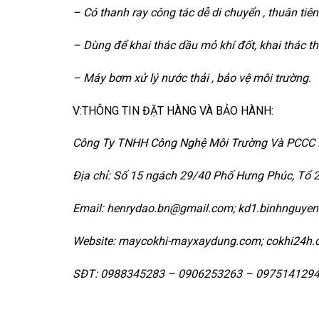
– Có thanh ray công tác dễ di chuyển , thuân tiê
– Dùng để khai thác dầu mỏ khí đốt, khai thác t
– Máy bơm xử lý nước thải , bảo vệ môi trường.
V:THÔNG TIN ĐẶT HÀNG VÀ BẢO HÀNH:
Công Ty TNHH Công Nghệ Môi Trường Và PCCC 
Địa chỉ: Số 15 ngách 29/40 Phố Hưng Phúc, Tổ 
Email: henrydao.bn@gmail.com; kd1.binhnguye
Website: maycokhi-mayxaydung.com; cokhi24h.
SĐT: 0988345283 – 0906253263 – 097514129