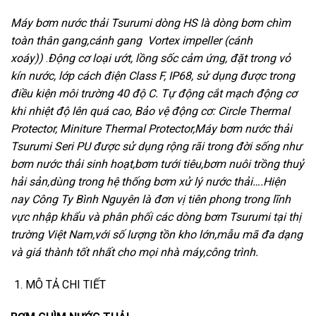
Máy bơm nước thải Tsurumi dòng HS là dòng bơm chìm
toàn thân gang,cánh gang Vortex impeller (cánh
xoáy))
.
Động cơ loại ướt, lồng sốc cảm ứng, đặt trong vỏ
kín nước, lớp cách điện Class F, IP68, sử dụng được trong
điều kiện môi trường 40 độ C. Tự động cắt mạch động cơ
khi nhiệt độ lên quá cao,
Bảo vệ động cơ: Circle Thermal
Protector, Miniture Thermal Protector,Máy bơm nước thải
Tsurumi Seri PU được sử dụng rộng rãi trong đời sống như
bơm nước thải sinh hoạt,bơm tưới tiêu,bơm nuôi trồng thuỷ
hải sản,dùng trong hệ thống bơm xử lý nước thải….Hiện
nay Công Ty Bình Nguyên là đơn vị tiên phong trong lĩnh
vực nhập khẩu và phân phối các dòng bơm Tsurumi tại thị
trường Việt Nam,với số lượng tồn kho lớn,mẫu mã đa dạng
và giá thành tốt nhất cho mọi nhà máy,công trình
.
MÔ TẢ CHI TIẾT