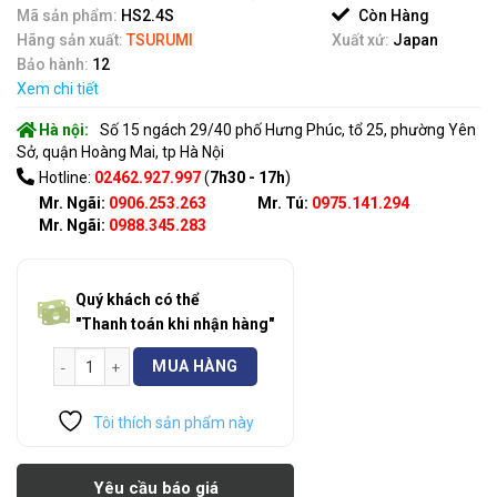
of
Mã sản phẩm:
HS2.4S
Còn Hàng
5
Hãng sản xuất:
TSURUMI
Xuất xứ:
Japan
Bảo hành:
12
Xem chi tiết
Hà nội:
Số 15 ngách 29/40 phố Hưng Phúc, tổ 25, phường Yên
Sở, quận Hoàng Mai, tp Hà Nội
Hotline:
02462.927.997
(
7h30 - 17h
)
Mr. Ngãi:
0906.253.263
Mr. Tú:
0975.141.294
Mr. Ngãi:
0988.345.283
Quý khách có thể
"Thanh toán khi nhận hàng"
Máy Bơm Tsurumi HS2.4S số lượng
MUA HÀNG
Tôi thích sản phẩm này
Yêu cầu báo giá