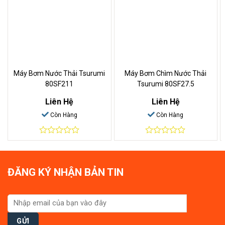
Máy Bơm Nước Thải Tsurumi
Máy Bơm Chìm Nước Thải
80SF211
Tsurumi 80SF27.5
Liên Hệ
Liên Hệ
Còn Hàng
Còn Hàng
0
0
out
out
of
of
5
5
ĐĂNG KÝ NHẬN BẢN TIN