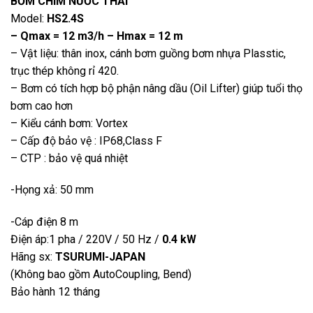
BƠM CHÌM NƯỚC THẢI
Model:
HS2.4S
– Qmax = 12 m3/h – Hmax = 12 m
– Vật liệu: thân inox, cánh bơm guồng bơm nhựa Plasstic,
trục thép không rỉ 420.
– Bơm có tích hợp bộ phận nâng dầu (Oil Lifter) giúp tuổi thọ
bơm cao hơn
– Kiểu cánh bơm: Vortex
– Cấp độ bảo vệ : IP68,Class F
– CTP : bảo vệ quá nhiệt
-Họng xả: 50 mm
-Cáp điện 8 m
Điện áp:1 pha / 220V / 50 Hz /
0.4 kW
Hãng sx:
TSURUMI-JAPAN
(Không bao gồm AutoCoupling, Bend)
Bảo hành 12 tháng