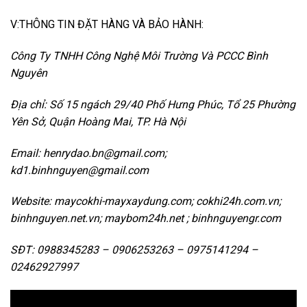
V:THÔNG TIN ĐẶT HÀNG VÀ BẢO HÀNH:
Công Ty TNHH Công Nghệ Môi Trường Và PCCC Bình
Nguyên
Địa chỉ: Số 15 ngách 29/40 Phố Hưng Phúc, Tổ 25 Phường
Yên Sở, Quận Hoàng Mai, TP. Hà Nội
Email: henrydao.bn@gmail.com;
kd1.binhnguyen@gmail.com
Website: maycokhi-mayxaydung.com; cokhi24h.com.vn;
binhnguyen.net.vn; maybom24h.net ; binhnguyengr.com
SĐT: 0988345283 – 0906253263 – 0975141294 –
02462927997