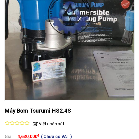
Máy Bơm Tsurumi HS2.4S
Viết nhận xét
0
out
₫
Giá:
4,630,000
( Chưa có VAT )