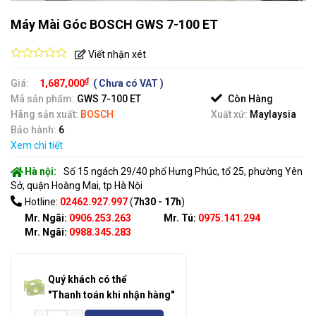
Máy Mài Góc BOSCH GWS 7-100 ET
Viết nhận xét
0
out
₫
Giá:
1,687,000
( Chưa có VAT )
of
Mã sản phẩm:
GWS 7-100 ET
Còn Hàng
5
Hãng sản xuất:
BOSCH
Xuất xứ:
Maylaysia
Bảo hành:
6
Xem chi tiết
Hà nội:
Số 15 ngách 29/40 phố Hưng Phúc, tổ 25, phường Yên
Sở, quận Hoàng Mai, tp Hà Nội
Hotline:
02462.927.997
(
7h30 - 17h
)
Mr. Ngãi:
0906.253.263
Mr. Tú:
0975.141.294
Mr. Ngãi:
0988.345.283
Quý khách có thể
"Thanh toán khi nhận hàng"
Máy Mài Góc BOSCH GWS 7-100 ET số lượng