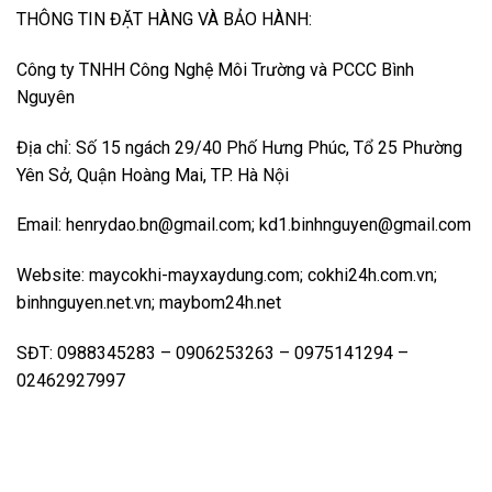
THÔNG TIN ĐẶT HÀNG VÀ BẢO HÀNH:
Công ty TNHH Công Nghệ Môi Trường và PCCC Bình
Nguyên
Địa chỉ: Số 15 ngách 29/40 Phố Hưng Phúc, Tổ 25 Phường
Yên Sở, Quận Hoàng Mai, TP. Hà Nội
Email: henrydao.bn@gmail.com; kd1.binhnguyen@gmail.com
Website: maycokhi-mayxaydung.com; cokhi24h.com.vn;
binhnguyen.net.vn; maybom24h.net
SĐT: 0988345283 – 0906253263 – 0975141294 –
02462927997