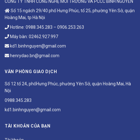
CÔNG TY TNHH CÔNG NGHỆ MÔI TRƯỜNG VÀ PCCC BÌNH NGUYÊN
Số 15 ngách 29/40 phố Hưng Phúc, tổ 25, phường Yên Sở, quận
Hoàng Mai, tp Hà Nội
Hotline:
0988.345.283
–
0906.253.263
Máy bàn:
02462.927.997
kd1.binhnguyen@gmail.com
henrydao.bn@gmail.com
VĂN PHÒNG GIAO DỊCH
Số 12 tổ 24, phốHưng Phúc, phường Yên Sở, quận Hoàng Mai, Hà
Nội
0988.345.283
kd1.binhnguyen@gmail.com
TÀI KHOẢN CỦA BẠN
Tài khoản