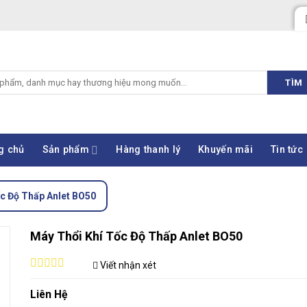
TÌM
g chủ
Sản phẩm
Hàng thanh lý
Khuyến mãi
Tin tức
c Độ Thấp Anlet BO50
Máy Thổi Khí Tốc Độ Thấp Anlet BO50
Viết nhận xét
0
out
Liên Hệ
of