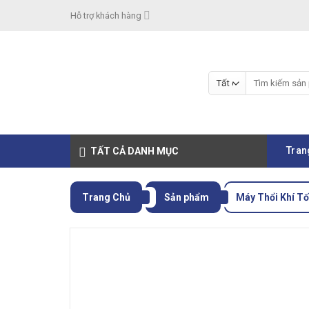
Skip
Hỗ trợ khách hàng
to
content
Tìm
kiếm:
Tran
TẤT CẢ DANH MỤC
Trang Chủ
Sản phẩm
Máy Thổi Khí Tố