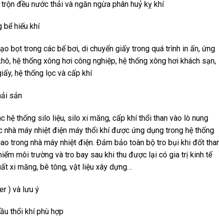
 trộn đều nước thải và ngăn ngừa phân huỷ kỵ khí
g bể hiếu khí
ạo bọt trong các bể bơi, di chuyển giấy trong quá trình in ấn, ứng
khô, hệ thống xông hơi công nghiệp, hệ thống xông hơi khách sạn,
iấy, hệ thống lọc và cấp khí
hải sản
hệ thống silo liệu, silo xi măng, cấp khí thổi than vào lò nung
các nhà máy nhiệt điện máy thổi khí được ứng dụng trong hệ thống
t cao trong nhà máy nhiệt điện. Đảm bảo toàn bộ tro bụi khi đốt tha
iểm môi trường và tro bay sau khi thu được lại có gia trị kinh tế
uất xi măng, bê tông, vật liệu xây dựng…
r ) và lưu ý
ầu thổi khí phù hợp