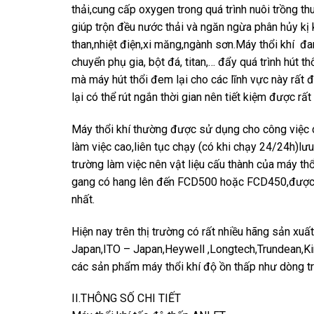
thải,cung cấp oxygen trong quá trình nuôi trồng th
giúp trộn đều nước thải và ngăn ngừa phân hủy kị
than,nhiệt điện,xi măng,ngành sơn.Máy thổi khí đa
chuyển phụ gia, bột đá, titan,… đẩy quá trình hút t
mà máy hút thổi đem lại cho các lĩnh vực này rất đ
lại có thể rút ngắn thời gian nên tiết kiệm được rất 
Máy thổi khí thường được sử dụng cho công việc c
làm việc cao,liên tục chạy (có khi chạy 24/24h)lư
trường làm việc nên vật liệu cấu thành của máy thổ
gang có hang lên đến FCD500 hoặc FCD450,được t
nhất.
Hiện nay trên thị trường có rất nhiều hãng sản xuấ
Japan,ITO – Japan,Heywell ,Longtech,Trundean,K
các sản phẩm máy thổi khí độ ồn thấp như dòng t
II.THÔNG SỐ CHI TIẾT