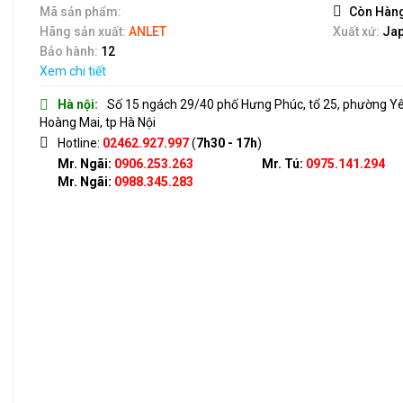
5
Mã sản phẩm:
Còn Hàn
Hãng sản xuất:
ANLET
Xuất xứ:
Ja
Bảo hành:
12
Xem chi tiết
Hà nội:
Số 15 ngách 29/40 phố Hưng Phúc, tổ 25, phường Y
Hoàng Mai, tp Hà Nội
Hotline:
02462.927.997
(
7h30 - 17h
)
Mr. Ngãi:
0906.253.263
Mr. Tú:
0975.141.294
Mr. Ngãi:
0988.345.283