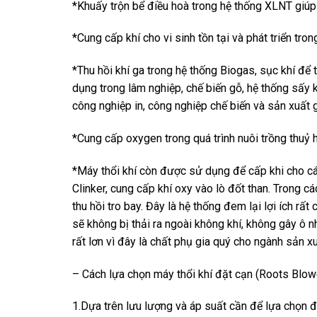
*Khuấy trộn bể điều hoà trong hệ thống XLNT giúp
*Cung cấp khí cho vi sinh tồn tại và phát triển tron
*Thu hồi khí ga trong hệ thống Biogas, sục khí để t
dụng trong lâm nghiệp, chế biến gỗ, hệ thống sấy 
công nghiệp in, công nghiệp chế biến và sản xuất g
*Cung cấp oxygen trong quá trình nuôi trồng thuỷ 
*Máy thổi khí còn được sử dụng để cấp khi cho các 
Clinker, cung cấp khí oxy vào lò đốt than. Trong 
thu hồi tro bay. Đây là hệ thống đem lại lợi ích rấ
sẽ không bị thải ra ngoài không khí, không gây ô nh
rất lơn vì đây là chất phụ gia quý cho ngành sản x
– Cách lựa chọn máy thổi khí đặt cạn (Roots Blowe
1.Dựa trên lưu lượng và áp suất cần để lựa chọn đ