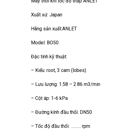
Máy thổi khí tốc độ thấp ANLET
Xuất xứ: Japan
Hãng sản xuất:ANLET
Model: BO50
Đặc tính kỹ thuật:
– Kiểu: root, 3 cam (lobes)
– Lưu lượng: 1.58 – 2.86 m3/min
– Cột áp: 1-6 kPa
– Đường kính đầu thổi: DN50
– Tốc độ đầu thổi: ………. rpm