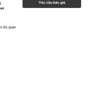
Yêu cầu báo giá
g
pan
ên Sở, quận