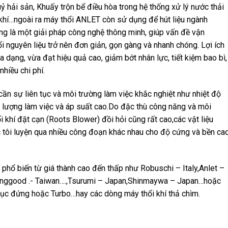
uỷ hải sản, Khuấy trộn bể điều hòa trong hệ thống xử lý nước thải
 khí…ngoài ra máy thổi ANLET còn sử dụng để hút liệu ngành
ng là một giải pháp công nghệ thông minh, giúp vấn đề vận
hổi nguyên liệu trở nên đơn giản, gọn gàng và nhanh chóng. Lợi ích
a dạng, vừa đạt hiệu quả cao, giảm bớt nhân lực, tiết kiệm bao bì,
nhiều chi phí.
ần sự liên tục và môi trường làm việc khắc nghiệt như nhiệt độ
u lượng làm việc và áp suất cao.Do đặc thù công năng và môi
i khí đặt cạn (Roots Blower) đồi hỏi cũng rất cao,các vật liệu
ôi luyện qua nhiều công đoạn khác nhau cho độ cứng và bền ca
t phổ biến từ giá thành cao đến thấp như Robuschi – Italy,Anlet –
inggood .- Taiwan….,Tsurumi – Japan,Shinmaywa – Japan…hoặc
rục đứng hoặc Turbo…hay các dòng máy thổi khí thả chìm.