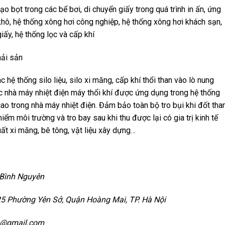
ạo bọt trong các bể bơi, di chuyển giấy trong quá trình in ấn, ứng
khô, hệ thống xông hơi công nghiệp, hệ thống xông hơi khách sạn,
iấy, hệ thống lọc và cấp khí
hải sản
hệ thống silo liệu, silo xi măng, cấp khí thổi than vào lò nung
các nhà máy nhiệt điện máy thổi khí được ứng dụng trong hệ thống
t cao trong nhà máy nhiệt điện. Đảm bảo toàn bộ tro bụi khi đốt tha
iểm môi trường và tro bay sau khi thu được lại có gia trị kinh tế
uất xi măng, bê tông, vật liệu xây dựng…
Bình Nguyên
25 Phường Yên Sở, Quận Hoàng Mai, TP. Hà Nội
n@gmail.com