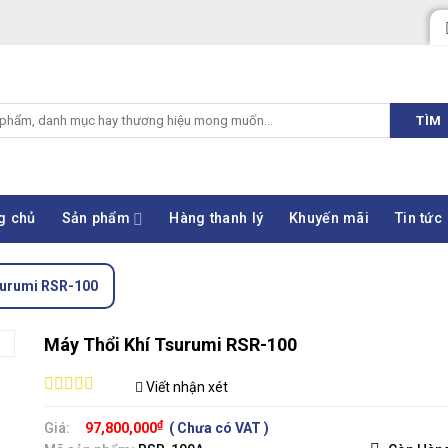
TÌM
g chủ
Sản phẩm
Hàng thanh lý
Khuyến mãi
Tin tức
surumi RSR-100
Máy Thổi Khí Tsurumi RSR-100
Viết nhận xét
0
out
₫
Giá:
97,800,000
( Chưa có VAT )
of