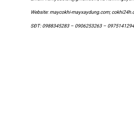
Website: maycokhi-mayxaydung.com; cokhi24h.
SĐT: 0988345283 – 0906253263 – 097514129