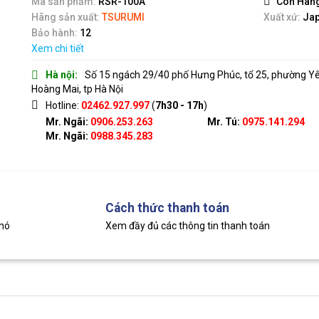
Mã sản phẩm:
RSR-100A
Còn Hàn
5
Hãng sản xuất:
TSURUMI
Xuất xứ:
Ja
Bảo hành:
12
Xem chi tiết
Hà nội:
Số 15 ngách 29/40 phố Hưng Phúc, tổ 25, phường Y
Hoàng Mai, tp Hà Nội
Hotline:
02462.927.997
(
7h30 - 17h
)
Mr. Ngãi:
0906.253.263
Mr. Tú:
0975.141.294
Mr. Ngãi:
0988.345.283
Cách thức thanh toán
khó
Xem đầy đủ các thông tin thanh toán