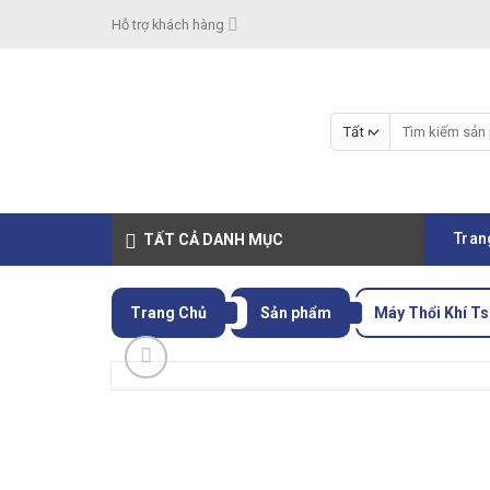
Skip
Hỗ trợ khách hàng
to
content
Tìm
kiếm:
Tran
TẤT CẢ DANH MỤC
Trang Chủ
Sản phẩm
Máy Thổi Khí T