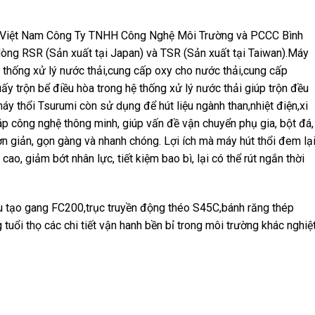
tại Việt Nam Công Ty TNHH Công Nghệ Môi Trường và PCCC Bình
òng RSR (Sản xuất tại Japan) và TSR (Sản xuất tại Taiwan).Máy
 thống xử lý nước thải,cung cấp oxy cho nước thải,cung cấp
uấy trộn bể điều hòa trong hệ thống xử lý nước thải giúp trộn đều
áy thổi Tsurumi còn sử dụng để hút liệu ngành than,nhiệt điện,xi
p công nghệ thông minh, giúp vấn đề vận chuyển phụ gia, bột đá,
 đơn giản, gọn gàng và nhanh chóng. Lợi ích mà máy hút thổi đem lạ
cao, giảm bớt nhân lực, tiết kiệm bao bì, lại có thể rút ngắn thời
 tạo gang FC200,trục truyền động théo S45C,bánh răng thép
tuổi thọ các chi tiết vận hanh bền bỉ trong môi trường khác nghiệ