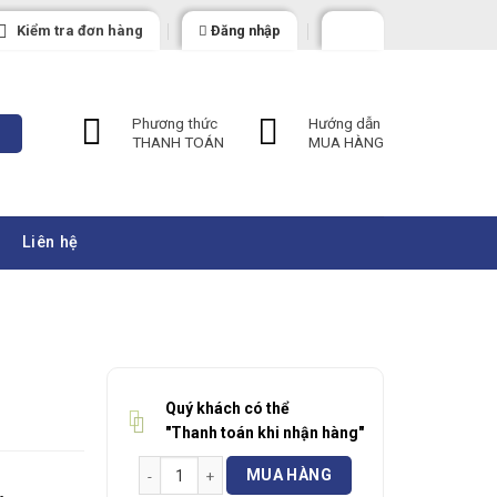
Kiểm tra đơn hàng
Đăng nhập
Phương thức
Hướng dẫn
THANH TOÁN
MUA HÀNG
Liên hệ
Quý khách có thể
"Thanh toán khi nhận hàng"
Máy Thổi Khí Tsurumi RSR-100 số lượng
MUA HÀNG