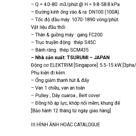
– Q = 4.0-80 m3/phút @ H = 9.8-58.8 kPa
– Đường kính ống vào & ra: DN100 (100A).
– Tốc độ đầu máy: 1070-1890 vòng/phút.
Vật liệu đầu thổi :
– Thân & guồng máy : gang FC200
– Trục truyền động : thép S45C
– Bánh răng : thép SCM435
– Nhà sản xuất: TSURUMI – JAPAN
Động cơ ELEKTRIM [Singapore] :5.5-15 kW [3pha/
Phụ kiện đi kèm :
– Ống giảm thanh hút & đẩy
– Van 1 chiều, van an toàn
– Pulley , Dây cuaroa , Belt cover
– Đồng hồ áp lực, khớp nối mềm, khung đế
[Bảo hành 12 tháng từ ngày giao hàng]
III.HÌNH ẢNH HOẶC CATALOGUE