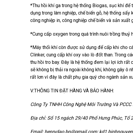
*Thu hồi khí ga trong hệ thống Biogas, sục khí để t
dụng trong lâm nghiệp, chế biến gỗ, hệ thống sấy 
công nghiệp in, công nghiệp chế biến và sản xuất g
*Cung cấp oxygen trong quá trình nuôi trồng thuỷ 
*Máy thổi khí còn được sử dụng để cấp khi cho các 
Clinker, cung cấp khí oxy vào lò đốt than. Trong 
thu hồi tro bay. Đây là hệ thống đem lại lợi ích rấ
sẽ không bị thải ra ngoài không khí, không gây ô nh
rất lơn vì đây là chất phụ gia quý cho ngành sản x
V:THÔNG TIN ĐẶT HÀNG VÀ BẢO HÀNH:
Công Ty TNHH Công Nghệ Môi Trường Và PCCC 
Địa chỉ: Số 15 ngách 29/40 Phố Hưng Phúc, Tổ 
Email: henrydao.bn@gmail.com; kd1.binhnguye