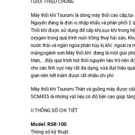
I.GIỚI THIỆU CHUNG
Máy thổi khí Tsurumi là dòng máy thối cao cấp,
Nguyên đang là đơn vị nhập khẩu và phân phối 2 d
Thổi khí được sử dụng để cấp khí,sục khí trong hệ
oxygen trong quá trình nuôi trồng thuỷ hải sản, Kh
nước thải và ngăn ngừa phân hủy kị khí…ngoài ra m
măng,ngành sơn.Máy thổi khí đang là một giải phá
titan,… đẩy quá trình hút thổi nguyên liệu trở nên
cho các lĩnh vực này rất đa dạng, vừa đạt hiệu quả 
gian nên tiết kiệm được rất nhiều chi phí.
Máy thổi khí Tsurumi Thân và guồng máy được cấu
SCM435 là những vật liệu có độ bền cao giúp tăng 
II.THÔNG SỐ CHI TIẾT
Model:
RSR-100
Thông số kỹ thuật: