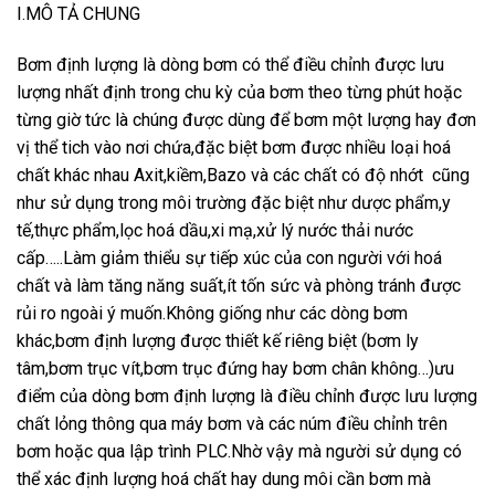
I.MÔ TẢ CHUNG
Bơm định lượng là dòng bơm có thể điều chỉnh được lưu
lượng nhất định trong chu kỳ của bơm theo từng phút hoặc
từng giờ tức là chúng được dùng để bơm một lượng hay đơn
vị thể tich vào nơi chứa,đặc biệt bơm được nhiều loại hoá
chất khác nhau Axit,kiềm,Bazo và các chất có độ nhớt cũng
như sử dụng trong môi trường đặc biệt như dược phẩm,y
tế,thực phẩm,lọc hoá dầu,xi mạ,xử lý nước thải nước
cấp…..Làm giảm thiểu sự tiếp xúc của con người với hoá
chất và làm tăng năng suất,ít tốn sức và phòng tránh được
rủi ro ngoài ý muốn.Không giống như các dòng bơm
khác,bơm định lượng được thiết kế riêng biệt (bơm ly
tâm,bơm trục vít,bơm trục đứng hay bơm chân không…)ưu
điểm của dòng bơm định lượng là điều chỉnh được lưu lượng
chất lỏng thông qua máy bơm và các núm điều chỉnh trên
bơm hoặc qua lập trình PLC.Nhờ vậy mà người sử dụng có
thể xác định lượng hoá chất hay dung môi cần bơm mà