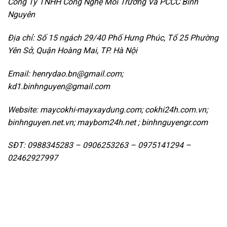
Công Ty TNHH Công Nghệ Môi Trường Và PCCC Bình
Nguyên
Địa chỉ: Số 15 ngách 29/40 Phố Hưng Phúc, Tổ 25 Phường
Yên Sở, Quận Hoàng Mai, TP.
Hà Nội
Email: henrydao.bn@gmail.com;
kd1.binhnguyen@gmail.com
Website: maycokhi-mayxaydung.com; cokhi24h.com.vn;
binhnguyen.net.vn; maybom24h.net ; binhnguyengr.com
SĐT: 0988345283 – 0906253263 – 0975141294 –
02462927997