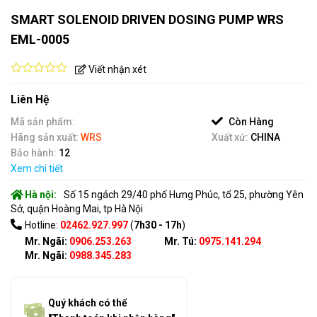
SMART SOLENOID DRIVEN DOSING PUMP WRS
EML-0005
Viết nhận xét
0
out
Liên Hệ
of
5
Mã sản phẩm:
Còn Hàng
Hãng sản xuất:
WRS
Xuất xứ:
CHINA
Bảo hành:
12
Xem chi tiết
Hà nội:
Số 15 ngách 29/40 phố Hưng Phúc, tổ 25, phường Yên
Sở, quận Hoàng Mai, tp Hà Nội
Hotline:
02462.927.997
(
7h30 - 17h
)
Mr. Ngãi:
0906.253.263
Mr. Tú:
0975.141.294
Mr. Ngãi:
0988.345.283
Quý khách có thể