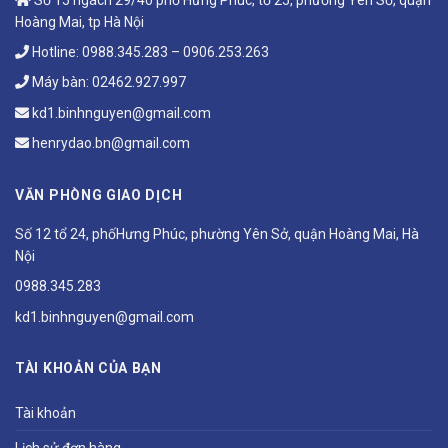
Hoàng Mai, tp Hà Nội
Hotline:
0988.345.283
–
0906.253.263
Máy bàn:
02462.927.997
kd1.binhnguyen@gmail.com
henrydao.bn@gmail.com
VĂN PHÒNG GIAO DỊCH
Số 12 tổ 24, phốHưng Phúc, phường Yên Sở, quận Hoàng Mai, Hà
Nội
0988.345.283
kd1.binhnguyen@gmail.com
TÀI KHOẢN CỦA BẠN
Tài khoản