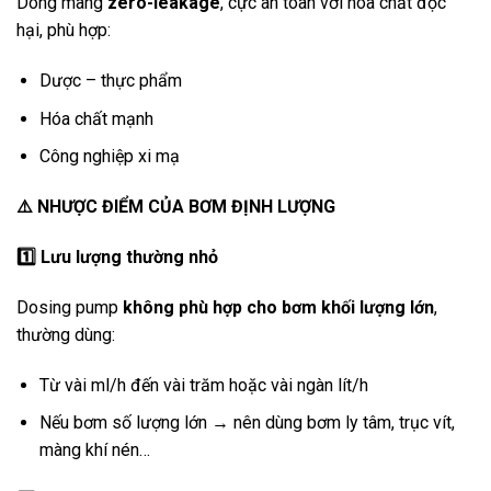
Dòng màng
zero-leakage
, cực an toàn với hóa chất độc
hại, phù hợp:
Dược – thực phẩm
Hóa chất mạnh
Công nghiệp xi mạ
⚠️
NHƯỢC ĐIỂM CỦA BƠM ĐỊNH LƯỢNG
1️
Lưu lượng thường nhỏ
Dosing pump
không phù hợp cho bơm khối lượng lớn
,
thường dùng:
Từ vài ml/h đến vài trăm hoặc vài ngàn lít/h
Nếu bơm số lượng lớn → nên dùng bơm ly tâm, trục vít,
màng khí nén…