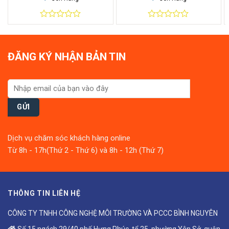
0
0
out
out
of
of
5
5
ĐĂNG KÝ NHẬN BẢN TIN
Dịch vụ chăm sóc khách hàng online
Từ 8h - 17h(Thứ 2 - Thứ 6) và 8h - 12h (Thứ 7)
THÔNG TIN LIÊN HỆ
CÔNG TY TNHH CÔNG NGHỆ MÔI TRƯỜNG VÀ PCCC BÌNH NGUYÊN
Số 15 ngách 29/40 phố Hưng Phúc, tổ 25, phường Yên Sở, quận