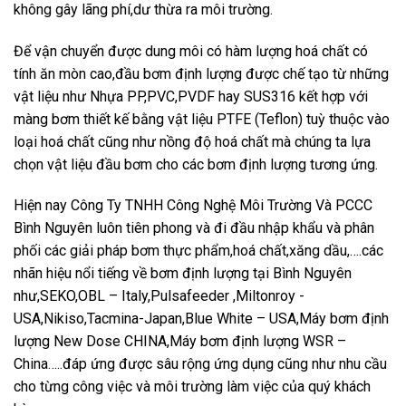
không gây lãng phí,dư thừa ra môi trường.
Để vận chuyển được dung môi có hàm lượng hoá chất có
tính ăn mòn cao,đầu bơm định lượng được chế tạo từ những
vật liệu như Nhựa PP,PVC,PVDF hay SUS316 kết hợp với
màng bơm thiết kế bằng vật liệu PTFE (Teflon) tuỳ thuộc vào
loại hoá chất cũng như nồng độ hoá chất mà chúng ta lựa
chọn vật liệu đầu bơm cho các bơm định lượng tương ứng.
Hiện nay Công Ty TNHH Công Nghệ Môi Trường Và PCCC
Bình Nguyên luôn tiên phong và đi đầu nhập khẩu và phân
phối các giải pháp bơm thực phẩm,hoá chất,xăng dầu,….các
nhãn hiệu nổi tiếng về bơm định lượng tại Bình Nguyên
như,SEKO,OBL – Italy,Pulsafeeder ,Miltonroy -
USA,Nikiso,Tacmina-Japan,Blue White – USA,Máy bơm định
lượng New Dose CHINA,Máy bơm định lượng WSR –
China…..đáp ứng được sâu rộng ứng dụng cũng như nhu cầu
cho từng công việc và môi trường làm việc của quý khách