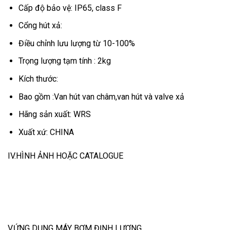
Cấp độ bảo vệ: IP65, class F
Cổng hút xả:
Điều chỉnh lưu lượng từ 10-100%
Trọng lượng tạm tính : 2kg
Kích thước:
Bao gồm :Van hút van châm,van hút và valve xả
Hãng sản xuất: WRS
Xuất xứ: CHINA
IV.HÌNH ẢNH HOẶC CATALOGUE
V.ỨNG DỤNG MÁY BƠM ĐỊNH LƯỢNG