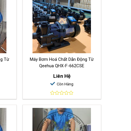
ng Từ
Máy Bơm Hoá Chất Dẫn Động Từ
Qeehua QHX-F-662CSE
Liên Hệ
Còn Hàng
0
out
of
5