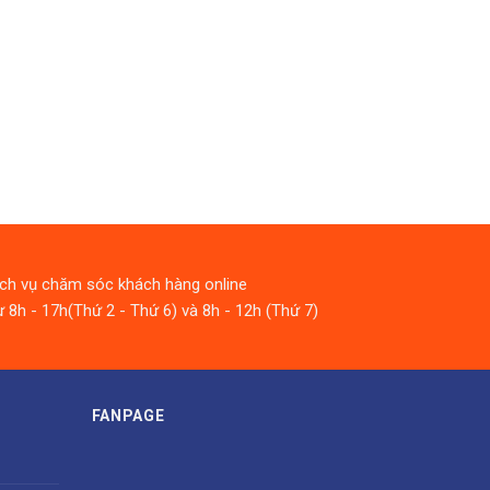
ịch vụ chăm sóc khách hàng online
 8h - 17h(Thứ 2 - Thứ 6) và 8h - 12h (Thứ 7)
FANPAGE