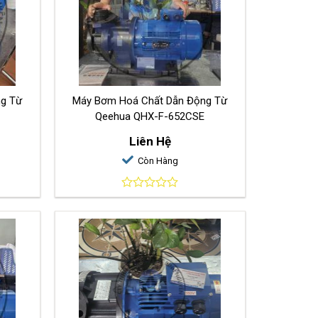
ng Từ
Máy Bơm Hoá Chất Dẫn Động Từ
Qeehua QHX-F-652CSE
Liên Hệ
Còn Hàng
0
out
of
5