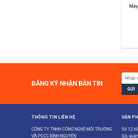
Máy
ĐĂNG KÝ NHẬN BẢN TIN
THÔNG TIN LIÊN HỆ
VĂN PH
CÔNG TY TNHH CÔNG NGHỆ MÔI TRƯỜNG
Số 12 t
VÀ PCCC BÌNH NGUYÊN
Sở, quận