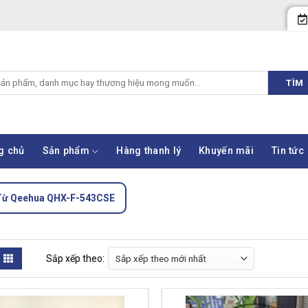
TÌM
g chủ
Sản phẩm
Hàng thanh lý
Khuyến mãi
Tin tức
Từ Qeehua QHX-F-543CSE
Sắp xếp theo: