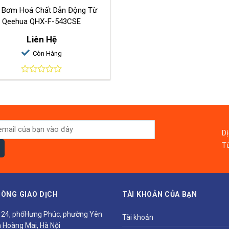
 Bơm Hoá Chất Dẫn Động Từ
Qeehua QHX-F-543CSE
Liên Hệ
Còn Hàng
0
out
of
5
D
Từ
ÒNG GIAO DỊCH
TÀI KHOẢN CỦA BẠN
ổ 24, phốHưng Phúc, phường Yên
Tài khoản
 Hoàng Mai, Hà Nội