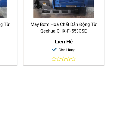
ng Từ
Máy Bơm Hoá Chất Dẫn Động Từ
Qeehua QHX-F-553CSE
Liên Hệ
Còn Hàng
0
out
of
5