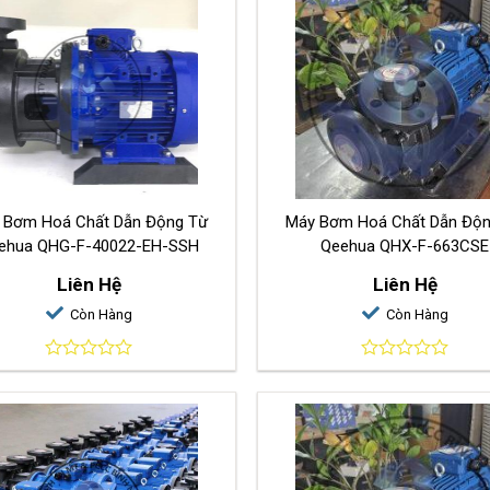
 Bơm Hoá Chất Dẫn Động Từ
Máy Bơm Hoá Chất Dẫn Độ
ehua QHG-F-40022-EH-SSH
Qeehua QHX-F-663CSE
Liên Hệ
Liên Hệ
Còn Hàng
Còn Hàng
0
0
out
out
of
of
5
5