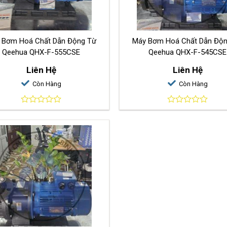
 Bơm Hoá Chất Dẫn Động Từ
Máy Bơm Hoá Chất Dẫn Độ
Qeehua QHX-F-555CSE
Qeehua QHX-F-545CSE
Liên Hệ
Liên Hệ
Còn Hàng
Còn Hàng
0
0
out
out
of
of
5
5